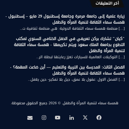
أخر التعليقات
زيارة علمية إلى جامعة مرمرة وجامعة إسطنبول 29 مايو – إسطنبول -
همسة سماء الثقافة لتنمية المرأة والطفل
[…] منظمة همسة سماء الثقافة الدولية: هي منظمة ثقافية ت...
"كيان" تشارك بركن تعريفي في الحفل الختامي السنوي لمكتب
التطوع بجامعة الملك سعود ويتم تكريمها - همسة سماء الثقافة
لتنمية المرأة والطفل
[…] التوكيلات العالمية للسيارات تعزز رعايتها لبطلة الر...
الفصل الثالث: المدرسة بين التربية والتعليم — أين ضاعت المهمة؟ -
همسة سماء الثقافة لتنمية المرأة والطفل
[…] الفصل الاول :عقول بلا عمق، جيل بلا تفكير- حين يغفل...
همسة سماء لتنمية المرأة والطفل.
© 2026 جميع الحقوق محفوظة.
‫X
فيسبوك
لينكدإن
‫YouTube
انستقرام
بريد