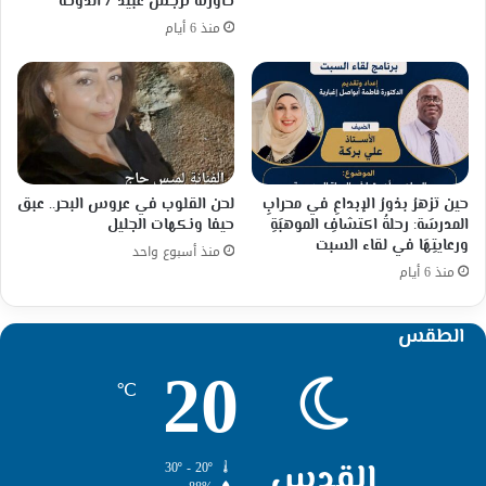
حاورته نرجس عبيد / الدوحة
منذ 6 أيام
حين تزهرُ بذورُ الإبداعِ في محرابِ
لحن القلوب في عروس البحر.. عبق
المدرسَة: رحلةُ اكتشافِ الموهبَةِ
حيفا ونكهات الجليل
ورعايتِهَا في لقاء السبت
منذ أسبوع واحد
منذ 6 أيام
الطقس
20
℃
القدس
30º - 20º