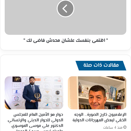
علشان
محدش
فاضى
لك
"
" اهتمى بنفسك علشان محدش فاضى لك "
مقالات ذات صلة
الإعلاميون خارج الصورة… الوجه
حوار مع الأمين العام للمجلس
الخفي لبعض المهرجانات الدولية
الدولي للحوار الديني والإنساني،
الدكتور علي موسى الموسوي
منذ 4 ساعات