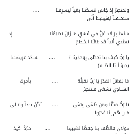
ونَحتَضِرُ إِذ جَاسَ مَسكَنَنَا بَغياً لِيَسرِقَنَا ….
ســَحــقــاً لِهَيبـَتِنـَا أَنَّى
سَنَعتَــبِرُ قَد غَلَّ فِي فُسْقٍ مَا زَالَ يَظلِمُنَا …. إِذ
يَعتَدِي أَبَداً قَد عَمَّنَا الخَـطـَرُ
يا رَبُّ كيفَ بنا نَحظَى بِوَحدَتِنَا ؟ …. سَــدِّد عَزِيمَتـَـنا
يَدنوْ لَــنَا الظَــفرُ
مَا يَفعَلُ القَدَرُ يَا رَبُّ نَقبَلُهُ …. بِأَمرِكَ
الهَــادِي نَسْعَى فَنَنتَصِرُ
يَا رَبُّ مَكِّنَّا مِمَن طَغَى وبَغَى …. نَكُنْ يـَـداً وعَــلى
مَــن هُم بِنَا غَدَرُوا
مولايَ فالطُف بنا حِفظًا لهَيبَتِنا …. نـَـرُدُّ كَيدَ