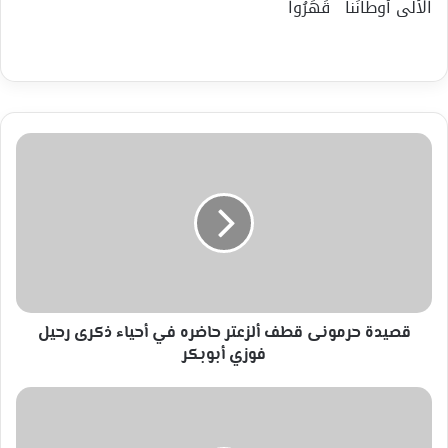
الأَلى أوطانَنا قَهَرُوا
قصيدة
حرمونى
قطف
ألزعتر
حاضره
في
أحياء
ذكرى
رحيل
فوزي
قصيدة حرمونى قطف ألزعتر حاضره في أحياء ذكرى رحيل
أبوبكر
فوزي أبوبكر
"
اهتمى
بنفسك