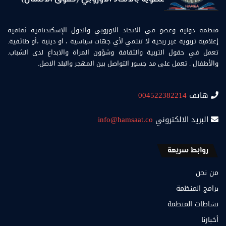
منظمة دولية وعضو في الاتحاد الاوروبي والدول الإسكندنافية ثقافية
إعلامية تربوية غير ربحية لا تنتمي لأي جهات سياسية ، او دينية ،أو طائفية.
تعمل في حقول التربية والثقافة وشؤون المراة والابداع لدى الشباب.
والأطفال . تعمل على مد جسور التواصل بين المهجر والبلد الاصل.
هاتف
004522382214
البريد الالكتروني
info@hamsaat.co
روابط سريعة
من نحن
برامج المنظمة
نشاطات المنظمة
أخبارنا