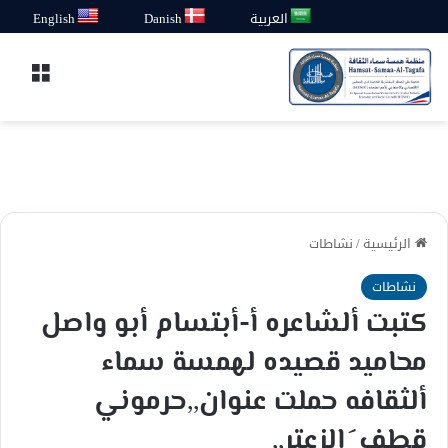
العربية
Danish
English
القائ
الرئيسية
/
نشاطات
نشاطات
كتبت ألشاعره أ-أبتسام أبو واصل
محاميد قصيده لهمسة سماء
ألثقافه حملت عنوان,,حرموني
قطف َ الزعتر,,