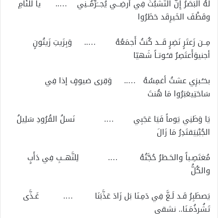
لَهُ البَصَرُ إِنَّ التَّشَبُثَ فِي أَرضِــي يُجــَرِّمُــنِي ….. يا لَلِّئَامِ
وقَطْفَ الخَيرِقَد حَظَرُوا
مِــن زَعتَرٍ نَضِرٍ قَــد كُنتُ أَجمَعُهُ ….. وَبِزَيتِ زَيتُونٍ
أجنيوَأَعتَصِرُ قـُـوتـاً شَهيّا
بخـُـبزِي عشتُ أغمِسُهُ ….. وَقِرى ضيوفٍ إذا فِي
سَاحَتِيعَبَرُوا مَا هُنتَ
يَا وَطَنِي يَوماً فَيَا عَجَبِي …. نَسلُ القُرُودِ سَلِيلُ
الجُبْنِيَقتَدِرُ مَا زَالَ
مُغتَصِـباً والحَـظرُ حُجَّتُهُ …. لِلنَّهــبِ فِي دَأَبٍ
والكُلُّ
يَصطَبِرُ قَـد لَـغَّ فِي دَمِـنَا بَل زَادَ عَذَّبَنَا …. غَـذَّى
تَشُرذُمَـنَا.. نشقى