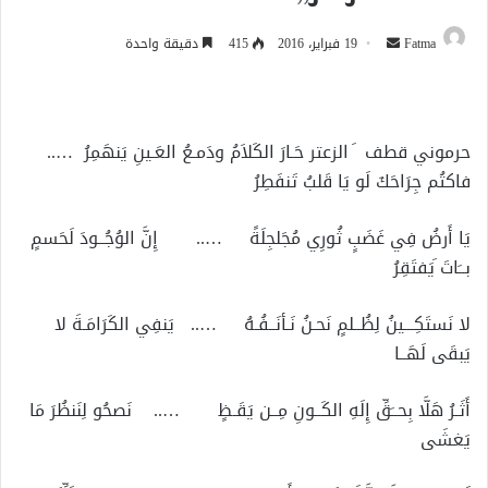
أرسل
Fatma
19 فبراير، 2016
415
دقيقة واحدة
بريدا
إلكترونيا
حرموني قطف َ الزعتر حَـارَ الكَلاَمُ ودَمـعُ العَـينِ يَنهَمِرُ …..
فاكتُم جِرَاحَكَ لَو يَا قَلبُ تَنفَطِرُ
يَا أَرضُ فِي غَضَبٍ ثُورِي مُجَلجِلَةً ….. إِنَّ الوُجُــودَ لَحَسمٍ
بــَاتَ َيَفتَقِرُ
لا نَستَكِـــينُ لِظُــلمٍ نَحـنُ نَـأنَــفُـهُ ….. يَنفِي الكَرَامَـةَ لا
يَبقَى لَهَــا
أَثَـرُ هَلَّا بِحــَقِّ إِلَهِ الكَــونِ مِــن يَقَـظٍ ….. نَصحُو لِنَنظُرَ مَا
يَغشَى