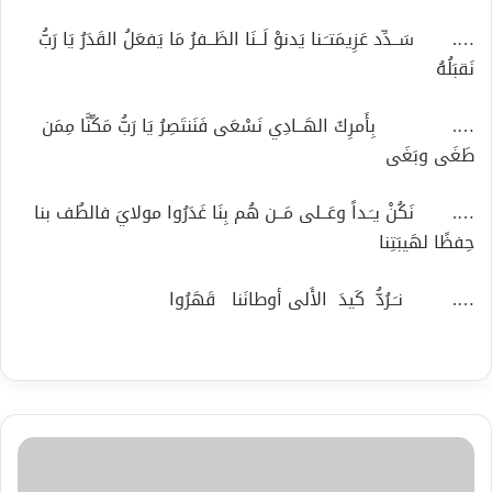
…. سَــدِّد عَزِيمَتـَـنا يَدنوْ لَــنَا الظَــفرُ مَا يَفعَلُ القَدَرُ يَا رَبُّ
نَقبَلُهُ
…. بِأَمرِكَ الهَــادِي نَسْعَى فَنَنتَصِرُ يَا رَبُّ مَكِّنَّا مِمَن
طَغَى وبَغَى
…. نَكُنْ يـَـداً وعَــلى مَــن هُم بِنَا غَدَرُوا مولايَ فالطُف بنا
حِفظًا لهَيبَتِنا
…. نـَـرُدُّ كَيدَ الأَلى أوطانَنا قَهَرُوا
الأنروا
تعلن