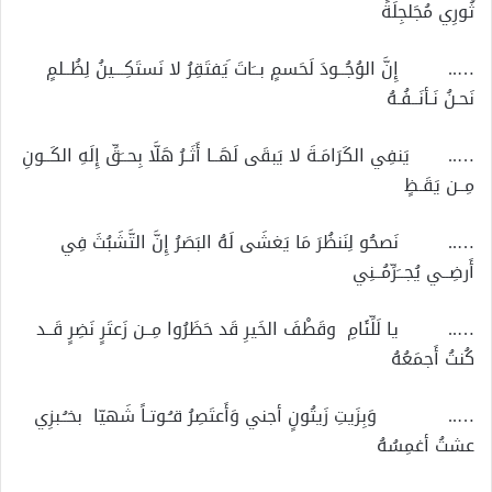
ثُورِي مُجَلجِلَةً
….. إِنَّ الوُجُــودَ لَحَسمٍ بــَاتَ َيَفتَقِرُ لا نَستَكِـــينُ لِظُــلمٍ
نَحـنُ نَـأنَــفُـهُ
….. يَنفِي الكَرَامَـةَ لا يَبقَى لَهَــا أَثَـرُ هَلَّا بِحــَقِّ إِلَهِ الكَــونِ
مِــن يَقَـظٍ
….. نَصحُو لِنَنظُرَ مَا يَغشَى لَهُ البَصَرُ إِنَّ التَّشَبُثَ فِي
أَرضِــي يُجــَرِّمُــنِي
….. يا لَلِّئَامِ وقَطْفَ الخَيرِ قَد حَظَرُوا مِــن زَعتَرٍ نَضِرٍ قَــد
كُنتُ أَجمَعُهُ
….. وَبِزَيتِ زَيتُونٍ أجني وَأَعتَصِرُ قـُـوتـاً شَهيّا بخـُـبزِي
عشتُ أغمِسُهُ