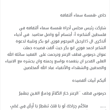
إلكترونيا
خاص -همسة سماء ألثقافه
شاركت رئيس مجلس أدراة همسة سماء ألثقافه في
فلسطين ألشاعره أ- أبتسام أبو واصل محاميد في أحياء
ألذكرى ال 15لرحيل المرحوم فوزي ابو بكر وتلبية لدعوة
الشاعر احمد فوزي ابو بكر حيث ألقت قصيده حملت
عنوان حرموني قطف الزعتر وترحمت على الفقيد سائلة الله
العلى القدير ان يتغمده بواسع رحمته وان يحشره مع الانبياء
والصدقين والشهداء والأتقياء عباد الله ألمخلصين
أليكم أبيات ألقصيده
حرموني قطف َ الزعتر حَـارَ الكَلاَمُ ودَمـعُ العَـينِ يَنهَمِرُ
….. فاكتُم جِرَاحَكَ لَو يَا قَلبُ تَنفَطِرُ يَا أَرضُ فِي غَضَبٍ