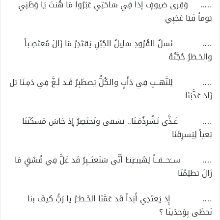
….. وَقِرى ضيوفٍ إذا فِي سَاحَتِي عَبَرُوا مَا هُنتَ يَا وَطَنِي
يَوماً فَيَا عَجَبِي
…. نَسلُ القُرُودِ سَلِيلُ الجُبْنِ يَقتَدِرُ مَا زَالَ مُغتَصِـباً
والحَـظرُ حُجَّتُهُ
…. لِلنَّهــبِ فِي دَأَبٍ والكُلُّ يَصطَبِرُ قَـد لَـغَّ فِي دَمِـنَا بَل
زَادَ عَذَّبَنَا
…. غَـذَّى تَشُرذُمَـنَا.. نشقى ونَحتَضِرُ إِذ جَاسَ مَسكَنَنَا
بَغياً لِيَسرِقَنَا
…. ســَحــقــاً لِهَيبـَتِنـَا أَنَّى سَنَعتَــبِرُ قَد غَلَّ فِي فُسْقٍ مَا
زَالَ يَظلِمُنَا
…. إِذ يَعتَدِي أَبَداً قَد عَمَّنَا الخَـطـَرُ يا رَبُّ كيفَ بنا
نَحظَى بِوَحدَتِنَا ؟