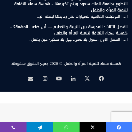
التطوع بجامعة الملك سعود ويتم تكريمها - همسة سماء الثقافة
لتنمية المرأة والطفل
[…] التوكيلات العالمية للسيارات تعزز رعايتها لبطلة الر...
الفصل الثالث: المدرسة بين التربية والتعليم — أين ضاعت المهمة؟ -
همسة سماء الثقافة لتنمية المرأة والطفل
[…] الفصل الاول :عقول بلا عمق، جيل بلا تفكير- حين يغفل...
همسة سماء لتنمية المرأة والطفل.
© 2026 جميع الحقوق محفوظة.
‫X
فيسبوك
لينكدإن
‫YouTube
انستقرام
بريد
همسة