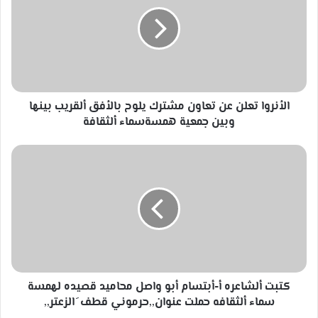
عن
تعاون
مشترك
يلوح
بالأفق
ألقريب
بينها
وبين
الأنروا تعلن عن تعاون مشترك يلوح بالأفق ألقريب بينها
جمعية
وبين جمعية همسةسماء ألثقافة
همسةسماء
ألثقافة
كتبت
ألشاعره
أ-
أبتسام
أبو
واصل
محاميد
قصيده
لهمسة
سماء
كتبت ألشاعره أ-أبتسام أبو واصل محاميد قصيده لهمسة
ألثقافه
سماء ألثقافه حملت عنوان,,حرموني قطف َ الزعتر,,
حملت