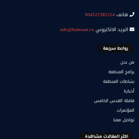
هاتف
004522382214
البريد الالكتروني
info@hamsaat.co
روابط سريعة
من نحن
برامج المنظمة
نشاطات المنظمة
أخبارنا
قافلة القدس الخامس
المؤتمرات
تواصل معنا
اكثر المقالات مشاهدة