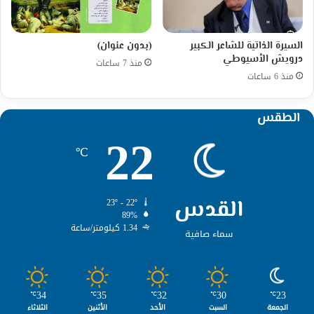
السيرة الذاتية للشاعر الكبير
(بدون عنوان)
درويش الأسيوطي
منذ 7 ساعات
منذ 6 ساعات
الطقس
22
℃
القدس
23º - 22º
89%
1.34 كيلومتر/ساعة
سماء صافية
34
35
32
30
23
℃
℃
℃
℃
℃
الجمعة
السبت
الأحد
الأثنين
الثلاثاء