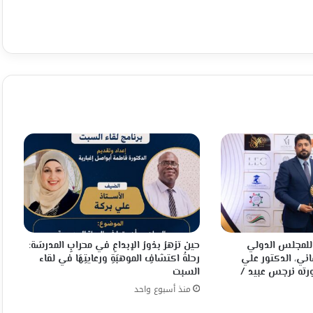
م للمجلس الدولي
حين تزهرُ بذورُ الإبداعِ في محرابِ المدرسَة:
اني، الدكتور علي
رحلةُ اكتشافِ الموهبَةِ ورعايتِهَا في لقاء
ته نرجس عبيد /
السبت
منذ أسبوع واحد