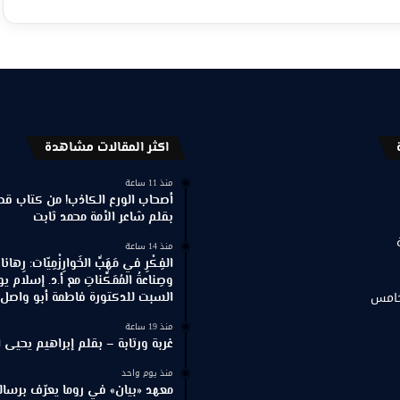
اكثر المقالات مشاهدة
منذ 11 ساعة
أصحاب الورع الكاذب! من كتاب
بقلم شاعر الأمة محمد ثابت
منذ 14 ساعة
الفِكْرِ في مَهَبِّ الخَوارِزْمِيّات: رِهان
وصِناعةُ المُمَكِّناتِ مع أ.د. إسلام
خامس
السبت للدكتورة فاطمة أبو واصل ا
منذ 19 ساعة
غربة ورتابة – بقلم إبراهيم يحيى ا
منذ يوم واحد
معهد «بيان» في روما يعرّف برسالته