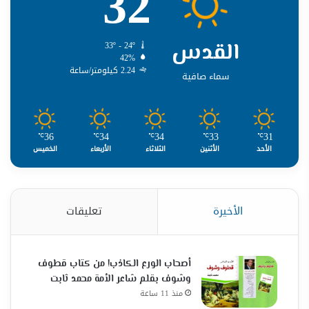
32
القدس
33º - 24º
42%
2.24 كيلومتر/ساعة
سماء صافية
36
34
34
33
31
℃
℃
℃
℃
℃
الأحد
الأثنين
الثلاثاء
الأربعاء
الخميس
الأخيرة
تعليقات
أصحاب الورع الكاذب! من كتاب قطوف
وشوف بقلم شاعر الأمة محمد ثابت
منذ 11 ساعة