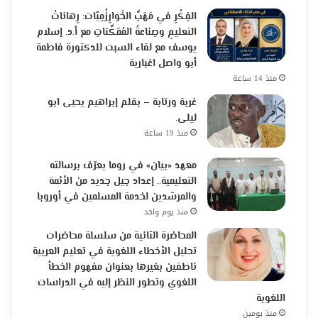
الفِكْرِ في مَهَبِّ الخَوارِزْمِيّات: رِهاناتُ
التعليمِ وصِناعةُ المُمَكِّناتِ مع أ.د. إسلام
يوسف مع لقاء السبت للدكتورة فاطمة
أبو واصل اغبارية
منذ 14 ساعة
غربة ورتابة – بقلم إبراهيم يحيى ابو
ليلى.
منذ 19 ساعة
معهد «بيان» في روما يعرّف برسالته
التعليمية.. إعداد جيل جديد من الأئمة
والمرشدين لخدمة المسلمين في أوروبا
منذ يوم واحد
المحاضرة الثانية من سلسلة محاضرات
تحليل الأخطاء اللغوية في تعليم العربية
ناطقين بغيرها بعنوان مفهوم الخطأ
اللغوي وتطور النظر إليه في الدراسات
اللغوية
منذ يومين