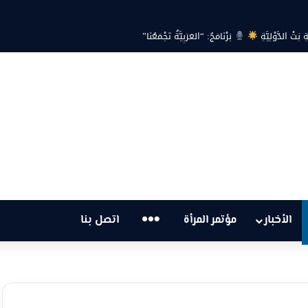
 الدَّوْلِيَّةِ
بَرْنَامَجُ: “العَرَبِيَّةُ تَجْمَعُنَا”
…
الأخبار
مؤتمر المرأة
اتصل بنا