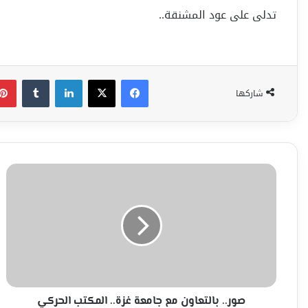
تدلى على عود المشنقة..
فيسبوك
‫X
لينكدإن
شاركها
صور..
بالتعاون
مع
جامعة
غزة..
المكتب
الحركي
الصيدلاني
إقليم
غرب
صور.. بالتعاون مع جامعة غزة.. المكتب الحركي