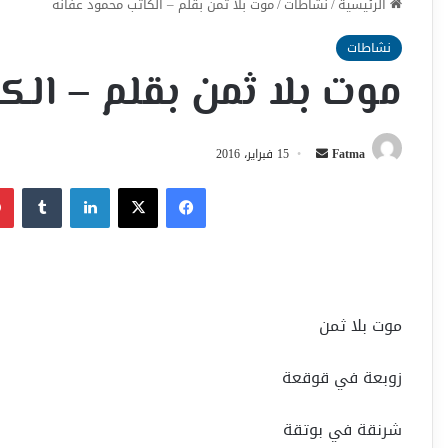
الرئيسية
/
نشاطات
/
موت بلا ثمن بقلم – الكاتب محمود عفانه
نشاطات
موت بلا ثمن بقلم – الك
أرسل
Fatma
15 فبراير، 2016
بريدا
فيسبوك
‫X
لينكدإن
إلكترونيا
موت بلا ثمن
زوبعة في قوقعة
شرنقة في بوتقة