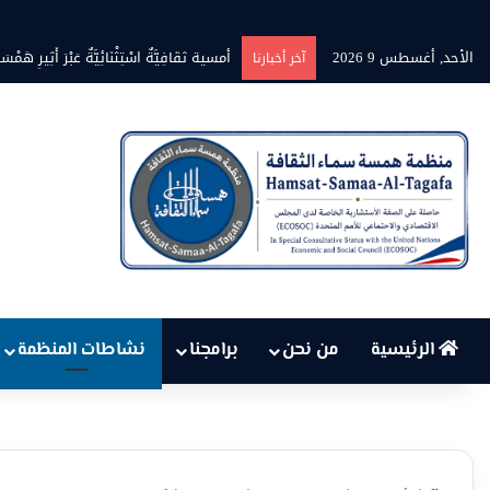
الأحد, أغسطس 9 2026
أمسية ثقَافِيَّةٌ اسْتِثْنَائِيَّةٌ عَبْرَ أَثِيرِ هَمْسَةِ نِتْ
آخر أخبارنا
الرئيسية
من نحن
برامجنا
نشاطات المنظمة