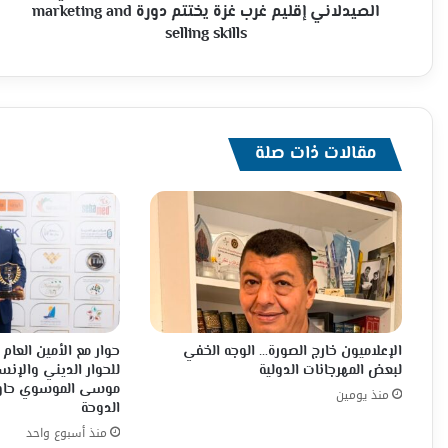
غزة
الصيدلاني إقليم غرب غزة يختتم دورة marketing and
يختتم
selling skills
دورة
marketing
and
selling
skills
مقالات ذات صلة
الإعلاميون خارج الصورة… الوجه الخفي
حوار مع الأمين العا
لبعض المهرجانات الدولية
للحوار الديني والإنس
موسى الموسوي حاور
منذ يومين
الدوحة
منذ أسبوع واحد