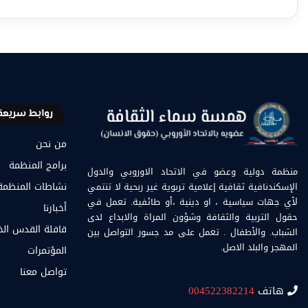
روابط سريعة
من نحن
برامج المنظمة
منظمة دولية وعضو في الاتحاد الاوروبي والدول
الإسكندنافية ثقافية إعلامية تربوية غير ربحية لا تنتمي
نشاطات المنظمة
لأي جهات سياسية ، او دينية ،أو طائفية. تعمل في
أخبارنا
حقول التربية والثقافة وشؤون المراة والابداع لدى
قافلة القدس ال
الشباب. والأطفال . تعمل على مد جسور التواصل بين
المهجر والبلد الاصل.
المؤتمرات
تواصل معنا
هاتف
004522382214