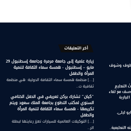
أخر التعليقات
زيارة علمية إلى جامعة مرمرة وجامعة إسطنبول 29
 قطوف وشوف
مايو – إسطنبول - همسة سماء الثقافة لتنمية
المرأة والطفل
[…] منظمة همسة سماء الثقافة الدولية: هي منظمة
ثقافية ت...
اتُ التعليمِ
 يوسف مع لقاء
"كيان" تشارك بركن تعريفي في الحفل الختامي
غبارية
السنوي لمكتب التطوع بجامعة الملك سعود ويتم
تكريمها - همسة سماء الثقافة لتنمية المرأة
بو ليلى.
والطفل
[…] التوكيلات العالمية للسيارات تعزز رعايتها لبطلة
الر...
 التعليمية..