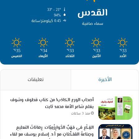
القدس
33º - 21º
94%
0.45 كيلومتر/ساعة
سماء صافية
35
34
33
33
33
℃
℃
℃
℃
℃
الأحد
الأثنين
الثلاثاء
الأربعاء
الخميس
الأخيرة
تعليقات
أصحاب الورع الكاذب! من كتاب قطوف وشوف
بقلم شاعر الأمة محمد ثابت
منذ 3 ساعات
الفِكْرِ في مَهَبِّ الخَوارِزْمِيّات: رِهاناتُ التعليمِ
وصِناعةُ المُمَكِّناتِ مع أ.د. إسلام يوسف مع لقاء