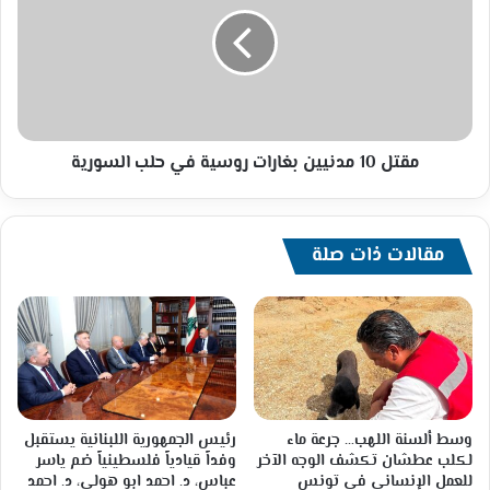
مدنيين
بغارات
روسية
في
حلب
السورية
مقتل 10 مدنيين بغارات روسية في حلب السورية
مقالات ذات صلة
وسط ألسنة اللهب… جرعة ماء
رئيس الجمهورية اللبنانية يستقبل
لكلب عطشان تكشف الوجه الآخر
وفداً قيادياً فلسطينياً ضم ياسر
للعمل الإنساني في تونس
عباس، د. احمد ابو هولي، د. احمد