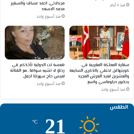
مجدلاني، احمد عساف والسفير
منذ 4 أيام
محمد الاسعد
منذ أسبوع واحد
سفارة المملكة المغربية في
همسة نت الدولية تأخذكم في
كوبنهاغن تحتفي بالذكرى السابعة
رحلةٍ لا تشبه سواها…مع الفنانة
والعشرين لعيد العرش المجيد
لميس حاج سهرتنا اجمل
بحضور دبلوماسي واسع
منذ أسبوع واحد
منذ أسبوع واحد
الطقس
21
℃