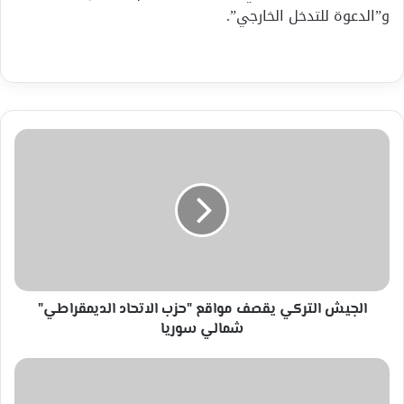
و”الدعوة للتدخل الخارجي”.
الجيش
التركي
يقصف
مواقع
"حزب
الاتحاد
الديمقراطي"
شمالي
سوريا
الجيش التركي يقصف مواقع "حزب الاتحاد الديمقراطي"
شمالي سوريا
مقتل
10