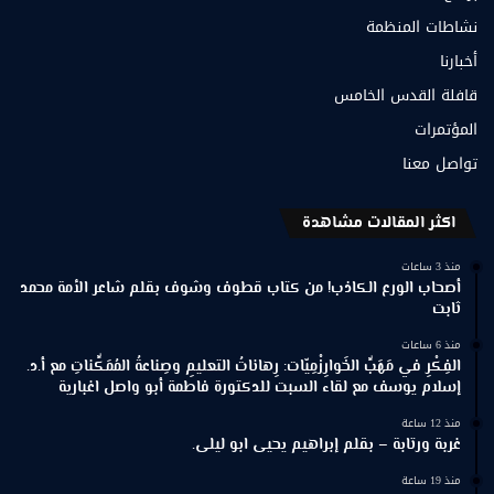
نشاطات المنظمة
أخبارنا
قافلة القدس الخامس
المؤتمرات
تواصل معنا
اكثر المقالات مشاهدة
منذ 3 ساعات
أصحاب الورع الكاذب! من كتاب قطوف وشوف بقلم شاعر الأمة محمد
ثابت
منذ 6 ساعات
الفِكْرِ في مَهَبِّ الخَوارِزْمِيّات: رِهاناتُ التعليمِ وصِناعةُ المُمَكِّناتِ مع أ.د.
إسلام يوسف مع لقاء السبت للدكتورة فاطمة أبو واصل اغبارية
منذ 12 ساعة
غربة ورتابة – بقلم إبراهيم يحيى ابو ليلى.
منذ 19 ساعة