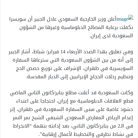
إلكترونيا
أعلن وزير الخارجية السعودي عادل الجبير أن سويسرا
تكفلت برعاية المصالح الدبلوماسية وغيرها من الشؤون
السعودية لدى إيران.
وفي تعليق بهذا الصدد الأربعاء 14 فبراير/ شباط، أشار الجبير
إلى أنه من بين الشؤون السعودية التي سترعاها السفارة
السويسرية في طهران، الإشراف على توزيع حصص الحج
وتنظيم رحلات الحجاج الإيرانيين إلى الديار المقدسة.
وكانت السعودية قد أعلنت مطلع يناير/كانون الثاني الماضي
قطع العلاقات الدبلوماسية مع إيران، احتجاجا على اعتداء
حشود غاضبة على مبنى السفارة السعودية في طهران، إثر
إعدام الرياض المعارض السعودي الشيعي الشيخ نمر النمر
في الـ2 من يناير/كانون الثاني، بعد إدانته بتهمة “الانخراط
في نشاط تطرفي والتخطيط لأعمال إرهابية”.