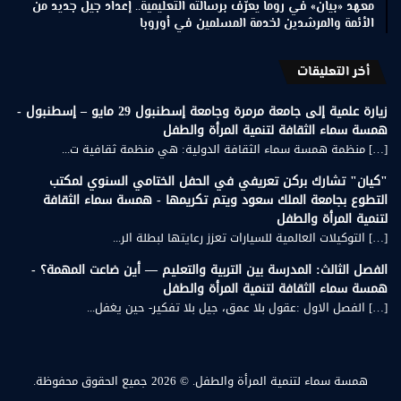
معهد «بيان» في روما يعرّف برسالته التعليمية.. إعداد جيل جديد من
الأئمة والمرشدين لخدمة المسلمين في أوروبا
أخر التعليقات
زيارة علمية إلى جامعة مرمرة وجامعة إسطنبول 29 مايو – إسطنبول -
همسة سماء الثقافة لتنمية المرأة والطفل
[…] منظمة همسة سماء الثقافة الدولية: هي منظمة ثقافية ت...
"كيان" تشارك بركن تعريفي في الحفل الختامي السنوي لمكتب
التطوع بجامعة الملك سعود ويتم تكريمها - همسة سماء الثقافة
لتنمية المرأة والطفل
[…] التوكيلات العالمية للسيارات تعزز رعايتها لبطلة الر...
الفصل الثالث: المدرسة بين التربية والتعليم — أين ضاعت المهمة؟ -
همسة سماء الثقافة لتنمية المرأة والطفل
[…] الفصل الاول :عقول بلا عمق، جيل بلا تفكير- حين يغفل...
همسة سماء لتنمية المرأة والطفل.
© 2026 جميع الحقوق محفوظة.