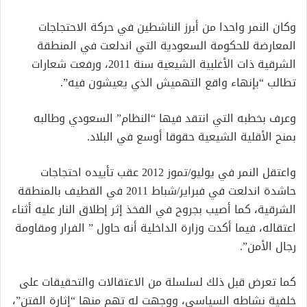
وكان النمر واحدا من أبرز الناشطين في حركة الاحتجاجات
المعارضة للحكومة السعودية التي اندلعت في المنطقة
الشرقية ذات الأغلبية الشيعية سنة 2011، ورفعت شعارات
تطالب “بإنهاء واقع التهميش الذي يعيشون فيه”.
وعرف بخطبه التي انتقد فيها “النظام” السعودي وطالبه
بمنح الأقلية الشيعية حقوقا أوسع في البلاد.
واعتقل النمر في يوليو/تموز 2012 عقب تأييده احتجاجات
حاشدة اندلعت في فبراير/شباط 2011 في القطيف بالمنطقة
الشرقية، كما أصيب بجروح في الفخذ إثر إطلاق النار عليه أثناء
اعتقاله، فيما أكدت وزارة الداخلية أنه حاول ” الفرار ومقاومة
رجال الأمن”.
كما تعرض قبل ذلك لسلسلة من الاعتقالات والتحقيقات على
خلفية نشاطه السياسي، ووجهت له تهم منها “إثارة الفتن”،