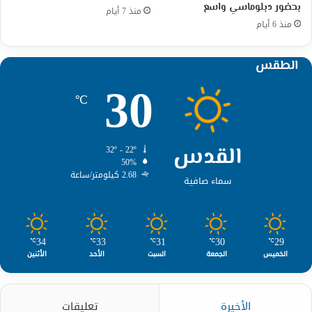
بحضور دبلوماسي واسع
منذ 7 أيام
منذ 6 أيام
الطقس
30
℃
القدس
32º - 22º
50%
2.68 كيلومتر/ساعة
سماء صافية
34
33
31
30
29
℃
℃
℃
℃
℃
الخميس
الجمعة
السبت
الأحد
الأثنين
الأخيرة
تعليقات