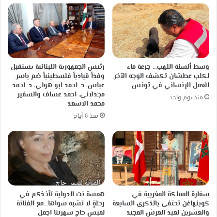
وسط ألسنة اللهب… جرعة ماء
رئيس الجمهورية اللبنانية يستقبل
لكلب عطشان تكشف الوجه الآخر
وفداً قيادياً فلسطينياً ضم ياسر
للعمل الإنساني في تونس
عباس، د. احمد ابو هولي، د. احمد
مجدلاني، احمد عساف والسفير
منذ يوم واحد
محمد الاسعد
منذ 6 أيام
سفارة المملكة المغربية في
همسة نت الدولية تأخذكم في
كوبنهاغن تحتفي بالذكرى السابعة
رحلةٍ لا تشبه سواها…مع الفنانة
والعشرين لعيد العرش المجيد
لميس حاج سهرتنا اجمل