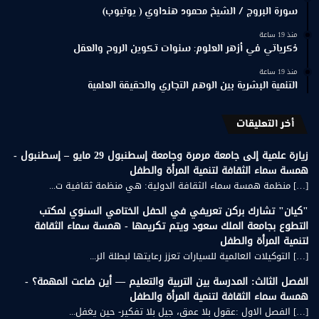
سورة البروج / الشيخ محمود هنداوي ( يوتيوب)
منذ 19 ساعة
ذكرياتي في أزهر العلوم: سنوات تكوين الروح والعقل
منذ 19 ساعة
التنمية البشرية بين الوهم التجاري والحقيقة العلمية
أخر التعليقات
زيارة علمية إلى جامعة مرمرة وجامعة إسطنبول 29 مايو – إسطنبول -
همسة سماء الثقافة لتنمية المرأة والطفل
[…] منظمة همسة سماء الثقافة الدولية: هي منظمة ثقافية ت...
"كيان" تشارك بركن تعريفي في الحفل الختامي السنوي لمكتب
التطوع بجامعة الملك سعود ويتم تكريمها - همسة سماء الثقافة
لتنمية المرأة والطفل
[…] التوكيلات العالمية للسيارات تعزز رعايتها لبطلة الر...
الفصل الثالث: المدرسة بين التربية والتعليم — أين ضاعت المهمة؟ -
همسة سماء الثقافة لتنمية المرأة والطفل
[…] الفصل الاول :عقول بلا عمق، جيل بلا تفكير- حين يغفل...