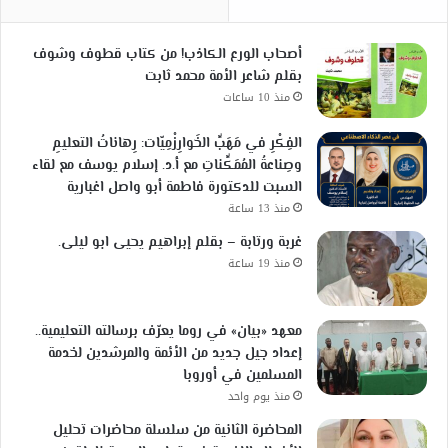
أصحاب الورع الكاذب! من كتاب قطوف وشوف
بقلم شاعر الأمة محمد ثابت
منذ 10 ساعات
الفِكْرِ في مَهَبِّ الخَوارِزْمِيّات: رِهاناتُ التعليمِ
وصِناعةُ المُمَكِّناتِ مع أ.د. إسلام يوسف مع لقاء
السبت للدكتورة فاطمة أبو واصل اغبارية
منذ 13 ساعة
غربة ورتابة – بقلم إبراهيم يحيى ابو ليلى.
منذ 19 ساعة
معهد «بيان» في روما يعرّف برسالته التعليمية..
إعداد جيل جديد من الأئمة والمرشدين لخدمة
المسلمين في أوروبا
منذ يوم واحد
المحاضرة الثانية من سلسلة محاضرات تحليل