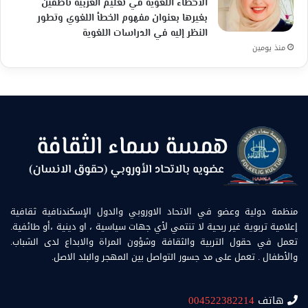
الأخطاء اللغوية في تعليم العربية ناطقين
بغيرها بعنوان مفهوم الخطأ اللغوي وتطور
النظر إليه في الدراسات اللغوية
منذ يومين
منظمة دولية وعضو في الاتحاد الاوروبي والدول الإسكندنافية ثقافية
إعلامية تربوية غير ربحية لا تنتمي لأي جهات سياسية ، او دينية ،أو طائفية.
تعمل في حقول التربية والثقافة وشؤون المراة والابداع لدى الشباب.
والأطفال . تعمل على مد جسور التواصل بين المهجر والبلد الاصل.
هاتف
004522382214