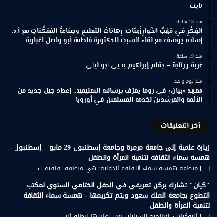
ثابت
منذ 13 ساعة
الفِكْرِ في مَهَبِّ الخَوارِزْمِيّات: رِهاناتُ التعليمِ وصِناعةُ المُمَكِّناتِ مع أ.د.
إسلام يوسف مع لقاء السبت للدكتورة فاطمة أبو واصل اغبارية
منذ 19 ساعة
غربة ورتابة – بقلم إبراهيم يحيى ابو ليلى.
منذ يوم واحد
معهد «بيان» في روما يعرّف برسالته التعليمية.. إعداد جيل جديد من
الأئمة والمرشدين لخدمة المسلمين في أوروبا
أخر التعليقات
زيارة علمية إلى جامعة مرمرة وجامعة إسطنبول 29 مايو – إسطنبول -
همسة سماء الثقافة لتنمية المرأة والطفل
[…] منظمة همسة سماء الثقافة الدولية: هي منظمة ثقافية ت...
"كيان" تشارك بركن تعريفي في الحفل الختامي السنوي لمكتب
التطوع بجامعة الملك سعود ويتم تكريمها - همسة سماء الثقافة
لتنمية المرأة والطفل
[…] التوكيلات العالمية للسيارات تعزز رعايتها لبطلة الر...