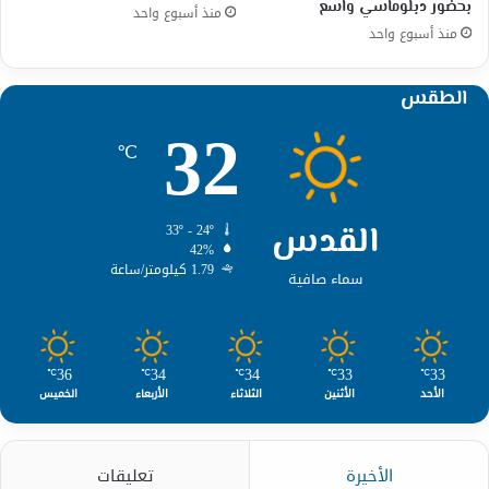
بحضور دبلوماسي واسع
منذ أسبوع واحد
منذ أسبوع واحد
الطقس
32
℃
القدس
33º - 24º
42%
1.79 كيلومتر/ساعة
سماء صافية
36
34
34
33
33
℃
℃
℃
℃
℃
الأحد
الأثنين
الثلاثاء
الأربعاء
الخميس
الأخيرة
تعليقات