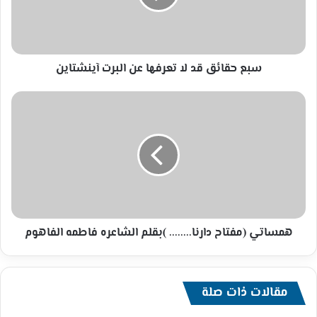
عن
البرت
آينشتاين
سبع حقائق قد لا تعرفها عن البرت آينشتاين
همساتي
(مفتاح
دارنا........
)بقلم
الشاعره
فاطمه
الفاهوم
همساتي (مفتاح دارنا........ )بقلم الشاعره فاطمه الفاهوم
مقالات ذات صلة