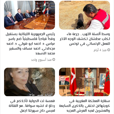
وسط ألسنة اللهب… جرعة ماء
رئيس الجمهورية اللبنانية يستقبل
لكلب عطشان تكشف الوجه الآخر
وفداً قيادياً فلسطينياً ضم ياسر
للعمل الإنساني في تونس
عباس، د. احمد ابو هولي، د. احمد
مجدلاني، احمد عساف والسفير
منذ 4 أيام
محمد الاسعد
منذ أسبوع واحد
سفارة المملكة المغربية في
همسة نت الدولية تأخذكم في
كوبنهاغن تحتفي بالذكرى السابعة
رحلةٍ لا تشبه سواها…مع الفنانة
والعشرين لعيد العرش المجيد
لميس حاج سهرتنا اجمل