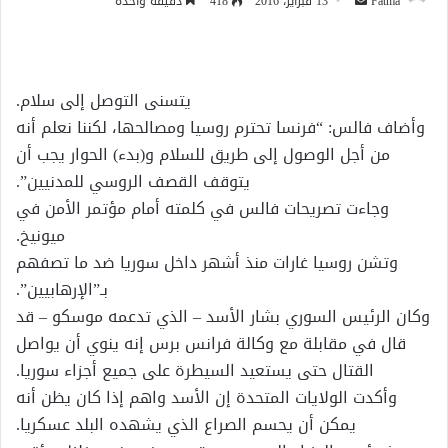
أرسل
Fatma
13 فبراير، 2016
418
دقيقة واحدة
بريدا
إلكترونيا
يتسنى التوصل إلى سلام.
وأضاف فالس: “فرنسا تحترم روسيا ومصالحها، لكننا نعلم أنه
من أجل الوصول إلى طريق للسلام و(بدء) الحوار يجب أن
يتوقف القصف الروسي للمدنيين”.
وجاءت تصريحات فالس في كلمته أمام مؤتمر الأمن في
ميونيخ.
وتشن روسيا غارات منذ أشهر داخل سوريا ضد ما تصفهم
بـ”الإرهابيين”.
وكان الرئيس السوري بشار الأسد – الذي تدعمه موسكو – قد
قال في مقابلة مع وكالة فرانس برس إنه ينوي أن يواصل
القتال حتى يستعيد السيطرة على جميع أجزاء سوريا.
وأكدت الولايات المتحدة إن الأسد واهم إذا كان يظن أنه
يمكن أن يحسم الصراع الذي يشهده البلد عسكريا.