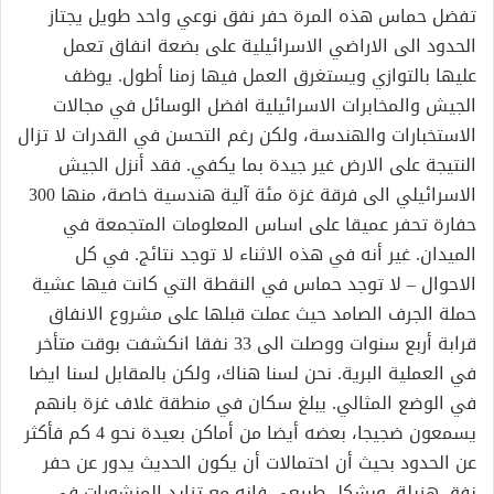
تفضل حماس هذه المرة حفر نفق نوعي واحد طويل يجتاز
الحدود الى الاراضي الاسرائيلية على بضعة انفاق تعمل
عليها بالتوازي ويستغرق العمل فيها زمنا أطول. يوظف
الجيش والمخابرات الاسرائيلية افضل الوسائل في مجالات
الاستخبارات والهندسة، ولكن رغم التحسن في القدرات لا تزال
النتيجة على الارض غير جيدة بما يكفي. فقد أنزل الجيش
الاسرائيلي الى فرقة غزة مئة آلية هندسية خاصة، منها 300
حفارة تحفر عميقا على اساس المعلومات المتجمعة في
الميدان. غير أنه في هذه الاثناء لا توجد نتائج. في كل
الاحوال – لا توجد حماس في النقطة التي كانت فيها عشية
حملة الجرف الصامد حيث عملت قبلها على مشروع الانفاق
قرابة أربع سنوات ووصلت الى 33 نفقا انكشفت بوقت متأخر
في العملية البرية. نحن لسنا هناك، ولكن بالمقابل لسنا ايضا
في الوضع المثالي. يبلغ سكان في منطقة غلاف غزة بانهم
يسمعون ضجيجا، بعضه أيضا من أماكن بعيدة نحو 4 كم فأكثر
عن الحدود بحيث أن احتمالات أن يكون الحديث يدور عن حفر
نفق هزيلة. وبشكل طبيعي فانه مع تزايد المنشورات في