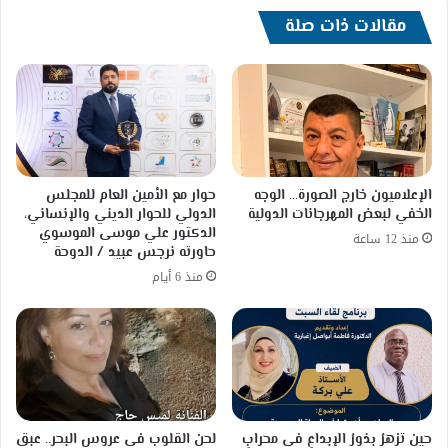
على
العالم
مقالات ذات صلة
الإعلاميون خارج الصورة… الوجه
حوار مع الأمين العام للمجلس
الخفي لبعض المهرجانات الدولية
الدولي للحوار الديني والإنساني،
الدكتور علي موسى الموسوي
منذ 12 ساعة
حاورته نرجس عبيد / الدوحة
منذ 6 أيام
حين تزهرُ بذورُ الإبداعِ في محرابِ
لحن القلوب في عروس البحر.. عبق