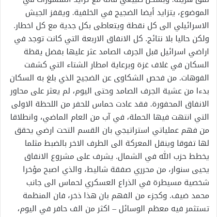
الموضوع، يتزايد أيضا الضجيج في الخلفية. ويقفز الجيش
الاسرائيلي الى كل نقطة ويتعاطى بكل جدية مع كل اخطار.
ولكن حاليا بلا نتائج. كل الانفاق الاربعة التي كانت توجد في
اراضي اسرائيل قبل الجرف الصامد عثر عليها بفضل يقظة
السكان في غلاف غزة وبرعاية امطار الشتاء التي كشفت
الفوهات. من فحص الشكاوى عن الضجيج الذي بلغ به السكان
بدءا من عشية الجرف الصامد وحتى اليوم، لم يعثر على محاور
الانفاق المحفورة. فقد عادت حماس للحفر من اللحظة الاولى
التي انتهت فيها الحملة، في آب من العام الماضي، وانطلاقا
من فهم عملياتي استراتيجي بان القسم التحت ارضي يحقق
لها تفوقا وينقل المعركة الى الطرف الاخر بالضبط مثلما
يخطط حزب الله في الشمال. يشرف على مشروع الانفاق
يحيى سنوار، من محرري صفقة شاليط، والذي اصبح مؤخرا
شخصية مسيطرة في الذراع العسكري لحماس الى جانب
محمد ضيف. وكجزء من الفهم بان هذا ذخر، فان المنظمة
تستثمر فيه معظم الوسائل – اكثر من الف حافر في اليوم،