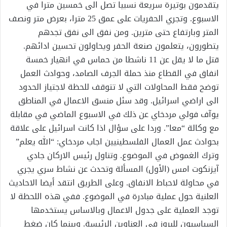
يتقدمون بوتيرة سريعة نسبيا تصل الى خمسين مترا في
الاسبوع. وتجري الحفريات على عمق 25 مترا، بعرض متر ونصف
المتر وبارتفاع حتى مترين. ومن نفق الى نفق تجدهم
يتطورون، يتعلمون صنعة الحفر ويحاولون تحسين ادائهم.
قتل ما لا يقل عن 11 ناشطا من حماس في انهيار خمسة
انفاق في القطاع منذ حملة الجرف الصامد، وحوادث العمل
توضح فقط المحاولات التي لا تتوقف للحظة لاجتياز الحدود
الى اراضي اسرائيل. وقد سئل منسق الاعمال في المناطق
يوآف فولي مردخاي عن ذلك في الاسبوع الماضي في مقابلة
مع وكالة “معا”. وردا على سؤال اذا كانت اسرائيل على علاقة
بحوادث عمل العمال الفلسطينيين اجاب مردخاي: “الله يعلم”
وترك الغموض في الموضوع. وتناول رئيس الاركان جادي
آيزنكوت امس (الأول) المسألة وتحدث عن نشاط سري يجري
في محاولة لاحباط الانفاق. وعلى الطريق انتقد أيضا الاحاديث
العلنية حول عملية مبادرة في الموضوع. ففي هذه اللحظة لا
توجد العملية على جدول الاعمال وبالاساس يستخدمها
السياسيون للبروز في العناوين الرئيسة. وبينما كان ضغط