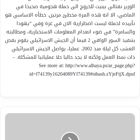
الوزير نفتالي بينيت للخروج الى حملة هجومية صحيحا في
الماضي، الا انه هذه المرة مخطئ مرتين. خطأه الاساسي هو
تأييده لحملة ليست اضطرارية الان في غزة وفي “يهودا
والسامرة” في ضوء انعدام المعلومات الاستخبارية، ومطالبته
بتنفيذ السور الواقي 2 فيما أن الجيش الاسرائيلي يقوم بقص
العشب كل ليلة منذ 2002. عمليا، يواصل الجيش الاسرائيلي
ذات نمط العمل ولكنه لا يجد حاليا حلا عملياتيا للمشكلة. –
See more at: http://www.alhaya.ps/ar_page.php?
id=f74139y16204089Yf74139#sthash.zYjeFtjX.dpuf
صندوق
النقد
يشيد
بأداء