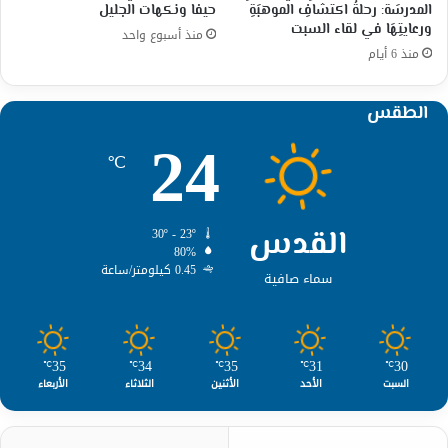
المدرسَة: رحلةُ اكتشافِ الموهبَةِ
حيفا ونكهات الجليل
ورعايتِهَا في لقاء السبت
منذ أسبوع واحد
منذ 6 أيام
الطقس
24
℃
القدس
30º - 23º
80%
0.45 كيلومتر/ساعة
سماء صافية
35
34
35
31
30
℃
℃
℃
℃
℃
السبت
الأحد
الأثنين
الثلاثاء
الأربعاء