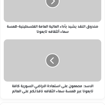
المالية
العامة
الفلسطينية-
همسة
سماء
ألثقافه
صندوق النقد يشيد بأداء المالية العامة الفلسطينية-همسة
تابعونا
سماء ألثقافه تابعونا
الاسد:
مصممون
على
استعادة
الاراضي
السورية
كافة
تابعونا
عبر
همسة
الاسد: مصممون على استعادة الاراضي السورية كافة
سماء
تابعونا عبر همسة سماء الثقافه نافذتكم على العالم
الثقافه
نافذتكم