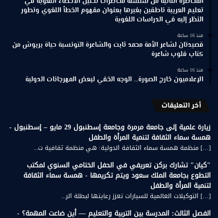
المحاضرة الثانية من سلسلة محاضرات تحليل الأخطاء اللغوية في
تعليم العربية ناطقين بغيرها بعنوان مفهوم الخطأ اللغوي وتطور
النظر إليه في الدراسات اللغوية
منذ 16 ساعة
قصيدتان لشاعر الأمة محمد ثابت والشاعرة التونسية حياة بربوش من
كتاب قلوب شاعرة
منذ 16 ساعة
الإعلاميون خارج الصورة… الوجه الخفي لبعض المهرجانات الدولية
أخر التعليقات
زيارة علمية إلى جامعة مرمرة وجامعة إسطنبول 29 مايو – إسطنبول -
همسة سماء الثقافة لتنمية المرأة والطفل
[…] منظمة همسة سماء الثقافة الدولية: هي منظمة ثقافية ت...
"كيان" تشارك بركن تعريفي في الحفل الختامي السنوي لمكتب
التطوع بجامعة الملك سعود ويتم تكريمها - همسة سماء الثقافة
لتنمية المرأة والطفل
[…] التوكيلات العالمية للسيارات تعزز رعايتها لبطلة الر...
الفصل الثالث: المدرسة بين التربية والتعليم — أين ضاعت المهمة؟ -