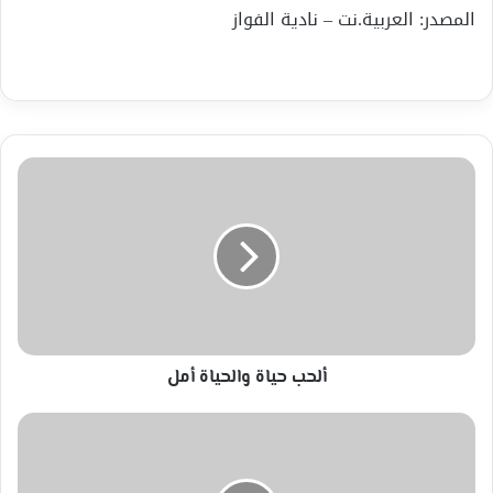
المصدر: العربية.نت – نادية الفواز
ألحب
حياة
والحياة
أمل
ألحب حياة والحياة أمل
الكشف
عن
تفاصيل
مبادرة