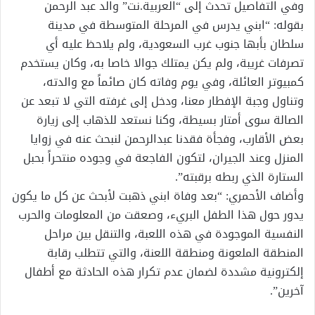
وفي التفاصيل تحدث إلى “العربية.نت” والد عبد الرحمن
بقوله: “ابني يدرس في المرحلة المتوسطة في مدينة
سلطان بأبها جنوب غرب السعودية، ولم يلاحظ عليه أي
تصرفات غريبة، ولم يكن يمتلك جوالا خاصا به، وكان يستخدم
كمبيوتر العائلة، وفي يوم وفاته كان صائماً مع والدته،
وتناول وجبة الإفطار معنا، ودخل إلى غرفته التي لا تبعد عن
الصالة سوى أمتار بسيطة، وكنا نستعد للذهاب إلى زيارة
بعض الأقارب، وفجأة فقدنا عبدالرحمن لنبحث عنه في زوايا
المنزل وعند الجيران، لتكون الفاجعة في وجوده منتحراً بحبل
الستارة الذي ربطه برقبته”.
وأضاف الأحمري: “بعد وفاة ابني ذهبت لأبحث عن كل ما يكون
يدور حول هذا الطفل البريء، وصعقت من المعلومات والحرب
النفسية الموجودة في هذه اللعبة، والتنقل بين مراحل
المنطقة الملعونة ومنطقة اللعنة، والتي تتطلب رقابة
إلكترونية مشددة لضمان عدم تكرار هذه الحادثة مع أطفال
آخرين”.