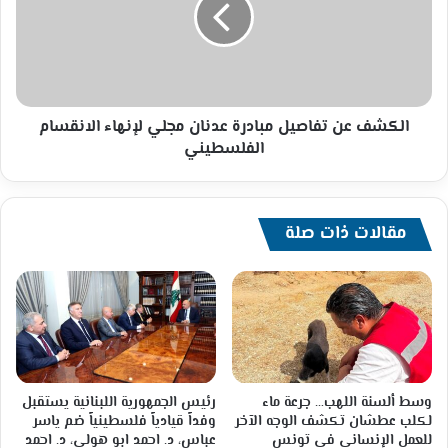
عدنان
مجلي
لإنهاء
الانقسام
الفلسطيني
الكشف عن تفاصيل مبادرة عدنان مجلي لإنهاء الانقسام
الفلسطيني
مقالات ذات صلة
وسط ألسنة اللهب… جرعة ماء
رئيس الجمهورية اللبنانية يستقبل
لكلب عطشان تكشف الوجه الآخر
وفداً قيادياً فلسطينياً ضم ياسر
للعمل الإنساني في تونس
عباس، د. احمد ابو هولي، د. احمد