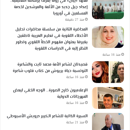
معهد «بيان» في روما يعرّف برسالته التعليمية..
إعداد جيل جديد من الأئمة والمرشدين لخدمة
المسلمين في أوروبا
منذ 27 دقيقة
المحاضرة الثانية من سلسلة محاضرات تحليل
الأخطاء اللغوية في تعليم العربية ناطقين
بغيرها بعنوان مفهوم الخطأ اللغوي وتطور
النظر إليه في الدراسات اللغوية
منذ 16 ساعة
قصيدتان لشاعر الأمة محمد ثابت والشاعرة
التونسية حياة بربوش من كتاب قلوب شاعرة
منذ 16 ساعة
الإعلاميون خارج الصورة… الوجه الخفي لبعض
المهرجانات الدولية
منذ 16 ساعة
السيرة الذاتية للشاعر الكبير درويش الأسيوطي
منذ 21 ساعة