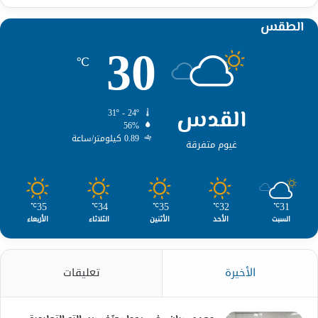
الطقس
30
℃
القدس
31º - 24º
56%
0.89 كيلومتر/ساعة
غيوم متفرقة
35
34
35
32
31
℃
℃
℃
℃
℃
السبت
الأحد
الأثنين
الثلاثاء
الأربعاء
الأخيرة
تعليقات