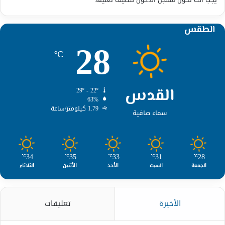
الطقس
28
℃
القدس
29º - 22º
63%
1.79 كيلومتر/ساعة
سماء صافية
34
35
33
31
28
℃
℃
℃
℃
℃
الجمعة
السبت
الأحد
الأثنين
الثلاثاء
الأخيرة
تعليقات