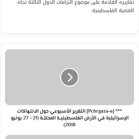
تقاريره القادمة على موضوع التزامات الدول الثالثة تجاه
القضية الفلسطينية.
***
[Pchrgaza-
a]
التقرير
الأسبوعي
حول
الانتهاكات
الإسرائيلية
في
الأرض
*** [Pchrgaza-a] التقرير الأسبوعي حول الانتهاكات
الفلسطينيــة
الإسرائيلية في الأرض الفلسطينيــة المحتلــة (21– 27 يونيو
المحتلــة
2018)
(21–
27
قوى