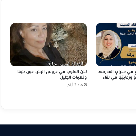
عِ في محرابِ المدرسَة:
لحن القلوب في عروس البحر.. عبق حيفا
ِ ورعايتِهَا في لقاء
ونكهات الجليل
منذ 7 أيام