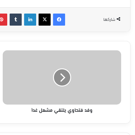
فيسبوك
‫X
لينكدإن
شاركها
وفد
فتحاوي
يلتقي
مشعل
غدآ
وفد فتحاوي يلتقي مشعل غدآ