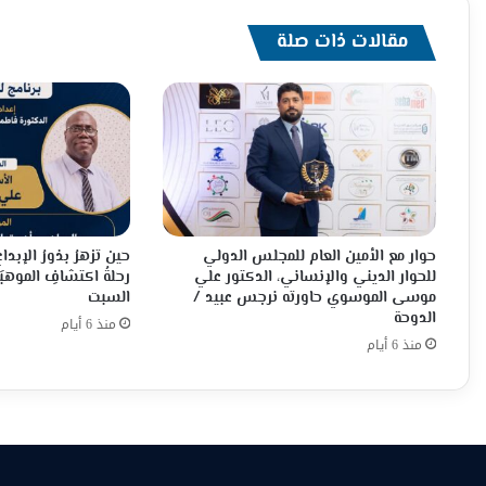
مقالات ذات صلة
حوار مع الأمين العام للمجلس الدولي
حين تزهرُ بذورُ الإبدا
للحوار الديني والإنساني، الدكتور علي
رحلةُ اكتشافِ الموهبَة
موسى الموسوي حاورته نرجس عبيد /
السبت
الدوحة
منذ 6 أيام
منذ 6 أيام