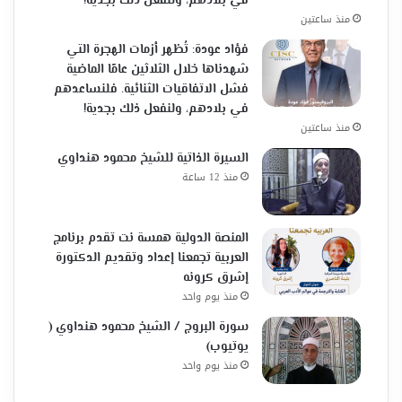
في بلادهم، ولنفعل ذلك بجدية!
منذ ساعتين
فؤاد عودة: تُظهر أزمات الهجرة التي
شهدناها خلال الثلاثين عامًا الماضية
فشل الاتفاقيات الثنائية. فلنساعدهم
في بلادهم، ولنفعل ذلك بجدية!
منذ ساعتين
السيرة الذاتية للشيخ محمود هنداوي
منذ 12 ساعة
المنصة الدولية همسة نت تقدم برنامج
العربية تجمعنا إعداد وتقديم الدكتورة
إشرق كرونه
منذ يوم واحد
سورة البروج / الشيخ محمود هنداوي (
يوتيوب)
منذ يوم واحد