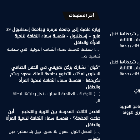
أخر التعليقات
زيارة علمية إلى جامعة مرمرة وجامعة إسطنبول 29
تي شهدناها خلال
مايو – إسطنبول - همسة سماء الثقافة لتنمية
ات الثنائية.
المرأة والطفل
لك بجدية!
[…] منظمة همسة سماء الثقافة الدولية: هي منظمة
ثقافية ت...
تي شهدناها خلال
"كيان" تشارك بركن تعريفي في الحفل الختامي
ات الثنائية.
السنوي لمكتب التطوع بجامعة الملك سعود ويتم
لك بجدية!
تكريمها - همسة سماء الثقافة لتنمية المرأة
والطفل
وي
[…] التوكيلات العالمية للسيارات تعزز رعايتها لبطلة
الر...
مج العربية
الفصل الثالث: المدرسة بين التربية والتعليم — أين
رق كرونه
ضاعت المهمة؟ - همسة سماء الثقافة لتنمية المرأة
والطفل
[…] الفصل الاول :عقول بلا عمق، جيل بلا تفكير- حين
يغفل...