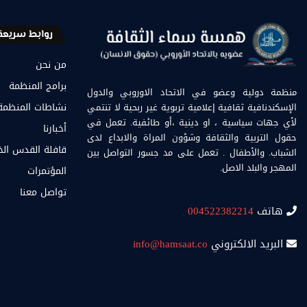
روابط سريعة
من نحن
برامج المنظمة
منظمة دولية وعضو في الاتحاد الاوروبي والدول
الإسكندنافية ثقافية إعلامية تربوية غير ربحية لا تنتمي
نشاطات المنظمة
لأي جهات سياسية ، او دينية ،أو طائفية. تعمل في
أخبارنا
حقول التربية والثقافة وشؤون المراة والابداع لدى
قافلة القدس ال
الشباب. والأطفال . تعمل على مد جسور التواصل بين
المهجر والبلد الاصل.
المؤتمرات
تواصل معنا
هاتف
004522382214
البريد الالكتروني
info@hamsaat.co