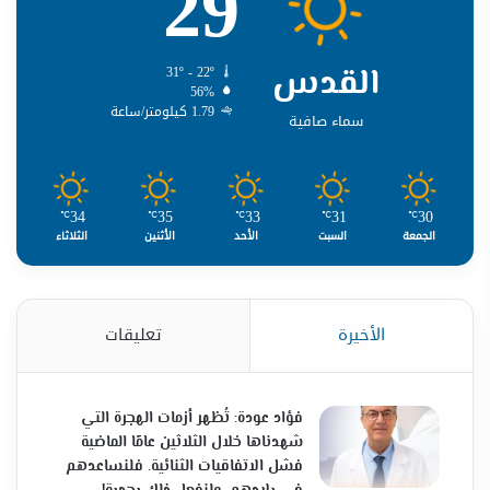
29
القدس
31º - 22º
56%
1.79 كيلومتر/ساعة
سماء صافية
34
35
33
31
30
℃
℃
℃
℃
℃
الجمعة
السبت
الأحد
الأثنين
الثلاثاء
الأخيرة
تعليقات
فؤاد عودة: تُظهر أزمات الهجرة التي
شهدناها خلال الثلاثين عامًا الماضية
فشل الاتفاقيات الثنائية. فلنساعدهم