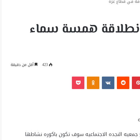
افة في قطاع غزة
إنطلاقة همسة سماء
423
أقل من دقيقة
بينتيريست
Odnoklassniki
‫Pocket
 مع جمعيه النجده الاجتماعيه سوف تكون باكوره نشاطها