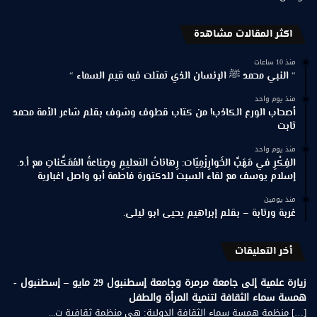
اكثر المقالات مشاهدة
منذ 10 ساعات
“ النبي محمد ﷺ الإنسان الذي تمثلت فيه قيم السماء “
منذ يوم واحد
أصحاب الورع الكاذب! من كتاب قطوف وشوف بقلم شاعر الأمة محمد
ثابت
منذ يوم واحد
الفِكْرِ في مَهَبِّ الخَوارِزْمِيّات: رِهاناتُ التعليمِ وصِناعةُ المُمَكِّناتِ مع أ.د.
إسلام يوسف مع لقاء السبت للدكتورة فاطمة أبو واصل اغبارية
منذ يومين
غربة ورتابة – بقلم إبراهيم يحيى ابو ليلى.
أخر التعليقات
زيارة علمية إلى جامعة مرمرة وجامعة إسطنبول 29 مايو – إسطنبول -
همسة سماء الثقافة لتنمية المرأة والطفل
[…] منظمة همسة سماء الثقافة الدولية: هي منظمة ثقافية ت...