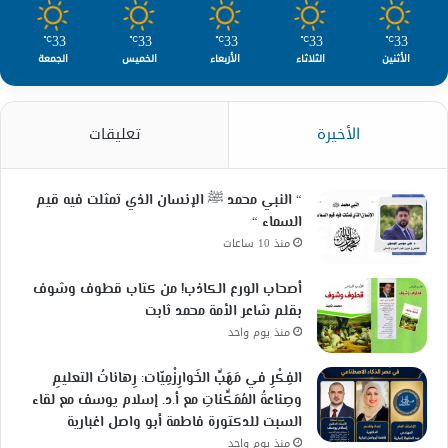
33
33
33
33
33
℃
℃
℃
℃
℃
الأثنين
الثلاثاء
الأربعاء
الخميس
الجمعة
الأخيرة
تعليقات
“ النبي محمد ﷺ الإنسان الذي تمثلت فيه قيم
السماء “
منذ 10 ساعات
أصحاب الورع الكاذب! من كتاب قطوف وشوف
بقلم شاعر الأمة محمد ثابت
منذ يوم واحد
الفِكْرِ في مَهَبِّ الخَوارِزْمِيّات: رِهاناتُ التعليمِ
وصِناعةُ المُمَكِّناتِ مع أ.د. إسلام يوسف مع لقاء
السبت للدكتورة فاطمة أبو واصل اغبارية
منذ يوم واحد