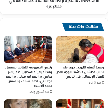
الاستعدادات مستمرة لإنطلاقة همسة سماء الثقافة في
قطاع غزة
مقالات ذات صلة
وسط ألسنة اللهب… جرعة ماء
رئيس الجمهورية اللبنانية يستقبل
لكلب عطشان تكشف الوجه الآخر
وفداً قيادياً فلسطينياً ضم ياسر
للعمل الإنساني في تونس
عباس، د. احمد ابو هولي، د. احمد
مجدلاني، احمد عساف والسفير
منذ 5 أيام
محمد الاسعد
منذ أسبوع واحد