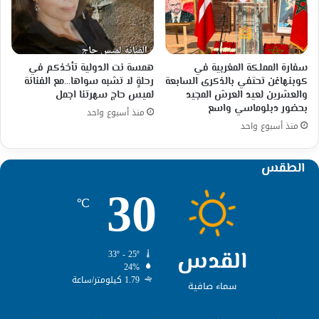
سفارة المملكة المغربية في
همسة نت الدولية تأخذكم في
كوبنهاغن تحتفي بالذكرى السابعة
رحلةٍ لا تشبه سواها…مع الفنانة
والعشرين لعيد العرش المجيد
لميس حاج سهرتنا اجمل
بحضور دبلوماسي واسع
منذ أسبوع واحد
منذ أسبوع واحد
الطقس
30
℃
القدس
33º - 25º
24%
1.79 كيلومتر/ساعة
سماء صافية