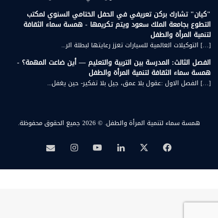
"كيان" تشارك بركن تعريفي في الحفل الختامي السنوي لمكتب
التطوع بجامعة الملك سعود ويتم تكريمها - همسة سماء الثقافة
لتنمية المرأة والطفل
[…] التوكيلات العالمية للسيارات تعزز رعايتها لبطلة الر...
الفصل الثالث: المدرسة بين التربية والتعليم — أين ضاعت المهمة؟ -
همسة سماء الثقافة لتنمية المرأة والطفل
[…] الفصل الاول :عقول بلا عمق، جيل بلا تفكير- حين يغفل...
همسة سماء لتنمية المرأة والطفل.
© 2026 جميع الحقوق محفوظة.
‫X
فيسبوك
لينكدإن
‫YouTube
انستقرام
بريد
همسة