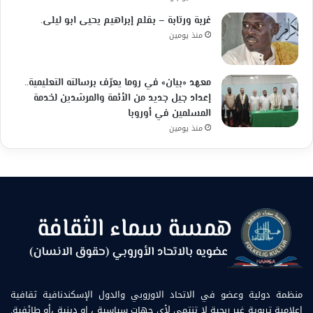
غربة ورتابة – بقلم إبراهيم يحيى ابو ليلى.
منذ يومين
معهد «بيان» في روما يعرّف برسالته التعليمية..
إعداد جيل جديد من الأئمة والمرشدين لخدمة
المسلمين في أوروبا
منذ يومين
منظمة دولية وعضو في الاتحاد الاوروبي والدول الإسكندنافية ثقافية
إعلامية تربوية غير ربحية لا تنتمي لأي جهات سياسية ، او دينية ،أو طائفية.