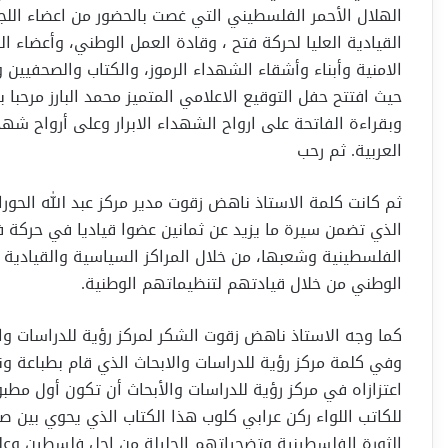
الهلال الأحمر الفلسطيني التي غصت بالحضور من اعضاء اللج
القيادية العليا لحركة فتح ، وقادة العمل الوطني، وأعضاء 
الامنية وأبناء وأشقاء الشهداء الرموز، والكتاب والصحفيين و
حيث افتتح حفل التوقيع الاعلامي المتميز محمد البارز مرحبا
وبقراءة الفاتحة على ارواح الشهداء الابرار وعلى أرواح 
العربية. ثم رحب
ثم كانت كلمة الاستاذ ناهض زقوت مدير مركز عبد الله الحورا
الذي تضمن سيرة ما يزيد عن ثمانين عضوا قياديا في حركة 
الفلسطينية وشعبها، من خلال المراكز السياسية والقيادية ا
الوطني من خلال قيادتهم لتنظيماتهم الوطنية.
كما وجه الاستاذ ناهض زقوت الشكر لمركز رؤية للدراسات وال
وفي كلمة مركز رؤية للدراسات والابحاث الذي قام بطباعة و
اعتزازاه في مركز رؤية للدراسات والأبحاث أن تكون أول مطبو
للكاتب اللواء ركن عرابي كلوب هذا الكتاب الذي يحوي بين صفح
الثورة الفلسطينية وتضحياتهم الجليلة من اجل فلسطين وعلى