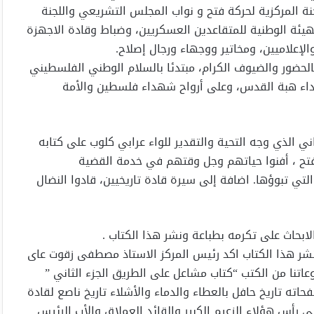
نة المركزية لحركة فتح و نواب المجلس التشريعي واللجنة
الهيئة الوطنية للمتقاعدين العسكريين، وضباط وقادة الاجهزة
الإعلاميين، ومخاتير ووجهاء ورجال إصلاح.
 بالحضور والضيوف الكرام، مبتدئا بالسلام الوطني الفلسطيني
شهداء هبة القدس، وعلى أرواح شهداء فلسطين والأمة
ني الذي وجه التحية والتقدير للواء عرابي كلوب على كتابه
فتح ، أفنوا حياتهم وجل وقتهم في خدمة القضية
لتي تبوؤها. اضافة إلى سيرة قادة تاريخيين، قادوا النضال
ابحاث على تكرمه بطباعة ونشر هذا الكتاب .
نشر هذا الكتاب اكد رئيس المركز الاستاذ مصطفى زقوت عاى
عاتنا من الكتب “كتاب مشاعل على الطريق الجزء الثاني ”
اته تاريخ حافل بالعطاء والدماء والأشلاء تاريخ ناصع لقادة
 رأس هؤلاء الزعيم الكبير والقائد العملاق والأب الرئيس