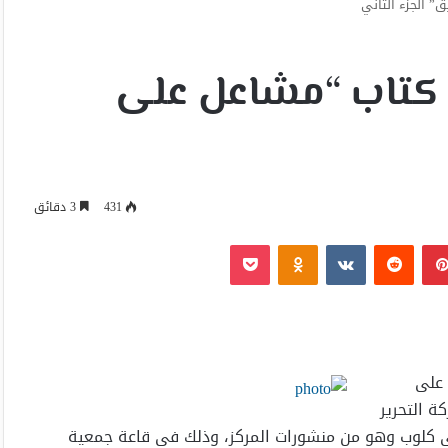
” الجزء الثاني
ع كتاب “مشاعل على
431
3 دقائق
بينتيريست
Odnoklassniki
‫Pocket
 على
ة التحرير
بي كلوب وهو من منشورات المركز، وذلك في قاعة جمعية