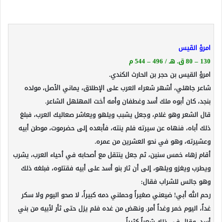
إلكترونيا
امرؤ القَيس
130 – 80 ق. هـ / 496 – 544 م
امرؤ القيس بن حجر بن الحارث الكندي.
شاعر جاهلي، أشهر شعراء العرب على الإطلاق، يماني الأصل، مولده
بنجد، كان أبوه ملك أسد وغطفان وأمه أخت المهلهل الشاعر.
قال الشعر وهو غلام، وجعل يشبب ويلهو ويعاشر صعاليك العرب، فبلغ
ذلك أباه، فنهاه عن سيرته فلم ينته، فأبعده إلى حضرموت، موطن أبيه
وعشيرته، وهو في نحو العشرين من عمره.
أقام زهاء خمس سنين، ثم جعل ينتقل مع أصحابه في أحياء العرب، يشرب
ويطرب ويغزو ويلهو، إلى أن ثار بنو أسد على أبيه فقتلوه، فبلغه ذلك
وهو جالس للشراب فقال:
رحم الله أبي! ضيعني صغيراً وحملني دمه كبيراً، لا صحو اليوم ولا سكر
غداً، اليوم خمر وغداً أمر. ونهض من غده فلم يزل حتى ثأر لأبيه من بني
أسد، وقال في ذلك شعراً كثيراً