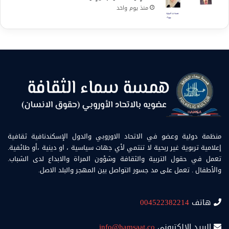
منذ يوم واحد
منظمة دولية وعضو في الاتحاد الاوروبي والدول الإسكندنافية ثقافية
إعلامية تربوية غير ربحية لا تنتمي لأي جهات سياسية ، او دينية ،أو طائفية.
تعمل في حقول التربية والثقافة وشؤون المراة والابداع لدى الشباب.
والأطفال . تعمل على مد جسور التواصل بين المهجر والبلد الاصل.
هاتف
004522382214
البريد الالكتروني
info@hamsaat.co