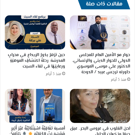
مقالات ذات صلة
حوار مع الأمين العام للمجلس
حين تزهرُ بذورُ الإبداعِ في محرابِ
الدولي للحوار الديني والإنساني،
المدرسَة: رحلةُ اكتشافِ الموهبَةِ
الدكتور علي موسى الموسوي
ورعايتِهَا في لقاء السبت
حاورته نرجس عبيد / الدوحة
منذ 5 أيام
منذ 5 أيام
لحن القلوب في عروس البحر.. عبق
أمسية ثقَافِيَّةٌ اسْتِثْنَائِيَّةٌ عَبْرَ أَثِيرِ
حيفا ونكهات الجليل
هَمْسَةِ نِتْ الدَّوْلِيَّةِ
بَرْنَامَجُ: