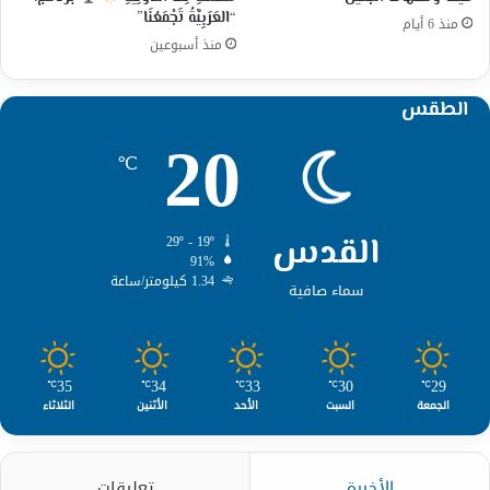
“العَرَبِيَّةُ تَجْمَعُنَا”
منذ 6 أيام
منذ أسبوعين
الطقس
20
℃
القدس
29º - 19º
91%
1.34 كيلومتر/ساعة
سماء صافية
35
34
33
30
29
℃
℃
℃
℃
℃
الجمعة
السبت
الأحد
الأثنين
الثلاثاء
الأخيرة
تعليقات