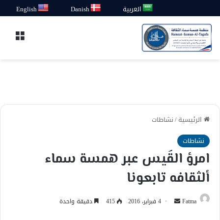
العربية
Danish
English
القائ
الرئيسية
/
نشاطات
نشاطات
امرؤ القَيس عبر همسة سماء
ألثقافه تابعونا
أرسل
Fatma
4 فبراير، 2016
415
دقيقة واحدة
بريدا