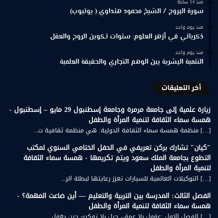
منذ 14 ساعة
سورة البروج / الشيخ محمود هنداوي ( يوتيوب)
منذ يوم واحد
ذكرياتي في أزهر العلوم: سنوات تكوين الروح والعقل
منذ يوم واحد
التنمية البشرية بين الوهم التجاري والحقيقة العلمية
أخر التعليقات
زيارة علمية إلى جامعة مرمرة وجامعة إسطنبول 29 مايو – إسطنبول -
همسة سماء الثقافة لتنمية المرأة والطفل
[…] منظمة همسة سماء الثقافة الدولية: هي منظمة ثقافية ت...
"كيان" تشارك بركن تعريفي في الحفل الختامي السنوي لمكتب
التطوع بجامعة الملك سعود ويتم تكريمها - همسة سماء الثقافة
لتنمية المرأة والطفل
[…] التوكيلات العالمية للسيارات تعزز رعايتها لبطلة الر...
الفصل الثالث: المدرسة بين التربية والتعليم — أين ضاعت المهمة؟ -
همسة سماء الثقافة لتنمية المرأة والطفل
[…] الفصل الاول :عقول بلا عمق، جيل بلا تفكير- حين يغفل...