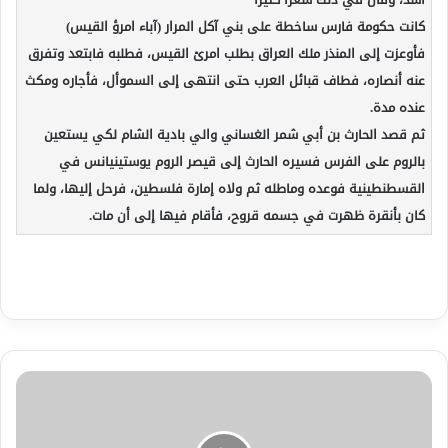
كانت حكومة فارس ساخطة على بني آكل المرار (آباء امرؤ القيس)
فأوعزت إلى المنذر ملك العراق بطلب امرئ القيس، فطلبه فابتعد وتفرق
عنه أنصاره، فطاف قبائل العرب حتى انتهى إلى السموأل، فأجاره ومكث
عنده مدة.
ثم قصد الحارث بن أبي شمر الغساني والي بادية الشام لكي يستعين
بالروم على الفرس فسيره الحارث إلى قيصر الروم يوستينيانس في
القسطنطينية فوعده وماطله ثم ولاه إمارة فلسطين، فرحل إليها، ولما
كان بأنقرة ظهرت في جسمه قروح، فأقام فيها إلى أن مات.
هل
اصبحت
كلمة
الحق