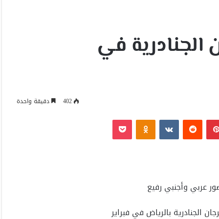
 30 لمهرجان الجنادرية في
402
دقيقة واحدة
بينتيريست
Odnoklassniki
‫Pocket
 الجنادرية بالرياض في فبراير