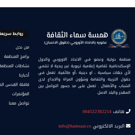
روابط سريعة
من نحن
برامج المنظمة
منظمة دولية وعضو في الاتحاد الاوروبي والدول
الإسكندنافية ثقافية إعلامية تربوية غير ربحية لا تنتمي
نشاطات المنظمة
لأي جهات سياسية ، او دينية ،أو طائفية. تعمل في
أخبارنا
حقول التربية والثقافة وشؤون المراة والابداع لدى
قافلة القدس ال
الشباب. والأطفال . تعمل على مد جسور التواصل بين
المهجر والبلد الاصل.
المؤتمرات
تواصل معنا
هاتف
004522382214
البريد الالكتروني
info@hamsaat.co