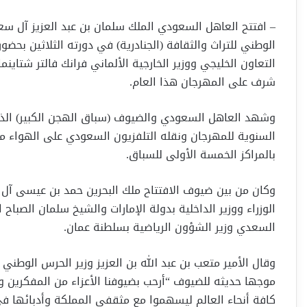
– افتتح العاهل السعودي الملك سلمان بن عبد العزيز آل سعو
الوطني للتراث والثقافة (الجنادرية) في دورته الثلاثين بحض
التعاون الخليجي ووزير الخارجية الألماني فرانك فالتر شتاين
شرف على المهرجان هذا العام.
وشهد العاهل السعودي والضيوف (سباق الهجن الكبير) الذي
السنوية للمهرجان ونقله التلفزيون السعودي على الهواء مبا
بالمراكز الخمسة الأولى للسباق.
وكان من بين ضيوف الافتتاح ملك البحرين حمد بن عيسى آل
الوزراء ووزير الداخلية بدولة الإمارات والشيخ سلمان الصباح
السعدي وزير الشؤون الرياضية بسلطنة عمان.
وقال الأمير متعب بن عبد الله بن العزيز وزير الحرس الوطني
موجها حديثه للضيوف “أرحب بضيوفنا الأعزاء من المفكرين و
كافة أنحاء العالم ليسهموا مع مثقفي المملكة وأدبائها في 