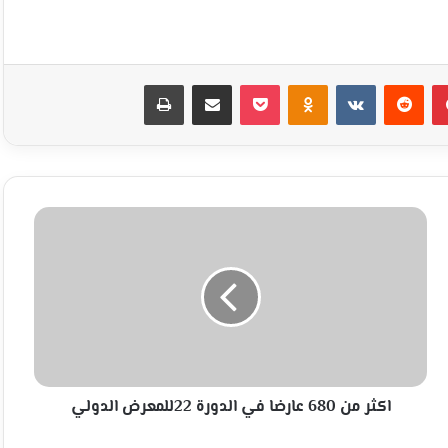
بينتيريست
Odnoklassniki
‫Pocket
مشاركة عبر البريد
طباعة
اكثر
من
680
عارضا
في
الدورة
22للمعرض
الدولي
اكثر من 680 عارضا في الدورة 22للمعرض الدولي