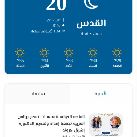
20
القدس
29º - 19º
91%
1.34 كيلومتر/ساعة
سماء صافية
35
34
33
30
29
℃
℃
℃
℃
℃
الجمعة
السبت
الأحد
الأثنين
الثلاثاء
الأخيرة
تعليقات
المنصة الدولية همسة نت تقدم برنامج
العربية تجمعنا إعداد وتقديم الدكتورة
إشرق كرونه
منذ 12 ساعة