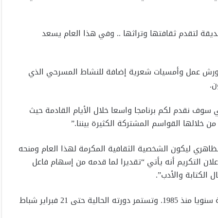
ة لتقدم ثقافتها وتراثها .. وفي هذا العام يسعد
وورش عمل وأمسيات شعرية إضافة للنشاط المسرحي الذي
ن.
ني سوف نقدم لكم برنامجا واسعا خلال الأيام القادمة حيث
خلالها القواسم المشتركة الكثيرة بيننا.”
الظاهري ليكون الشخصية الثقافية المكرمة لهذا العام ومنحه
علان التكريم أنه يأتي “تقديرا لما قدمه من إسهام فاعل
 الكتابة والأدب”.
والجنادرية مهرجان تراثي وثقافي تقيمه المملكة السعودية سنويا منذ 1985. وتستمر دورته الحالية حتى 21 فبراير شباط