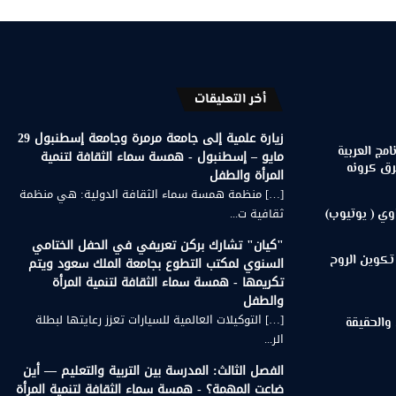
أخر التعليقات
زيارة علمية إلى جامعة مرمرة وجامعة إسطنبول 29
مج العربية
مايو – إسطنبول - همسة سماء الثقافة لتنمية
رق كرونه
المرأة والطفل
[…] منظمة همسة سماء الثقافة الدولية: هي منظمة
ثقافية ت...
وي ( يوتيوب)
"كيان" تشارك بركن تعريفي في الحفل الختامي
تكوين الروح
السنوي لمكتب التطوع بجامعة الملك سعود ويتم
تكريمها - همسة سماء الثقافة لتنمية المرأة
والطفل
[…] التوكيلات العالمية للسيارات تعزز رعايتها لبطلة
 والحقيقة
الر...
الفصل الثالث: المدرسة بين التربية والتعليم — أين
ضاعت المهمة؟ - همسة سماء الثقافة لتنمية المرأة