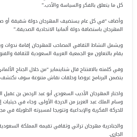
كل ما يتعلق بالفكر والسياسة والأدب.”
وأضاف “في كل عام يستضيف المهرجان دولة شقيقة أو صديق
المهرجان باستضافة دولة ألمانيا الاتحادية الصديقة.”
ويشمل النشاط الثقافي المصاحب للمهرجان إقامة ندوات 
يقام بالتعاون مع الجمعية العربية السعودية للثقافة والفنو
وفي كلمته بالافتتاح قال شتاينماير “من خلال الجناح الألما
يتضمن البرنامج عروضا وحلقات نقاش متنوعة سوف نكتشف من 
واختار المهرجان الأديب السعودي أبو عبد الرحمن بن عقيل 
وسام الملك عبد العزيز من الدرجة الأولى. وجاء في حيثيات إ
للحركة الفكرية والإبداعية وتتويجا لمسيرته الطويلة في مجال
الجاري.