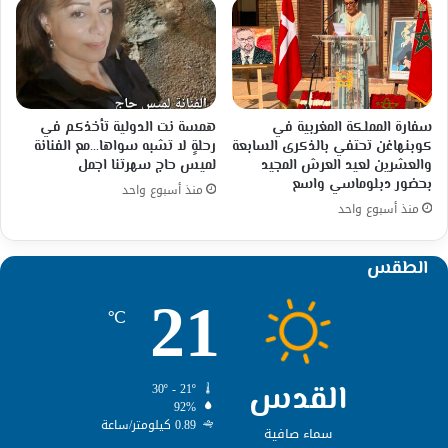
سفارة المملكة المغربية في
همسة نت الدولية تأخذكم في
كوبنهاغن تحتفي بالذكرى السابعة
رحلةٍ لا تشبه سواها…مع الفنانة
والعشرين لعيد العرش المجيد
لميس حاج سهرتنا اجمل
بحضور دبلوماسي واسع
منذ أسبوع واحد
منذ أسبوع واحد
الطقس
21
℃
القدس
30º - 21º
92%
0.89 كيلومتر/ساعة
سماء صافية