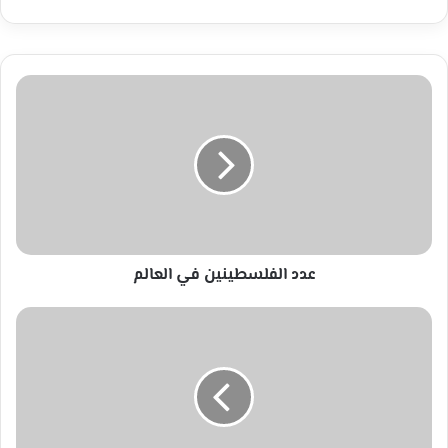
عدد
الفلسطينين
في
العالم
عدد الفلسطينين في العالم
نفي
حمساوي
للقاءمرتقب
لعباس
و
مشعل
في