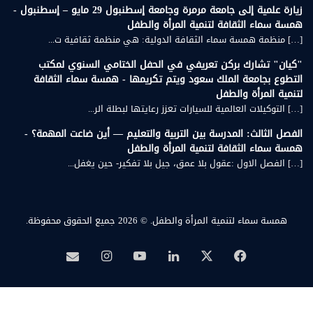
زيارة علمية إلى جامعة مرمرة وجامعة إسطنبول 29 مايو – إسطنبول -
همسة سماء الثقافة لتنمية المرأة والطفل
[…] منظمة همسة سماء الثقافة الدولية: هي منظمة ثقافية ت...
"كيان" تشارك بركن تعريفي في الحفل الختامي السنوي لمكتب
التطوع بجامعة الملك سعود ويتم تكريمها - همسة سماء الثقافة
لتنمية المرأة والطفل
[…] التوكيلات العالمية للسيارات تعزز رعايتها لبطلة الر...
الفصل الثالث: المدرسة بين التربية والتعليم — أين ضاعت المهمة؟ -
همسة سماء الثقافة لتنمية المرأة والطفل
[…] الفصل الاول :عقول بلا عمق، جيل بلا تفكير- حين يغفل...
همسة سماء لتنمية المرأة والطفل.
© 2026 جميع الحقوق محفوظة.
‫X
فيسبوك
لينكدإن
‫YouTube
انستقرام
بريد
همسة