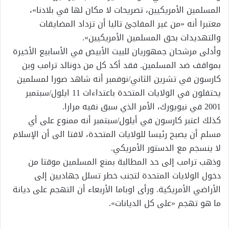
المسلمين الأمريكيين، تصريحات لا مكان لها في بلادنا»،
معتبرا أنه «من غير المفاجئ تاليا أن تزداد المضايقات
والتهديدات بحق المسلمين الأمريكيين».
وأدلى مرشحان جمهوريان للبيت الأبيض في الأسابيع الأخيرة
بمواقف ضد المسلمين. فقد أكد كل من دونالد ترامب وبن
كارسون في تشرين الثاني/نوفمبر أنه شاهد صورا لمسلمين
يحتفلون في الولايات المتحدة باعتداءات 11 ايلول/سبتمبر
2001 في نيويورك، الأمر الذي سبق نفيه مرارا.
كذلك اعتبر كارسون في أيلول/سبتمبر أنه ممنوع على أي
مسلم أن يصبح رئيسا للولايات المتحدة، لافتا الى أن الإسلام
لا ينسجم مع الدستور الأمريكي.
وذهب ترامب إلى حد المطالبة بمنع المسلمين موقتا من
دخول الولايات المتحدة لتجنب خطر تسلل جهاديين إلى
الأراضي الأمريكية. ورأى اوباما الأربعاء أن التهجم على ديانة
ما هو تهجم «على كل الديانات».