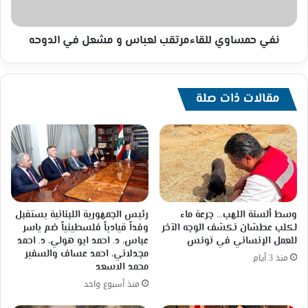
الدوحه
نفي حمساوي للقاءمرتقب لعباس و مشعل في الدوحه
مقالات ذات صلة
وسط ألسنة اللهب… جرعة ماء
رئيس الجمهورية اللبنانية يستقبل
لكلب عطشان تكشف الوجه الآخر
وفداً قيادياً فلسطينياً ضم ياسر
للعمل الإنساني في تونس
عباس، د. احمد ابو هولي، د. احمد
مجدلاني، احمد عساف والسفير
منذ 3 أيام
محمد الاسعد
منذ أسبوع واحد