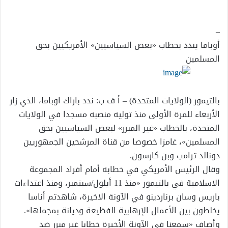
إلكترونيا
–
أوباما يندد بخطاب «بعض السياسيين» الأمريكيين بحق
المسلمين
بالتيمور (الولايات المتحدة) – أ ف ب: ندد باراك اوباما، الذي زار
الأربعاء للمرة الأولى منذ توليه منصبه مسجدا في الولايات
المتحدة، بالخطاب «غير المبرر» لبعض السياسيين بحق
المسلمين»، غامزا خصوصا من قناة المرشحين الجمهوريين
دونالد ترامب وبن كارسون.
وقال الرئيس الأمريكي في خطابه أمام أفراد المجموعة
الاسلامية في بالتيمور «منذ 11 أيلول/سبتمبر، ومنذ اعتداءات
باريس وسان برناردينو في الآونة الاخيرة، شاهدتم أناسا
يخلطون بين الأعمال الإرهابية الفظيعة وديانة بمجملها».
وأضاف «سمعنا في الآونة الأخيرة خطابا غير مبرر ضد