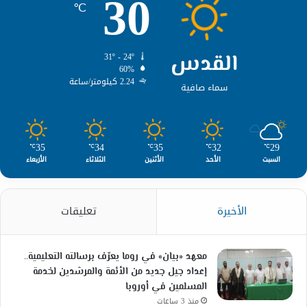
30
℃
القدس
31º - 24º
60%
2.24 كيلومتر/ساعة
سماء صافية
35
34
35
32
29
℃
℃
℃
℃
℃
السبت
الأحد
الأثنين
الثلاثاء
الأربعاء
الأخيرة
تعليقات
معهد «بيان» في روما يعرّف برسالته التعليمية..
إعداد جيل جديد من الأئمة والمرشدين لخدمة
المسلمين في أوروبا
منذ 3 ساعات