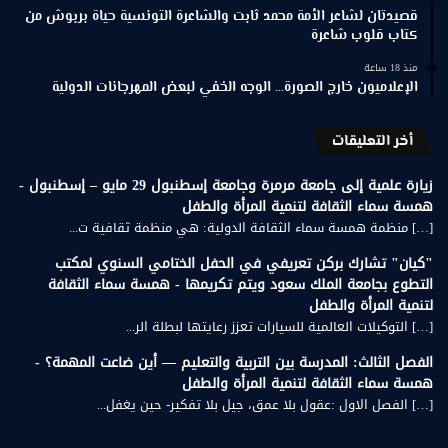
قصيدتان لشاعر الأمة محمد ثابت والشاعرة التونسية حياة بربوش من
كتاب قلوب شاعرة
منذ 18 ساعة
الإعلاميون خارج الصورة… الوجه الخفي لبعض المهرجانات الدولية
أخر التعليقات
زيارة علمية إلى جامعة مرمرة وجامعة إسطنبول 29 مايو – إسطنبول -
همسة سماء الثقافة لتنمية المرأة والطفل
[…] منظمة همسة سماء الثقافة الدولية: هي منظمة ثقافية ت...
"كيان" تشارك بركن تعريفي في الحفل الختامي السنوي لمكتب
التطوع بجامعة الملك سعود ويتم تكريمها - همسة سماء الثقافة
لتنمية المرأة والطفل
[…] التوكيلات العالمية للسيارات تعزز رعايتها لبطلة الر...
الفصل الثالث: المدرسة بين التربية والتعليم — أين ضاعت المهمة؟ -
همسة سماء الثقافة لتنمية المرأة والطفل
[…] الفصل الاول :عقول بلا عمق، جيل بلا تفكير- حين يغفل...