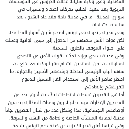
المهدية. وفي ولاية سليانة عطلت الدروس في المؤسسات
التربوية بعد تنفيذ الطلاب تحركات احتجاج ومسيرات في
شوارع المدينة. أما في مدينة باجة فقد عاد الهدوء بعد
سلسلة احتجاجات.
وفي مدينة جندوبة في تونس اقتحم شبان أسوار المحافظة
لكن قوات الأمن منعتهم من الدخول إلى مبنى الولاية وعملت
على احتواء الموقف بالطرق السلمية.
وفي مدينة سيدي بوزيد تمكنت قوات الأمن من التصدي
لمحاولة عدد من المحتجين اقتحام مقر الولاية بعد خلع عدد
منهم الباب الرئيسي لمدخله ورشقهم الأمنيين بالحجارة، ما
اضطر عناصر الأمن إلى استخدام الغاز المسيل للدموع
لتفريقهم وإبعادهم.
أما في القصرين فسجلت احتجاجات ليلاً حيث أحرق عدد من
المحتجين الإطارات فيما نظم آخرون وقفات للمطالبة بتحسين
أوضاعهم الاجتماعية، هذا وشكل عدد من شبان القصرين لجاناً
مدنية لحماية المنشآت الخاصة والعامة من النهب والسرقة.
وفي فرنسا أعلن قصر الاليزيه عن خطة دعم لتونس بقيمة