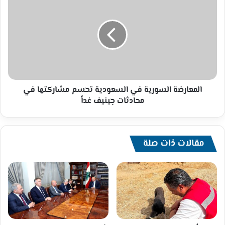
السورية
في
السعودية
تحسم
مشاركتها
في
محادثات
جينيف
غداً
المعارضة السورية في السعودية تحسم مشاركتها في
محادثات جينيف غداً
مقالات ذات صلة