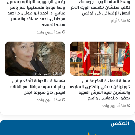
وسط ألسنة اللهب… جرعة ماء
رئيس الجمهورية اللبنانية يستقبل
لكلب عطشان تكشف الوجه الآخر
وفداً قيادياً فلسطينياً ضم ياسر
للعمل الإنساني في تونس
عباس، د. احمد ابو هولي، د. احمد
مجدلاني، احمد عساف والسفير
منذ 3 أيام
محمد الاسعد
منذ أسبوع واحد
سفارة المملكة المغربية في
همسة نت الدولية تأخذكم في
كوبنهاغن تحتفي بالذكرى السابعة
رحلةٍ لا تشبه سواها…مع الفنانة
والعشرين لعيد العرش المجيد
لميس حاج سهرتنا اجمل
بحضور دبلوماسي واسع
منذ أسبوع واحد
منذ أسبوع واحد
الطقس