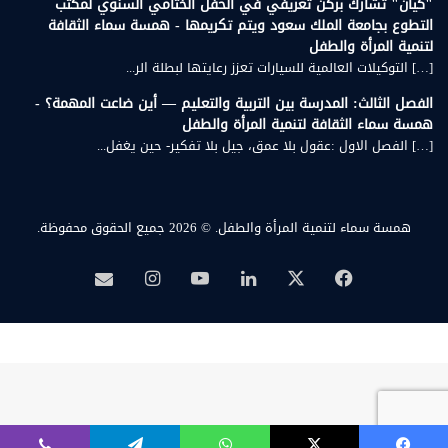
"كيان" تشارك بركن تعريفي في الحفل الختامي السنوي لمكتب
التطوع بجامعة الملك سعود ويتم تكريمها - همسة سماء الثقافة
لتنمية المرأة والطفل
[…] التوكيلات العالمية للسيارات تعزز رعايتها لبطلة الر...
الفصل الثالث: المدرسة بين التربية والتعليم — أين ضاعت المهمة؟ -
همسة سماء الثقافة لتنمية المرأة والطفل
[…] الفصل الاول :عقول بلا عمق، جيل بلا تفكير- حين يغفل...
همسة سماء لتنمية المرأة والطفل.
© 2026 جميع الحقوق محفوظة.
‫X
فيسبوك
لينكدإن
‫YouTube
انستقرام
بريد
همسة