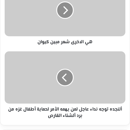
مبين
كيوان
هي الاخرى شعر مبين كيوان
ألنجده
توجه
نداء
عاجل
لمن
يهمه
الأمر
لحماية
أطفال
غزه
ألنجده توجه نداء عاجل لمن يهمه الأمر لحماية أطفال غزه من
من
برد ألشتاء القارص
برد
ألشتاء