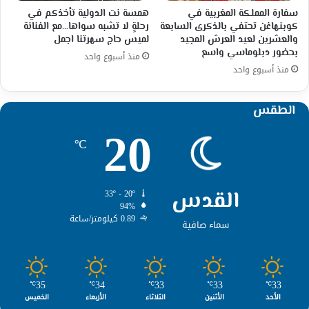
سفارة المملكة المغربية في
همسة نت الدولية تأخذكم في
كوبنهاغن تحتفي بالذكرى السابعة
رحلةٍ لا تشبه سواها…مع الفنانة
والعشرين لعيد العرش المجيد
لميس حاج سهرتنا اجمل
بحضور دبلوماسي واسع
منذ أسبوع واحد
منذ أسبوع واحد
الطقس
20
℃
القدس
33º - 20º
94%
0.89 كيلومتر/ساعة
سماء صافية
35
34
33
33
33
℃
℃
℃
℃
℃
الأحد
الأثنين
الثلاثاء
الأربعاء
الخميس