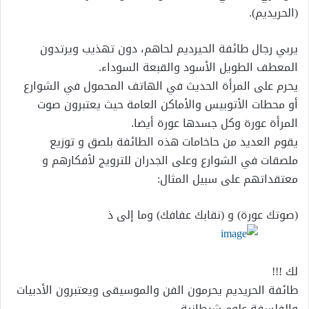
(الحريديم).
يربي رجال طائفة الحيرديم لحاهم، دون تهذيب ويرتدون
المعطف الطويل الأسود والقبعة السوداء.
يحرم على المرأة الحديث في الهاتف المحمول في الشوارع
أو محطات الأتوبيس والأماكن العامة حيث يعتبرون صوت
المرأة عورة وكل جسدها عورة أيضا.
يقوم العديد من حاخامات هذه الطائفة بلصق و توزيع
ملصقات في الشوارع وعلى الجدران للترويج لأفكارهم و
معتقداتهم على سبيل المثال:
(صوتك عورة) و (نقابك عفافك) وما إلى ذ
لك !!!
طائفة الحريديم يحرمون الفن والموسيقى ويعتبرون الأدبيات
والفلسفة علوم شيطانية.