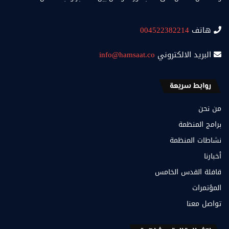
هاتف
004522382214
البريد الالكتروني
info@hamsaat.co
روابط سريعة
من نحن
برامج المنظمة
نشاطات المنظمة
أخبارنا
قافلة القدس الخامس
المؤتمرات
تواصل معنا