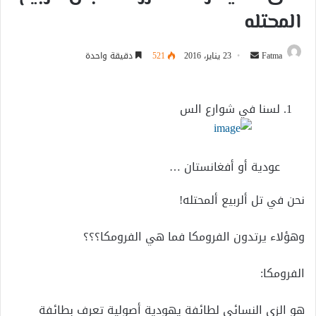
المحتله
أرسل
Fatma
23 يناير، 2016
521
دقيقة واحدة
بريدا
إلكترونيا
لسنا في شوارع الس
عودية أو أفغانستان …
نحن في تل ألربيع ألمحتله!
وهؤﻻء يرتدون الفرومكا فما هي الفرومكا؟؟؟
الفرومكا:
هو الزي النسائي لطائفة يهودية أصولية تعرف بطائفة