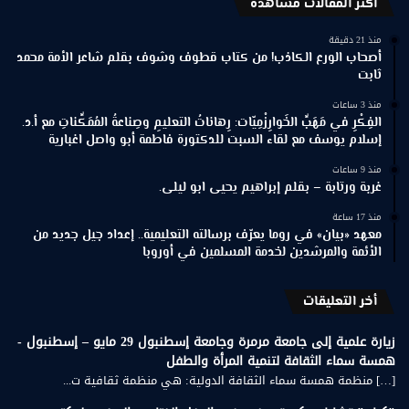
اكثر المقالات مشاهدة
منذ 21 دقيقة
أصحاب الورع الكاذب! من كتاب قطوف وشوف بقلم شاعر الأمة محمد
ثابت
منذ 3 ساعات
الفِكْرِ في مَهَبِّ الخَوارِزْمِيّات: رِهاناتُ التعليمِ وصِناعةُ المُمَكِّناتِ مع أ.د.
إسلام يوسف مع لقاء السبت للدكتورة فاطمة أبو واصل اغبارية
منذ 9 ساعات
غربة ورتابة – بقلم إبراهيم يحيى ابو ليلى.
منذ 17 ساعة
معهد «بيان» في روما يعرّف برسالته التعليمية.. إعداد جيل جديد من
الأئمة والمرشدين لخدمة المسلمين في أوروبا
أخر التعليقات
زيارة علمية إلى جامعة مرمرة وجامعة إسطنبول 29 مايو – إسطنبول -
همسة سماء الثقافة لتنمية المرأة والطفل
[…] منظمة همسة سماء الثقافة الدولية: هي منظمة ثقافية ت...