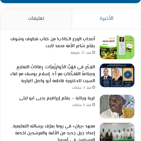
الأخيرة
تعليقات
أصحاب الورع الكاذب! من كتاب قطوف وشوف
بقلم شاعر الأمة محمد ثابت
منذ 21 دقيقة
الفِكْرِ في مَهَبِّ الخَوارِزْمِيّات: رِهاناتُ التعليمِ
وصِناعةُ المُمَكِّناتِ مع أ.د. إسلام يوسف مع لقاء
السبت للدكتورة فاطمة أبو واصل اغبارية
منذ 3 ساعات
غربة ورتابة – بقلم إبراهيم يحيى ابو ليلى.
منذ 9 ساعات
معهد «بيان» في روما يعرّف برسالته التعليمية..
إعداد جيل جديد من الأئمة والمرشدين لخدمة
المسلمين في أوروبا