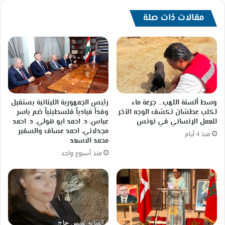
القارص
مقالات ذات صلة
وسط ألسنة اللهب… جرعة ماء
رئيس الجمهورية اللبنانية يستقبل
لكلب عطشان تكشف الوجه الآخر
وفداً قيادياً فلسطينياً ضم ياسر
للعمل الإنساني في تونس
عباس، د. احمد ابو هولي، د. احمد
مجدلاني، احمد عساف والسفير
منذ 4 أيام
محمد الاسعد
منذ أسبوع واحد