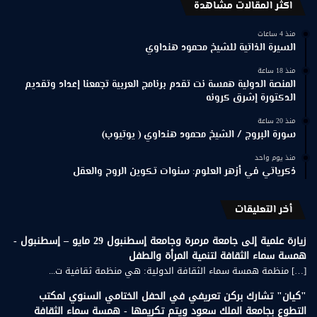
اكثر المقالات مشاهدة
منذ 4 ساعات
السيرة الذاتية للشيخ محمود هنداوي
منذ 18 ساعة
المنصة الدولية همسة نت تقدم برنامج العربية تجمعنا إعداد وتقديم
الدكتورة إشرق كرونه
منذ 20 ساعة
سورة البروج / الشيخ محمود هنداوي ( يوتيوب)
منذ يوم واحد
ذكرياتي في أزهر العلوم: سنوات تكوين الروح والعقل
أخر التعليقات
زيارة علمية إلى جامعة مرمرة وجامعة إسطنبول 29 مايو – إسطنبول -
همسة سماء الثقافة لتنمية المرأة والطفل
[…] منظمة همسة سماء الثقافة الدولية: هي منظمة ثقافية ت...
"كيان" تشارك بركن تعريفي في الحفل الختامي السنوي لمكتب
التطوع بجامعة الملك سعود ويتم تكريمها - همسة سماء الثقافة