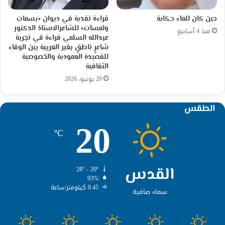
حين كان للماء حكاية
قراءة نقدية في ديوان «بسمات
ولمسات» للشاعرالاستاذ الدكتور
منذ 4 أسابيع
عبدالله السلمي قراءة في تجربة
شاعرٍ ناطقٍ بغير العربية بين الوفاء
للقصيدة العمودية والخصوصية
الثقافية
29 يونيو، 2026
الطقس
20
℃
القدس
28º - 20º
93%
0.45 كيلومتر/ساعة
سماء صافية