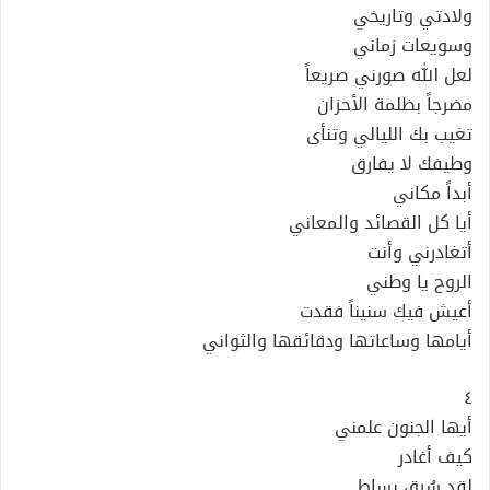
ولادتي وتاريخي
وسويعات زماني
لعل الله صورني صريعاً
مضرجاً بظلمة الأحزان
تغيب بك الليالي وتنأى
وطيفك لا يفارق
أبداً مكاني
أيا كل القصائد والمعاني
أتغادرني وأنت
الروح يا وطني
أعيش فيك سنيناً فقدت
أيامها وساعاتها ودقائقها والثواني
٤
أيها الجنون علمني
كيف أغادر
لقد سُرق بساط