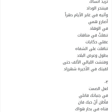
تريد أنساك
فينتحر الوداد
وآتيه في غابر الأيام دهراً
أصارع همي
في الوهاد
تنقلتْ في متاهات
عقلي حكايات
تناقلت على الشفاه
بطول وعرض البلاد
وفتشت الليالي الألف حتى
لقيتك في الأخيرة شهرزاد
٣-
لعل الصمت
في جنباتك قاتلي
فأظن أنّ حبك فان
فتاه في بحار هواك