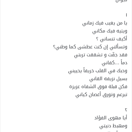
١
يا من يغيب فيك زماني
ويتيه فيك مكاني
أكيف تنساني ؟
وتسألني إن كنت عطشى كما وطني؟
فقد جفّت و تشققت تربتي
دماً …كفاني
وحبك في القلب خريفاً يحييني
بسيل نزيفه القاني
فكن قبلة فوق الشفاه عزيزة
تبرعم وتورق أغصان كياني
٢
أيا مهوى الفؤاد
ومهبط دنيتي