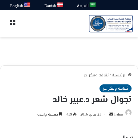
العربية
Danish
English
القائ
الرئيسية
/
ثقافه وفكر حر
ثقافه وفكر حر
تجوال شعر د.عبير خالد
أرسل
Fatma
21 يناير، 2016
439
دقيقة واحدة
بريدا
إلكترونيا
تجوال