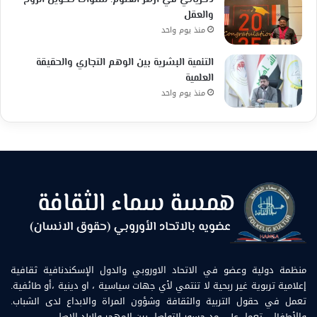
والعقل
منذ يوم واحد
التنمية البشرية بين الوهم التجاري والحقيقة
العلمية
منذ يوم واحد
منظمة دولية وعضو في الاتحاد الاوروبي والدول الإسكندنافية ثقافية
إعلامية تربوية غير ربحية لا تنتمي لأي جهات سياسية ، او دينية ،أو طائفية.
تعمل في حقول التربية والثقافة وشؤون المراة والابداع لدى الشباب.
والأطفال . تعمل على مد جسور التواصل بين المهجر والبلد الاصل.