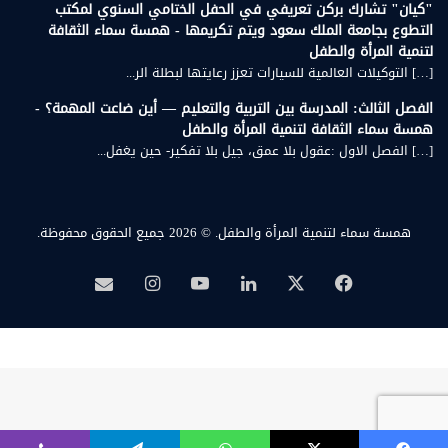
"كيان" تشارك بركن تعريفي في الحفل الختامي السنوي لمكتب
التطوع بجامعة الملك سعود ويتم تكريمها - همسة سماء الثقافة
لتنمية المرأة والطفل
[…] التوكيلات العالمية للسيارات تعزز رعايتها لبطلة الر...
الفصل الثالث: المدرسة بين التربية والتعليم — أين ضاعت المهمة؟ -
همسة سماء الثقافة لتنمية المرأة والطفل
[…] الفصل الاول :عقول بلا عمق، جيل بلا تفكير- حين يغفل...
همسة سماء لتنمية المرأة والطفل.
© 2026 جميع الحقوق محفوظة.
‫X
فيسبوك
لينكدإن
‫YouTube
انستقرام
بريد
همسة