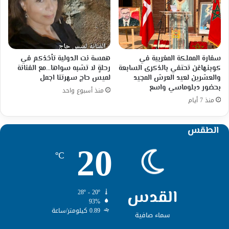
سفارة المملكة المغربية في
همسة نت الدولية تأخذكم في
كوبنهاغن تحتفي بالذكرى السابعة
رحلةٍ لا تشبه سواها…مع الفنانة
والعشرين لعيد العرش المجيد
لميس حاج سهرتنا اجمل
بحضور دبلوماسي واسع
منذ أسبوع واحد
منذ 7 أيام
الطقس
20
℃
القدس
28º - 20º
93%
0.89 كيلومتر/ساعة
سماء صافية