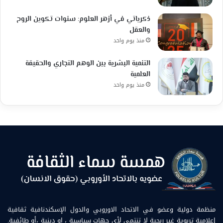
ذكرياتي في أزهر العلوم: سنوات تكوين الروح
والعقل
منذ يوم واحد
التنمية البشرية بين الوهم التجاري والحقيقة
العلمية
منذ يوم واحد
منظمة دولية وعضو في الاتحاد الاوروبي والدول الإسكندنافية ثقافية
إعلامية تربوية غير ربحية لا تنتمي لأي جهات سياسية ، او دينية ،أو طائفية.