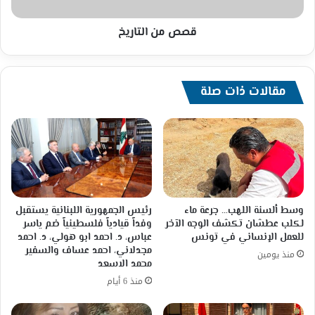
قصص من التاريخ
مقالات ذات صلة
وسط ألسنة اللهب… جرعة ماء
رئيس الجمهورية اللبنانية يستقبل
لكلب عطشان تكشف الوجه الآخر
وفداً قيادياً فلسطينياً ضم ياسر
للعمل الإنساني في تونس
عباس، د. احمد ابو هولي، د. احمد
مجدلاني، احمد عساف والسفير
منذ يومين
محمد الاسعد
منذ 6 أيام