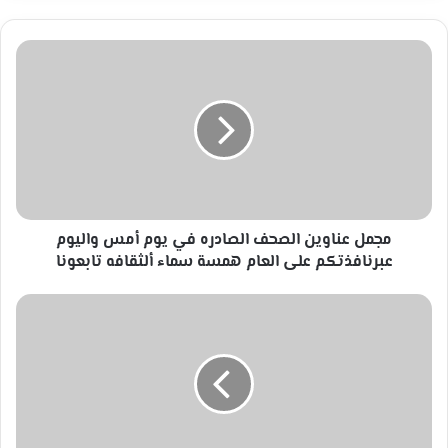
مجمل
عناوين
الصحف
الصادره
في
يوم
أمس
واليوم
عبرنافذتكم
على
مجمل عناوين الصحف الصادره في يوم أمس واليوم
العام
عبرنافذتكم على العام همسة سماء ألثقافه تابعونا
همسة
سماء
قصص
ألثقافه
من
تابعونا
التاريخ