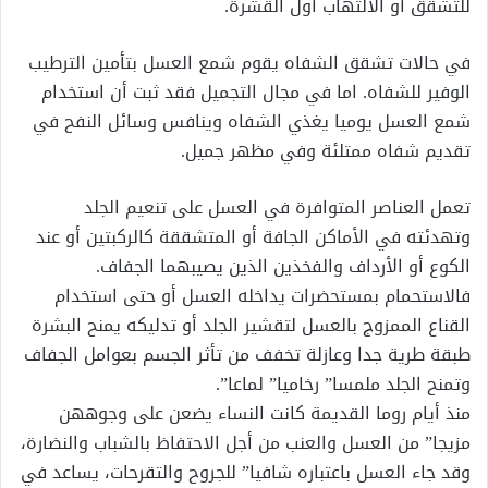
للتشقق أو الالتهاب أول القشرة.
في حالات تشقق الشفاه يقوم شمع العسل بتأمين الترطيب
الوفير للشفاه. اما في مجال التجميل فقد ثبت أن استخدام
شمع العسل يوميا يغذي الشفاه وينافس وسائل النفح في
تقديم شفاه ممتلئة وفي مظهر جميل.
تعمل العناصر المتوافرة في العسل على تنعيم الجلد
وتهدئته في الأماكن الجافة أو المتشققة كالركبتين أو عند
الكوع أو الأرداف والفخذين الذين يصيبهما الجفاف.
فالاستحمام بمستحضرات يداخله العسل أو حتى استخدام
القناع الممزوج بالعسل لتقشير الجلد أو تدليكه يمنح البشرة
طبقة طرية جدا وعازلة تخفف من تأثر الجسم بعوامل الجفاف
وتمنح الجلد ملمسا” رخاميا” لماعا”.
منذ أيام روما القديمة كانت النساء يضعن على وجوههن
مزيجا” من العسل والعنب من أجل الاحتفاظ بالشباب والنضارة،
وقد جاء العسل باعتباره شافيا” للجروح والتقرحات، يساعد في