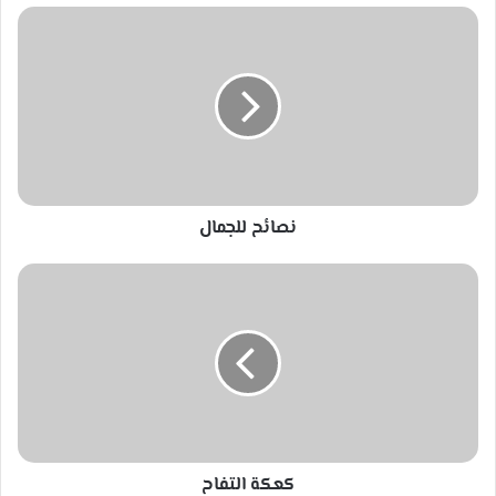
نصائح
للجمال
نصائح للجمال
كعكة
التفاح
كعكة التفاح