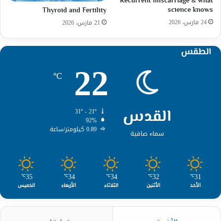
Recurrent miscarriage & what
science knows
Thyroid and Fertility
24 مارس، 2026
21 مارس، 2026
الطقس
22
℃
القدس
31º - 21º
92%
0.89 كيلومتر/ساعة
سماء صافية
35
34
34
32
31
℃
℃
℃
℃
℃
الأحد
الأثنين
الثلاثاء
الأربعاء
الخميس