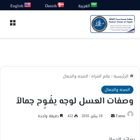
العربية
Danish
English
القائ
الرئيسية
/
عالم المراة
/
الصحه والجمال
الصحه والجمال
وصفات العسل لوجه يفُـوٍح جمالاً
أرسل
Fatma
18 يناير، 2016
432
دقيقة واحدة
بريدا
إلكترونيا
نصائح الجمال