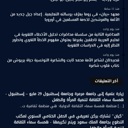
منذ 11 ساعة
معهد «بيان» في روما يعرّف برسالته التعليمية.. إعداد جيل جديد من
الأئمة والمرشدين لخدمة المسلمين في أوروبا
منذ يوم واحد
المحاضرة الثانية من سلسلة محاضرات تحليل الأخطاء اللغوية في
تعليم العربية ناطقين بغيرها بعنوان مفهوم الخطأ اللغوي وتطور
النظر إليه في الدراسات اللغوية
منذ يوم واحد
قصيدتان لشاعر الأمة محمد ثابت والشاعرة التونسية حياة بربوش من
كتاب قلوب شاعرة
أخر التعليقات
زيارة علمية إلى جامعة مرمرة وجامعة إسطنبول 29 مايو – إسطنبول -
همسة سماء الثقافة لتنمية المرأة والطفل
[…] منظمة همسة سماء الثقافة الدولية: هي منظمة ثقافية ت...
"كيان" تشارك بركن تعريفي في الحفل الختامي السنوي لمكتب
التطوع بجامعة الملك سعود ويتم تكريمها - همسة سماء الثقافة