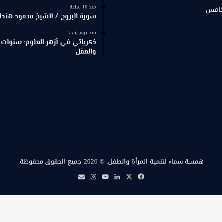
منذ 16 ساعة
خامس
سورة البروج / الشيخ محمود هندا
منذ يوم واحد
ذكرياتي في أزهر العلوم: سنوات 
والعقل
همسة سماء لتنمية المرأة والطفل.
© 2026 جميع الحقوق محفوظة.
‫X
فيسبوك
لينكدإن
‫YouTube
انستقرام
بريد
همسة