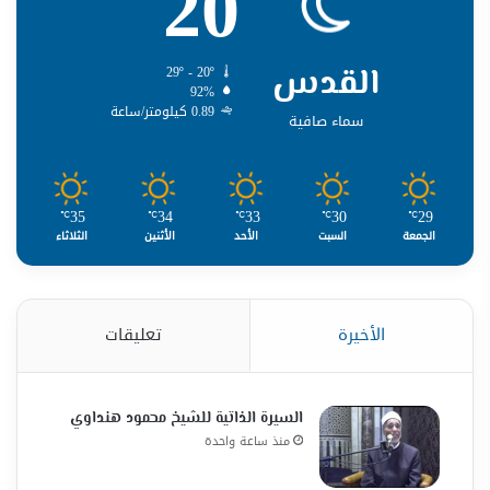
20
القدس
29º - 20º
92%
0.89 كيلومتر/ساعة
سماء صافية
35
34
33
30
29
℃
℃
℃
℃
℃
الجمعة
السبت
الأحد
الأثنين
الثلاثاء
الأخيرة
تعليقات
السيرة الذاتية للشيخ محمود هنداوي
منذ ساعة واحدة