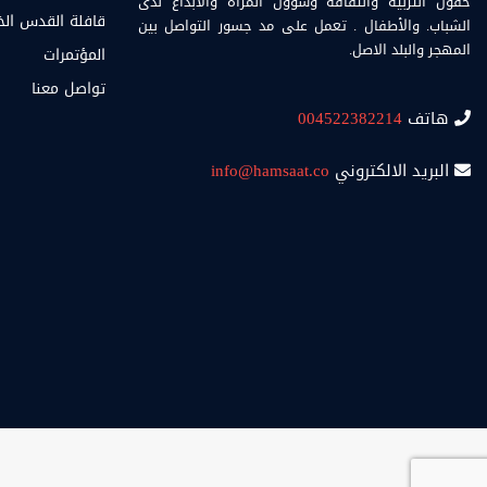
حقول التربية والثقافة وشؤون المراة والابداع لدى
قافلة القدس ال
الشباب. والأطفال . تعمل على مد جسور التواصل بين
المهجر والبلد الاصل.
المؤتمرات
تواصل معنا
هاتف
004522382214
البريد الالكتروني
info@hamsaat.co