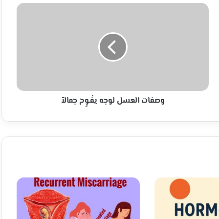
وصفات
العسل
لوجه
يفُـوٍح
جمالاً
وصفات العسل لوجه يفُـوٍح جمالاً