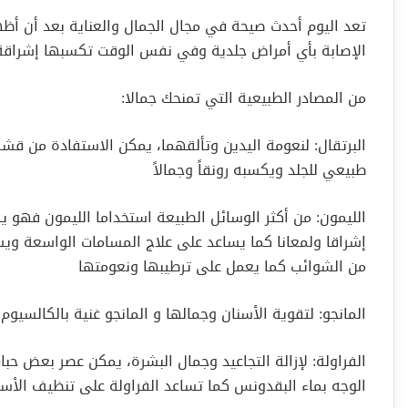
تعد اليوم أحدث صيحة في مجال الجمال والعناية بعد أن أظه
الإصابة بأي أمراض جلدية وفي نفس الوقت تكسبها إشراقة 
من المصادر الطبيعية التي تمنحك جمالا:
البرتقال: لنعومة اليدين وتألقهما، يمكن الاستفادة من قش
طبيعي للجلد ويكسبه رونقاً وجمالاً
الليمون: من أكثر الوسائل الطبيعة استخداما الليمون فهو 
إشراقا ولمعانا كما يساعد على علاج المسامات الواسعة وي
من الشوائب كما يعمل على ترطيبها ونعومتها
المانجو: لتقوية الأسنان وجمالها و المانجو غنية بالكالسيوم
الفراولة: لإزالة التجاعيد وجمال البشرة، يمكن عصر بعض حب
الوجه بماء البقدونس كما تساعد الفراولة على تنظيف الأسنان