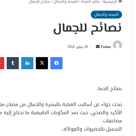
الرئيسية
/
عالم المراة
/
الصحه والجمال
/
نصائح للجمال
الصحه والجمال
نصائح للجمال
أرسل
Fatma
18 يناير، 2016
بريدا
فيسبوك
‫X
لينكدإن
إلكترونيا
نصائح الجما
،
تبحث حواء عن أساليب العناية بالبشرة والجمال من مصادر مخ
الأكيد والصحي، حيث تمد المكونات الطبيعية ما نحتاج إليه
مضاعفات.
التجميل بالخضروات والفواكه..