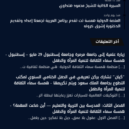
منذ 12 ساعة
السيرة الذاتية للشيخ محمود هنداوي
منذ يوم واحد
المنصة الدولية همسة نت تقدم برنامج العربية تجمعنا إعداد وتقديم
الدكتورة إشرق كرونه
أخر التعليقات
زيارة علمية إلى جامعة مرمرة وجامعة إسطنبول 29 مايو – إسطنبول -
همسة سماء الثقافة لتنمية المرأة والطفل
[…] منظمة همسة سماء الثقافة الدولية: هي منظمة ثقافية ت...
"كيان" تشارك بركن تعريفي في الحفل الختامي السنوي لمكتب
التطوع بجامعة الملك سعود ويتم تكريمها - همسة سماء الثقافة
لتنمية المرأة والطفل
[…] التوكيلات العالمية للسيارات تعزز رعايتها لبطلة الر...
الفصل الثالث: المدرسة بين التربية والتعليم — أين ضاعت المهمة؟ -
همسة سماء الثقافة لتنمية المرأة والطفل
[…] الفصل الاول :عقول بلا عمق، جيل بلا تفكير- حين يغفل...