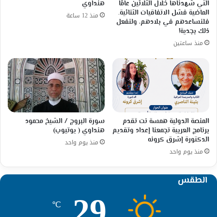
التي شهدناها خلال الثلاثين عامًا
هنداوي
الماضية فشل الاتفاقيات الثنائية.
منذ 12 ساعة
فلنساعدهم في بلادهم، ولنفعل
ذلك بجدية!
منذ ساعتين
المنصة الدولية همسة نت تقدم
سورة البروج / الشيخ محمود
برنامج العربية تجمعنا إعداد وتقديم
هنداوي ( يوتيوب)
الدكتورة إشرق كرونه
منذ يوم واحد
منذ يوم واحد
الطقس
29
℃