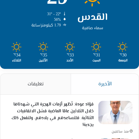
القدس
31º - 22º
56%
1.79 كيلومتر/ساعة
سماء صافية
34
35
33
31
30
℃
℃
℃
℃
℃
الجمعة
السبت
الأحد
الأثنين
الثلاثاء
الأخيرة
تعليقات
فؤاد عودة: تُظهر أزمات الهجرة التي شهدناها
خلال الثلاثين عامًا الماضية فشل الاتفاقيات
الثنائية. فلنساعدهم في بلادهم، ولنفعل ذلك
بجدية!
منذ ساعتين