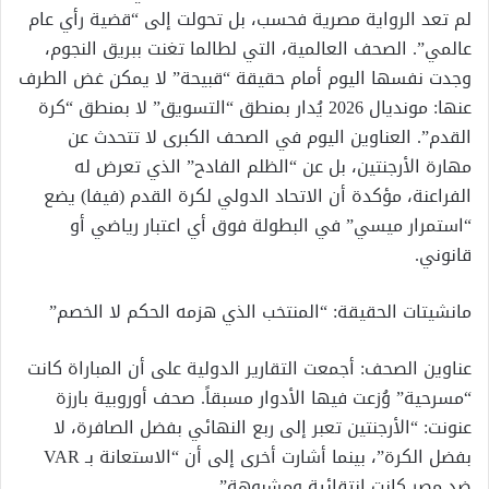
لم تعد الرواية مصرية فحسب، بل تحولت إلى “قضية رأي عام
عالمي”. الصحف العالمية، التي لطالما تغنت ببريق النجوم،
وجدت نفسها اليوم أمام حقيقة “قبيحة” لا يمكن غض الطرف
عنها: مونديال 2026 يُدار بمنطق “التسويق” لا بمنطق “كرة
القدم”. العناوين اليوم في الصحف الكبرى لا تتحدث عن
مهارة الأرجنتين، بل عن “الظلم الفادح” الذي تعرض له
الفراعنة، مؤكدة أن الاتحاد الدولي لكرة القدم (فيفا) يضع
“استمرار ميسي” في البطولة فوق أي اعتبار رياضي أو
قانوني.
مانشيتات الحقيقة: “المنتخب الذي هزمه الحكم لا الخصم”
عناوين الصحف: أجمعت التقارير الدولية على أن المباراة كانت
“مسرحية” وُزعت فيها الأدوار مسبقاً. صحف أوروبية بارزة
عنونت: “الأرجنتين تعبر إلى ربع النهائي بفضل الصافرة، لا
بفضل الكرة”، بينما أشارت أخرى إلى أن “الاستعانة بـ VAR
ضد مصر كانت انتقائية ومشبوهة”.