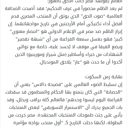
العالم يقولها: مصر كانت الأحق بالعبور:
لم يعد الظلم محصوراً في غرف التحكيم؛ فقد أصبحت الصحافة
العالمية “صوت الحق” الذي يوثق أن المنتخب المصري قدم
أفضل أداء تكتيكي أمام الأرجنتين في تاريخ مواجهاتهما. إن
إبراز الظلم ضد مصر في الإعلام الدولي هو “انتصار معنوي”
كبير؛ فهو يغسل سمعة الفراعنة من أي “شبهة تقصير”
ويضع الفيفا في موقف لا يُحسد عليه، خاصة مع توالي
الشهادات من خبراء وأساطير (مثل شيرار ومورينيو) الذين
أكدوا أن ما حدث هو “عار” يلاحق المونديال.
نهاية زمن السكوت:
إن تسليط الضوء العالمي على “فضيحة دالاس” يعني أن
“الحصانة” التي كان يتمتع بها الحكام والمنظمون قد سقطت.
الفراعنة اليوم ليسوا وحدهم؛ فالعالم كله يراقب ويحلل، وقد
بات الجميع يدرك أن “الاستمرار التسويقي” لبعض المنتخبات
يأتي على جثث طموحات المنتخبات المجتهدة. مصر خرجت من
البطولة، لكنها دخلت التاريخ كـ “أول منتخب يواجه مؤامرة