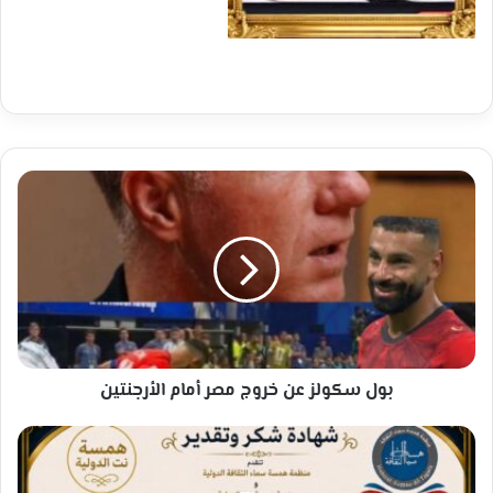
بول
سكولز
عن
خروج
مصر
أمام
الأرجنتين
بول سكولز عن خروج مصر أمام الأرجنتين
الخليج...
مدارات
نجاح