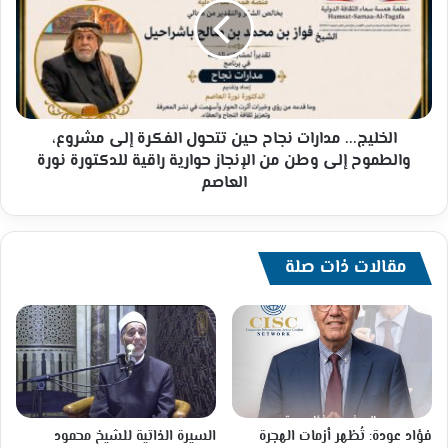
حين
تتحول
الفكرة
إلى
مشروع،
والطموح
إلى
الخليج... مدارات نجاح حين تتحول الفكرة إلى مشروع،
وطن
والطموح إلى وطن من الإنجاز حوارية راقية للدكتورة نورة
من
العاصم
الإنجاز
حوارية
راقية
للدكتورة
مقالات ذات صلة
نورة
العاصم
فؤاد عودة: تُظهر أزمات الهجرة
السيرة الذاتية للشيخ محمود