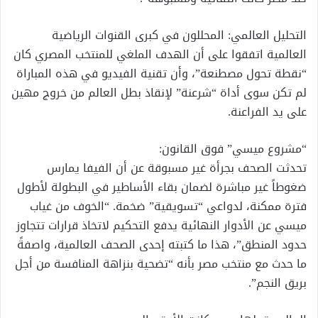
التحليل العالمي: المحللون في كبرى القنوات الرياضية
العالمية اتفقوا على أن الهدف الملغي للمنتخب المصري كان
“نقطة تحول مصطنعة”، وأن تقنية الفيديو في هذه المباراة
لم تكن سوى أداة “شرعنة” لإنقاذ بطل العالم من خروج مهين
على يد الفراعنة.
“مشروع ميسي” فوق القانون:
تحدثت الصحف بجرأة غير مسبوقة عن أن الفيفا يمارس
ضغوطاً غير مباشرة لضمان بقاء الأساطير في البطولة لأطول
فترة ممكنة، لدواعي “تسويقية” ضخمة. “الخوف من غياب
ميسي عن الأدوار النهائية يدفع التحكيم لاتخاذ قرارات تتجاوز
حدود المنطق”، هذا ما كتبته إحدى الصحف العالمية، واصفةً
ما حدث مع منتخب مصر بأنه “تضحية بنزاهة المنافسة من أجل
بريق النجم”.