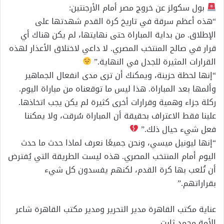
بول سكولز عن خروج مصر أمام الأرجنتين:
“هذه أعظم سرقة في تاريخ كرة القدم شهدتها على
الإطلاق. من بداية المباراة حتى نهايتها، لم يكن هناك أي
قرار في صالح المنتخب المصري. لا داعي لاختلاق الأعذار لهذه
القرارات المثيرة للجدل في النهاية.”
“إنها لحظة حزينة، ويمكنك أن ترى مدى انفعال الجماهير
وألمها بعد المباراة. هذا ليس ما توقعناه من مباراة اليوم.
ركلة جزاء وهمية وقرارات أخرى كثيرة لم يكن يجب اتخاذها.
علينا فقط الاعتراف بحقيقة أن المباراة سُرقت، ولا يمكننا
فعل شيء حيال ذلك.”
“إنها ليونيل ميسي، ونحن جميعًا نعرف لماذا حدث ما حدث
اليوم أمام المنتخب المصري. هذه ليست الطريقة التي يُفترض
أن تُلعب بها كرة القدم، لكنهم يفسدون كل شيء
بقراراتهم.”
عناية مكتب القاهرة مدير التحرير ومدير مكتب القاهرة شاعر
الأمة محمد ثابت