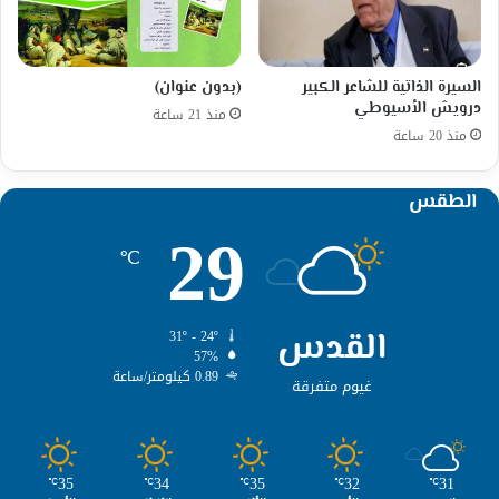
السيرة الذاتية للشاعر الكبير
(بدون عنوان)
درويش الأسيوطي
منذ 21 ساعة
منذ 20 ساعة
الطقس
29
℃
القدس
31º - 24º
57%
0.89 كيلومتر/ساعة
غيوم متفرقة
35
34
35
32
31
℃
℃
℃
℃
℃