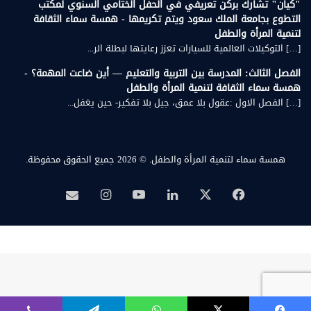
"كيان" تشارك بركن تعريفي في الحفل الختامي السنوي لمكتب
التطوع بجامعة الملك سعود ويتم تكريمها - همسة سماء الثقافة
لتنمية المرأة والطفل
[…] التوكيلات العالمية للسيارات تعزز رعايتها لبطلة الر...
الفصل الثالث: المدرسة بين التربية والتعليم — أين ضاعت المهمة؟ -
همسة سماء الثقافة لتنمية المرأة والطفل
[…] الفصل الاول :عقول بلا عمق، جيل بلا تفكير- حين يغفل...
همسة سماء لتنمية المرأة والطفل.
© 2026 جميع الحقوق محفوظة.
‫X
فيسبوك
لينكدإن
‫YouTube
انستقرام
بريد
همسة