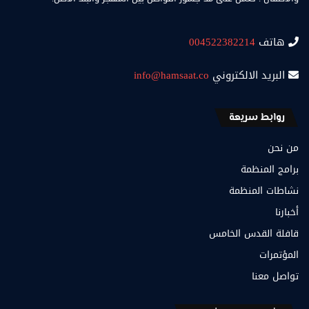
هاتف
004522382214
البريد الالكتروني
info@hamsaat.co
روابط سريعة
من نحن
برامج المنظمة
نشاطات المنظمة
أخبارنا
قافلة القدس الخامس
المؤتمرات
تواصل معنا