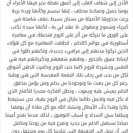
الأذن إلى شغاف القلب إلى أعمق نقطة نخبر فيها الأعزاء أن
يومنا جميل وصباحنا مختلف ، إنها تبتسم وكأنها وردة برية
زرعت بجذورها الأصيلة من بستان بسيط ،تقف شامخة في
كبرياء وشموخ وعنفوان ،لا عهد لي به ، لكنها سيدة تكتب
على الورق ما تتركه من أثر على الروح فتحملك في مغامرة
أسطورية في عوالم كالحلم ، انطلقت المغامرة مع كل هؤلاء
الذين تركوا مدنهم إلى مرافيء جديدة، ولكنهم ظلوا في
ارتباط عميق بالجذور ، وطنهم شغفهم وذكرياتهم فيه هي
النفس وحشرجة للروح كلما حنت الروح وخامرت الذهن أشواق
لكل من نحب في رحاب تلك البقعة المقدسة التي هي وطننا
،رغم كل من يعبث بنا وبوجودنا من يحلم ومن يؤمن بتحقق
الحلم يعيش عليه ويموت ، وتظل الفكرة مصدرا للكفاح الذي
لا نكل فيه ولانمل طالما مازال في الروح بقية، نحن نستيقظ
باكرا وهذا دأب الأبطال وننشاد الله مع كل صلاة أن يوفقنا
ويبلغنا سبل السداد و أسباب التوفيق ، لذلك عندما نفتح أعيننا
صباحا نستقبل الحلم من جديد ونفرغ فيه من روحنا ونناضل
إلى أن نصل إلى الحقيقة التي تنادينا كل يوم ونحتفل دون