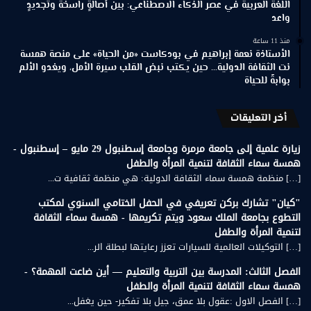
اللغة العربية في عصر الذكاء الاصطناعي: بين أصالةٍ راسخة وتجديدٍ
واعد
منذ 11 ساعة
الأستاذة نعمة إبراهيم في بودكاست «من الحياة» على منصة همسة
نت الثقافة الدولية… حين يكتب نبض القلب سيرة الأمل، ويغدو الألم
بوابةً للحياة
أخر التعليقات
زيارة علمية إلى جامعة مرمرة وجامعة إسطنبول 29 مايو – إسطنبول -
همسة سماء الثقافة لتنمية المرأة والطفل
[…] منظمة همسة سماء الثقافة الدولية: هي منظمة ثقافية ت...
"كيان" تشارك بركن تعريفي في الحفل الختامي السنوي لمكتب
التطوع بجامعة الملك سعود ويتم تكريمها - همسة سماء الثقافة
لتنمية المرأة والطفل
[…] التوكيلات العالمية للسيارات تعزز رعايتها لبطلة الر...
الفصل الثالث: المدرسة بين التربية والتعليم — أين ضاعت المهمة؟ -
همسة سماء الثقافة لتنمية المرأة والطفل
[…] الفصل الاول :عقول بلا عمق، جيل بلا تفكير- حين يغفل...