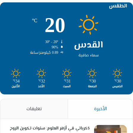
الطقس
20
℃
القدس
30º - 20º
90%
0.89 كيلومتر/ساعة
سماء صافية
34
32
31
30
30
℃
℃
℃
℃
℃
الخميس
الجمعة
السبت
الأحد
الأثنين
الأخيرة
تعليقات
ذكرياتي في أزهر العلوم: سنوات تكوين الروح