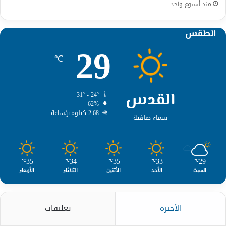
منذ أسبوع واحد
الطقس
29
℃
القدس
31º - 24º
62%
2.68 كيلومتر/ساعة
سماء صافية
35
34
35
33
29
℃
℃
℃
℃
℃
السبت
الأحد
الأثنين
الثلاثاء
الأربعاء
الأخيرة
تعليقات