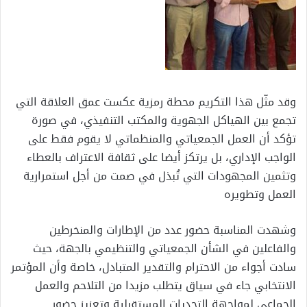
وقد مثّل هذا التكريم محطة رمزية عكست عمق العلاقة التي
تجمع بين الهياكل الجهوية والمكتب التنفيذي، في صورة
تؤكد أن العمل الجمعياتي والمنظماتي لا يقوم فقط على
الواجب الإداري، بل يرتكز أيضا على ثقافة الاعتراف بالعطاء
وتثمين المجهودات التي تُبذل في صمت من أجل استمرارية
العمل وتطويره
وشهدت المناسبة حضور عدد من الإطارات والمنخرطين
والفاعلين في الشأن الجمعياتي والتنظيمي بالجهة، حيث
سادت أجواء من الاحترام والتقدير المتبادل، خاصة وأن المؤتمر
الانتخابي جاء في سياق يتطلب مزيدا من التلاحم والعمل
الجماعي لمواجهة التحديات المستقبلية وتعزيز حضور