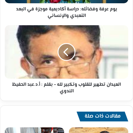
التعبدي
والإنساني
يوم عرفة وفضائله: دراسة أكاديمية موجزة في البعد
التعبدي والإنساني
العيدان
تطهير
للقلوب
وتكبير
لله
-
بقلم
:
أ.د.عبد
الحفيظ
العيدان تطهير للقلوب وتكبير لله - بقلم : أ.د.عبد الحفيظ
الندوي
الندوي
مقالات ذات صلة