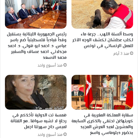
وسط ألسنة اللهب… جرعة ماء
رئيس الجمهورية اللبنانية يستقبل
لكلب عطشان تكشف الوجه الآخر
وفداً قيادياً فلسطينياً ضم ياسر
للعمل الإنساني في تونس
عباس، د. احمد ابو هولي، د. احمد
مجدلاني، احمد عساف والسفير
منذ 3 أيام
محمد الاسعد
منذ أسبوع واحد
سفارة المملكة المغربية في
همسة نت الدولية تأخذكم في
كوبنهاغن تحتفي بالذكرى السابعة
رحلةٍ لا تشبه سواها…مع الفنانة
والعشرين لعيد العرش المجيد
لميس حاج سهرتنا اجمل
بحضور دبلوماسي واسع
منذ أسبوع واحد