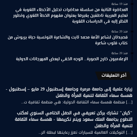
منذ 19 ساعة
المحاضرة الثانية من سلسلة محاضرات تحليل الأخطاء اللغوية في
تعليم العربية ناطقين بغيرها بعنوان مفهوم الخطأ اللغوي وتطور
النظر إليه في الدراسات اللغوية
منذ 20 ساعة
قصيدتان لشاعر الأمة محمد ثابت والشاعرة التونسية حياة بربوش من
كتاب قلوب شاعرة
منذ 20 ساعة
الإعلاميون خارج الصورة… الوجه الخفي لبعض المهرجانات الدولية
أخر التعليقات
زيارة علمية إلى جامعة مرمرة وجامعة إسطنبول 29 مايو – إسطنبول -
همسة سماء الثقافة لتنمية المرأة والطفل
[…] منظمة همسة سماء الثقافة الدولية: هي منظمة ثقافية ت...
"كيان" تشارك بركن تعريفي في الحفل الختامي السنوي لمكتب
التطوع بجامعة الملك سعود ويتم تكريمها - همسة سماء الثقافة
لتنمية المرأة والطفل
[…] التوكيلات العالمية للسيارات تعزز رعايتها لبطلة الر...