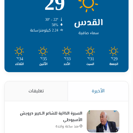
29
القدس
30º - 22º
58%
2.24 كيلومتر/ساعة
سماء صافية
34
35
33
31
29
℃
℃
℃
℃
℃
الجمعة
السبت
الأحد
الأثنين
الثلاثاء
الأخيرة
تعليقات
السيرة الذاتية للشاعر الكبير درويش
الأسيوطي
منذ ساعة واحدة