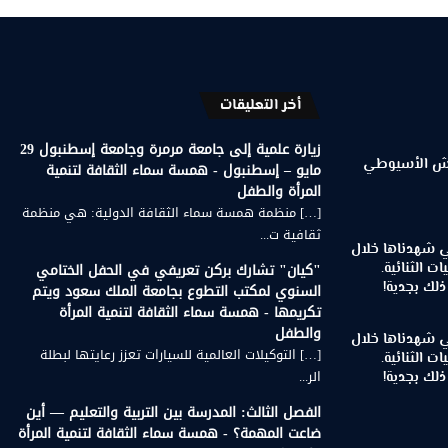
أخر التعليقات
زيارة علمية إلى جامعة مرمرة وجامعة إسطنبول 29
رويش الأسيوطي
مايو – إسطنبول - همسة سماء الثقافة لتنمية
المرأة والطفل
[…] منظمة همسة سماء الثقافة الدولية: هي منظمة
ثقافية ت...
تي شهدناها خلال
"كيان" تشارك بركن تعريفي في الحفل الختامي
ات الثنائية.
لك بجدية!
السنوي لمكتب التطوع بجامعة الملك سعود ويتم
تكريمها - همسة سماء الثقافة لتنمية المرأة
والطفل
تي شهدناها خلال
[…] التوكيلات العالمية للسيارات تعزز رعايتها لبطلة
ات الثنائية.
الر...
لك بجدية!
الفصل الثالث: المدرسة بين التربية والتعليم — أين
ضاعت المهمة؟ - همسة سماء الثقافة لتنمية المرأة