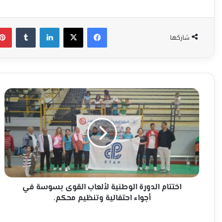
فيسبوك
‫X
لينكدإن
شاركها
اختتام
الدورة
الوطنية
لألعاب
القوى
بسوسة
في
أجواء
احتفالية
وتنظيم
اختتام الدورة الوطنية لألعاب القوى بسوسة في
محكم.
أجواء احتفالية وتنظيم محكم.