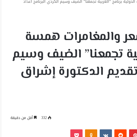
ولية برنامج “العربية تجمعنا” الضيف وسيم الكردي البرنامج اعداد
عر والمغامرات همسة
بية تجمعنا” الضيف وسيم
تقديم الدكتورة إشراق
332
أقل من دقيقة
بينتيريست
Odnoklassniki
‫Pocket