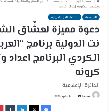
الرئيسية
/
الرئيسية
/
دعوة مميزة لعشّاق الشعر والمغامرات همسة نت الد
وتقديم الدكتورة إشراق كرونه
الرئيسية
المنصة الدولية زووم
دعوة مميزة لعشّاق الش
نت الدولية برنامج “العر
الكردي البرنامج اعداد و
كرونه
الدائرة الإعلامية
أرسل
Fatma
14 مايو، 2026
بريدا
فيسبوك
‫X
لينكدإن
إلكترونيا