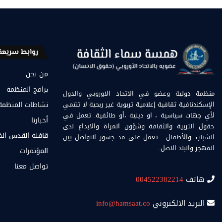
روابط سريعة
من نحن
برامج المنظمة
منظمة دولية وعضو في الاتحاد الاوروبي والدول
الإسكندنافية ثقافية إعلامية تربوية غير ربحية لا تنتمي
نشاطات المنظمة
لأي جهات سياسية ، او دينية ،أو طائفية. تعمل في
أخبارنا
حقول التربية والثقافة وشؤون المراة والابداع لدى
قافلة القدس ال
الشباب. والأطفال . تعمل على مد جسور التواصل بين
المهجر والبلد الاصل.
المؤتمرات
تواصل معنا
هاتف
004522382214
البريد الالكتروني
info@hamsaat.co