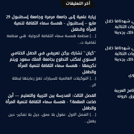
أخر التعليقات
زيارة علمية إلى جامعة مرمرة وجامعة إسطنبول 29
تي شهدناها خلال
مايو – إسطنبول - همسة سماء الثقافة لتنمية
ات الثنائية.
المرأة والطفل
لك بجدية!
[…] منظمة همسة سماء الثقافة الدولية: هي منظمة
ثقافية ت...
تي شهدناها خلال
"كيان" تشارك بركن تعريفي في الحفل الختامي
ات الثنائية.
السنوي لمكتب التطوع بجامعة الملك سعود ويتم
لك بجدية!
تكريمها - همسة سماء الثقافة لتنمية المرأة
والطفل
وي
[…] التوكيلات العالمية للسيارات تعزز رعايتها لبطلة
الر...
مج العربية
الفصل الثالث: المدرسة بين التربية والتعليم — أين
رق كرونه
ضاعت المهمة؟ - همسة سماء الثقافة لتنمية المرأة
والطفل
[…] الفصل الاول :عقول بلا عمق، جيل بلا تفكير- حين
يغفل...