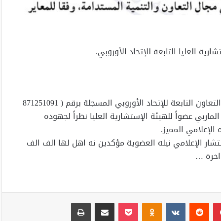
رية العليا التابعة للإتحاد الأوروبي.
بعد الإطلاع على النظام الاساسي للهيئة الدولية للتنمية و التعاون التابعة للإتحاد الأوروبي المسجلة برقم ( 871251091
لماربي عضواً للهيئة الإستشارية العليا نظراً لجهوده
الإعلامي المميز.
تشار الإعلامي نيله العضوية مؤكدين نه اهل لها الف الف
واخرة …
بينتيريست
Odnoklassniki
‫Pocket
مشاركة عبر البريد
طباعة