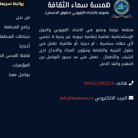
روابط سريعة
من نحن
برامج المنظمة
منظمة دولية وعضو في الاتحاد الاوروبي والدول
الإسكندنافية ثقافية إعلامية تربوية غير ربحية لا تنتمي
نشاطات المنظمة
لأي جهات سياسية ، او دينية ،أو طائفية. تعمل في
أخبارنا
حقول التربية والثقافة وشؤون المراة والابداع لدى
قافلة القدس ال
الشباب. والأطفال . تعمل على مد جسور التواصل بين
المهجر والبلد الاصل.
المؤتمرات
تواصل معنا
هاتف
004522382214
البريد الالكتروني
info@hamsaat.co