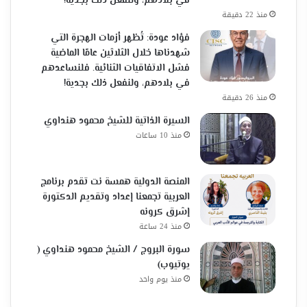
في بلادهم، ولنفعل ذلك بجدية!
منذ 22 دقيقة
فؤاد عودة: تُظهر أزمات الهجرة التي
شهدناها خلال الثلاثين عامًا الماضية
فشل الاتفاقيات الثنائية. فلنساعدهم
في بلادهم، ولنفعل ذلك بجدية!
منذ 26 دقيقة
السيرة الذاتية للشيخ محمود هنداوي
منذ 10 ساعات
المنصة الدولية همسة نت تقدم برنامج
العربية تجمعنا إعداد وتقديم الدكتورة
إشرق كرونه
منذ 24 ساعة
سورة البروج / الشيخ محمود هنداوي (
يوتيوب)
منذ يوم واحد