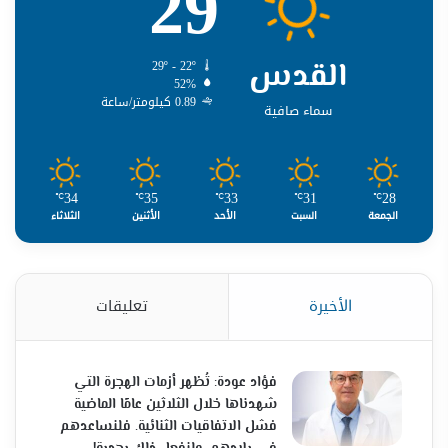
29
القدس
29º - 22º
52%
0.89 كيلومتر/ساعة
سماء صافية
34
35
33
31
28
℃
℃
℃
℃
℃
الجمعة
السبت
الأحد
الأثنين
الثلاثاء
الأخيرة
تعليقات
فؤاد عودة: تُظهر أزمات الهجرة التي
شهدناها خلال الثلاثين عامًا الماضية
فشل الاتفاقيات الثنائية. فلنساعدهم