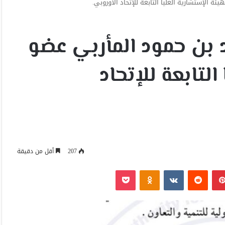
ة الإستشارية العليا التابعة للإتحاد الأوروبي.
 بن حمود المأربي عضو
التابعة للإتحاد
207
أقل من دقيقة
بينتيريست
Odnoklassniki
‫Pocket