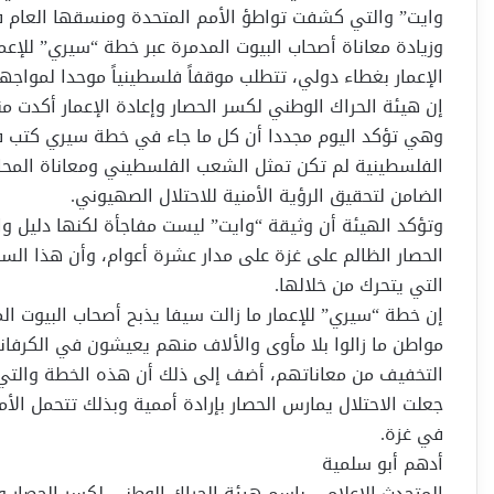
وايت” والتي كشفت تواطؤ الأمم المتحدة ومنسقها العام 
وزيادة معاناة أصحاب البيوت المدمرة عبر خطة “سيري” للإعم
الإعمار بغطاء دولي، تتطلب موقفاً فلسطينياً موحدا لمواج
إن هيئة الحراك الوطني لكسر الحصار وإعادة الإعمار أكدت من
وهي تؤكد اليوم مجددا أن كل ما جاء في خطة سيري كتب 
الفلسطينية لم تكن تمثل الشعب الفلسطيني ومعاناة المحا
الضامن لتحقيق الرؤية الأمنية للاحتلال الصهيوني.
وتؤكد الهيئة أن وثيقة “وايت” ليست مفاجأة لكنها دليل و
الحصار الظالم على غزة على مدار عشرة أعوام، وأن هذا السلوك
التي يتحرك من خلالها.
مواطن ما زالوا بلا مأوى والألاف منهم يعيشون في الكرفان
التخفيف من معاناتهم، أضف إلى ذلك أن هذه الخطة والتي تع
جعلت الاحتلال يمارس الحصار بإرادة أممية وبذلك تتحمل الأم
في غزة.
أدهم أبو سلمية
المتحدث الإعلامي باسم هيئة الحراك الوطني لكسر الحصار وإ