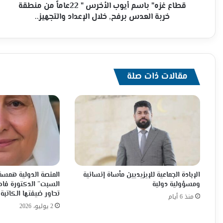
قبل
قطاع غزه" باسم أيوب الأخرس " 22عاماً من منطقة
عصابات
خربة العدس برفح, خلال الإعداد والتجهيز..
فكر
صهيون
جنوب
قطاع
غزه"
مقالات ذات صلة
باسم
أيوب
الأخرس
"
22عاماً
من
منطقة
خربة
العدس
برفح,
الإبادة الجماعية للإيزيديين مأساة إنسانية
المنصة الدولية همسة 
خلال
ومسؤولية دولية
السبت” الدكتورة فاط
الإعداد
تحاور ضيفتها الكاتبة 
منذ 6 أيام
والتجهيز..
2 يوليو، 2026