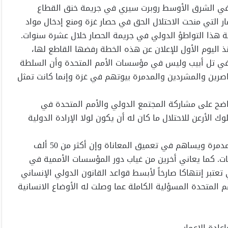
في الشرق الأوسط روبرت سيري في جريمة خنق القطاع
ار التي منحت الاحتلال الحق في حصار غزة ومنع إدخال مواد
هة هذا التواطؤ الدولي في جريمة الحصار خلال عشرة سنوات.
ذ اليوم الأول للإعلان عن هذه الخطة رفضها القاطع لها،
في تل أبيب وليس في مؤسسات الأمم المتحدة وأن السلطة
صرين والمشردين والمدمرة بيوتهم في غزة وإنما كانت تمثل
اضح على مشاركة المجتمع الدولي والأمم المتحدة في
 الأرعن للاحتلال ما كان له أن يكون لولا الإرادة الدولية
إن خطة “سيري” للإعمار ما زالت سيفا يذبح أصحاب البيوت المدمرة ويساهم في تعميق المعاناة وإن أكثر من 50 ألف
ات. كما يعاني أخرين من غياب دور المؤسسات الأممية في
تبر إنتهاكا صارخاً لأبسط قواعد القانون الدولي الإنساني
م المتحدة المسؤلية الكاملة عما وصلت له الأوضاع الانسانية
عادة الإعمار