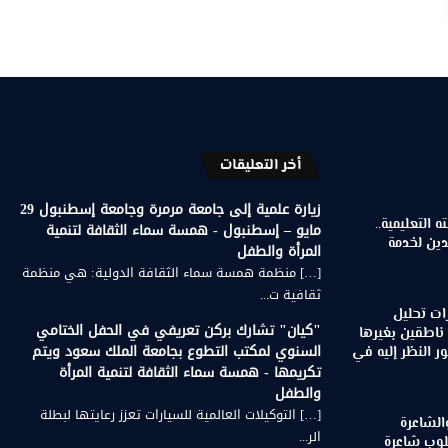
أخر التعليقات
زيارة علمية إلى جامعة مرمرة وجامعة إسطنبول 29
 التعليمية..
مايو – إسطنبول - همسة سماء الثقافة لتنمية
دين لخدمة
المرأة والطفل
[…] منظمة همسة سماء الثقافة الدولية: هي منظمة
ثقافية ت...
ات تحليل
"كيان" تشارك بركن تعريفي في الحفل الختامي
 ناطقين بغيرها
السنوي لمكتب التطوع بجامعة الملك سعود ويتم
 النظر إليه في
تكريمها - همسة سماء الثقافة لتنمية المرأة
والطفل
[…] التوكيلات العالمية للسيارات تعزز رعايتها لبطلة
الشاعرة
الر...
لوب شاعرة