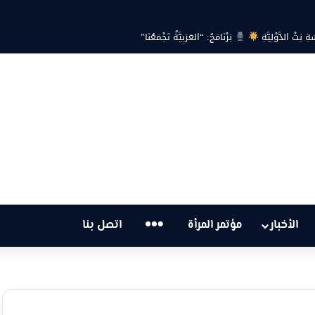
ةِ نِتْ الدَّوْلِيَّةِ
بَرْنَامَجُ: “العَرَبِيَّةُ تَجْمَعُنَا”
…
الأخبار
مؤتمر المرأة
اتصل بنا