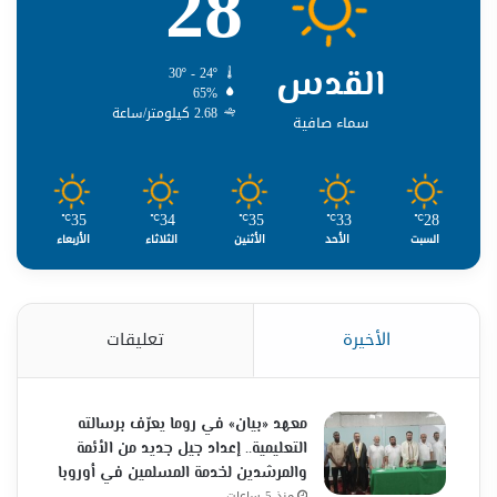
28
القدس
30º - 24º
65%
2.68 كيلومتر/ساعة
سماء صافية
35
34
35
33
28
℃
℃
℃
℃
℃
السبت
الأحد
الأثنين
الثلاثاء
الأربعاء
الأخيرة
تعليقات
معهد «بيان» في روما يعرّف برسالته
التعليمية.. إعداد جيل جديد من الأئمة
والمرشدين لخدمة المسلمين في أوروبا
منذ 5 ساعات