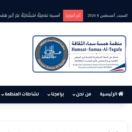
السبت, أغسطس 8 2026
أمسية ثقَافِيَّةٌ اسْتِثْنَائِيَّةٌ عَبْرَ أَثِيرِ هَمْسَ
آخر أخبارنا
الرئيسية
من نحن
برامجنا
نشاطات المنظمة