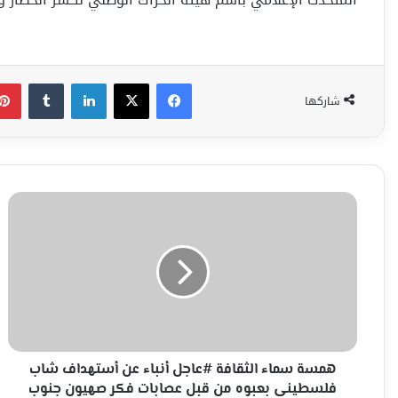
فيسبوك
‫X
لينكدإن
شاركها
همسة
سماء
الثقافة
#عاجل
أنباء
عن
أستهداف
شاب
فلسطينى
بعبوه
همسة سماء الثقافة #عاجل أنباء عن أستهداف شاب
من
فلسطينى بعبوه من قبل عصابات فكر صهيون جنوب