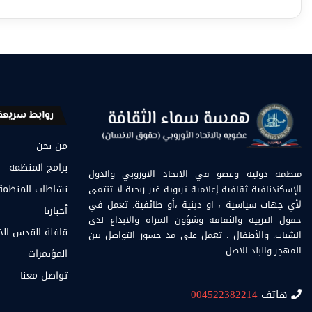
روابط سريعة
من نحن
برامج المنظمة
منظمة دولية وعضو في الاتحاد الاوروبي والدول
الإسكندنافية ثقافية إعلامية تربوية غير ربحية لا تنتمي
نشاطات المنظمة
لأي جهات سياسية ، او دينية ،أو طائفية. تعمل في
أخبارنا
حقول التربية والثقافة وشؤون المراة والابداع لدى
قافلة القدس ال
الشباب. والأطفال . تعمل على مد جسور التواصل بين
المهجر والبلد الاصل.
المؤتمرات
تواصل معنا
هاتف
004522382214