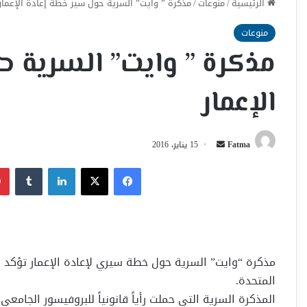
الرئيسية
/
منوعات
/
مذكرة ” وايت” السرية حول سير خطة إعادة الإعمار
منوعات
مذكرة ” وايت” السرية ح
الإعمار
أرسل
Fatma
15 يناير، 2016
بريدا
فيسبوك
‫X
لينكدإن
إلكترونيا
مذكرة “وايت” السرية حول خطة سيري لإعادة الإعمار تؤكد
المتحدة.
المذكرة السرية التي حملت رأياً قانونياً للبروفيسور الجامعي 