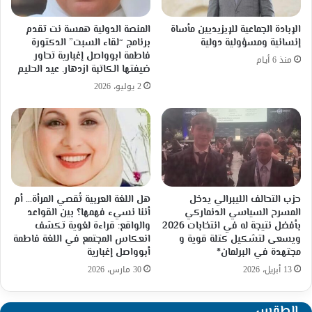
الإبادة الجماعية للإيزيديين مأساة
المنصة الدولية همسة نت تقدم
إنسانية ومسؤولية دولية
برنامج “لقاء السبت” الدكتورة
فاطمة ابوواصل إغبارية تحاور
منذ 6 أيام
ضيفتها الكاتبة ازدهار. عيد الحليم
2 يوليو، 2026
حزب التحالف الليبرالي يدخل
هل اللغة العربية تُقصي المرأة… أم
المسرح السياسي الدنماركي
أننا نسيء فهمها؟ بين القواعد
بأفضل نتيجة له في انتخابات 2026
والواقع: قراءة لغوية تكشف
ويسعى لتشكيل كتلة قوية و
انعكاس المجتمع في اللغة فاطمة
مجتهدة في البرلمان*
أبوواصل إغبارية
13 أبريل، 2026
30 مارس، 2026
الطقس