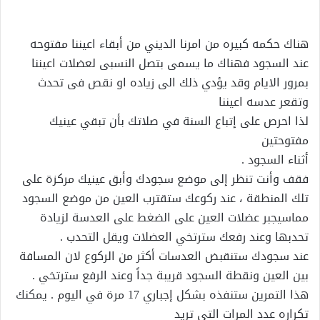
إلكترونيا
هناك حكمه كبيره من امرنا الديني من أبقاء اعيننا مفتوحه
عند السجود فهناك ما يسمى بتصل النسبى لعضلات اعيننا
بمرور الايام وقد يؤدي ذلك الى زياده او نقص فى تحدث
وتقعر عدسه اعيننا
لذا احرص على إتباع السنة في صلاتك بأن تبقي عينيك
مفتوحتين
أثناء السجود .
فقف وأنت تنظر إلى موضع سجودك وأبق عينيك مركزة على
تلك المنطقة ، عند ركوعك ستقترب العين من موضع السجود
مماسيجبر عضلات العين على الضغط على العدسة لزيادة
تحدبها وعند رفعك سترتخي العضلات ويقل التحدب .
عند سجودك ستنقبض العدسات أكثر من الركوع لان المسافة
بين العين ونقطة السجود قريبة جداً وعند الرفع سترتخي .
هذا التمرين ستنفذه بشكل إجباري 17 مرة في اليوم . يمكنك
تكراره عدد المرات التي تريد