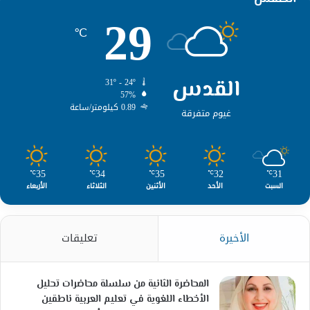
29
℃
القدس
31º - 24º
57%
0.89 كيلومتر/ساعة
غيوم متفرقة
35
34
35
32
31
℃
℃
℃
℃
℃
السبت
الأحد
الأثنين
الثلاثاء
الأربعاء
الأخيرة
تعليقات
المحاضرة الثانية من سلسلة محاضرات تحليل
الأخطاء اللغوية في تعليم العربية ناطقين