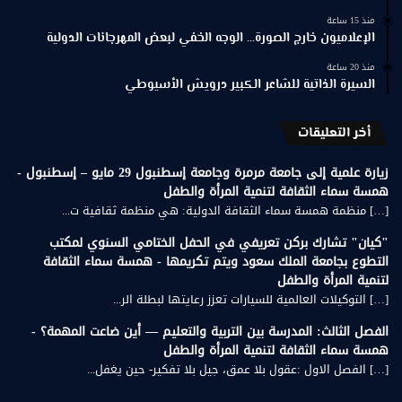
منذ 15 ساعة
الإعلاميون خارج الصورة… الوجه الخفي لبعض المهرجانات الدولية
منذ 20 ساعة
السيرة الذاتية للشاعر الكبير درويش الأسيوطي
أخر التعليقات
زيارة علمية إلى جامعة مرمرة وجامعة إسطنبول 29 مايو – إسطنبول -
همسة سماء الثقافة لتنمية المرأة والطفل
[…] منظمة همسة سماء الثقافة الدولية: هي منظمة ثقافية ت...
"كيان" تشارك بركن تعريفي في الحفل الختامي السنوي لمكتب
التطوع بجامعة الملك سعود ويتم تكريمها - همسة سماء الثقافة
لتنمية المرأة والطفل
[…] التوكيلات العالمية للسيارات تعزز رعايتها لبطلة الر...
الفصل الثالث: المدرسة بين التربية والتعليم — أين ضاعت المهمة؟ -
همسة سماء الثقافة لتنمية المرأة والطفل
[…] الفصل الاول :عقول بلا عمق، جيل بلا تفكير- حين يغفل...