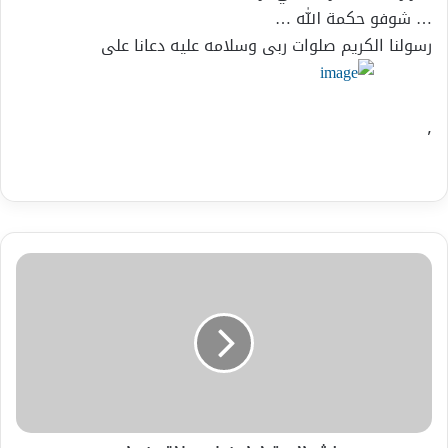
… شوفو حكمة الله …
رسولنا الكريم صلوات ربى وسلامه عليه دعانا على
٫
نشطاء
يتداولون
خبر
وفاة
بن
علي