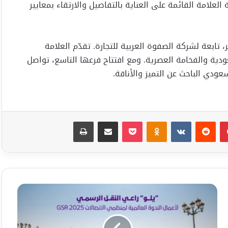
علامة القائمة على العناية بالتفاصيل والارتقاء بمعايير
بعة لشركة الصفوة العربية للتجارة. تقدّم العلامة
ودية والفخامة العصرية. ومع افتتاح فرعها التاسع، تواصل
ودي الباحث عن التميز والأناقة.
بينتيريست
Odnoklassniki
‫Pocket
مشاركة عبر البريد
طباعة
يلو”
راعيًا
رسميًا
للنقل