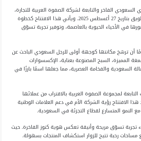
 السعودي الفاخر والتابعة لشركة الصفوة العربية للتجارة،
عن افتتاح فرعها التاسع في مدينة الرياض، وذلك في حي طويق بتاريخ 27 أغسطس 2025. ويأتي هذا الافتتاح كخطوة
رها في الأحياء الحيوية بالعاصمة، وتوفير تجربة تسوّق
نطلاقتها عام 1995، استطاعت كنوز بخبرة تزيد عن 30 عامًا أن ترسّخ مكانتها كوجهة أولى للرجل السعودي الباحث عن
مغة المميزة، السبح المصنوعة بعناية، الإكسسوارات
صالة السعودية والفخامة العصرية، مما جعلها اسمًا بارزًا في
التابعة لمجموعة الصفوة العربية بالاقتراب من عملائها
 هذا الافتتاح رؤية الشركة الأم في دعم العلامات الوطنية
مع النمو المتسارع لقطاع التجزئة في السعودية.
ء تجربة تسوّق مريحة وأنيقة تعكس هوية كنوز الفاخرة. حيث
 مساحات رحبة تتيح للزوار استكشاف المنتجات بسهولة.