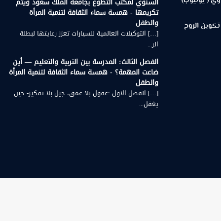
وي ( يوتيوب)
السنوي لمكتب التطوع بجامعة الملك سعود ويتم
تكريمها - همسة سماء الثقافة لتنمية المرأة
والطفل
تكوين الروح
[…] التوكيلات العالمية للسيارات تعزز رعايتها لبطلة
الر...
الفصل الثالث: المدرسة بين التربية والتعليم — أين
ضاعت المهمة؟ - همسة سماء الثقافة لتنمية المرأة
والطفل
[…] الفصل الاول :عقول بلا عمق، جيل بلا تفكير- حين
يغفل...