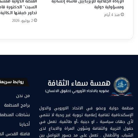
الإبادة الجماعية للإيزيديين مأساة إنسانية
المنصة الدولية همسة 
ومسؤولية دولية
السبت” الدكتورة فاط
تحاور ضيفتها الكاتبة 
منذ 4 أيام
2 يوليو، 2026
روابط سريعة
من نحن
برامج المنظمة
منظمة دولية وعضو في الاتحاد الاوروبي والدول
الإسكندنافية ثقافية إعلامية تربوية غير ربحية لا تنتمي
نشاطات المنظمة
لأي جهات سياسية ، او دينية ،أو طائفية. تعمل في
أخبارنا
حقول التربية والثقافة وشؤون المراة والابداع لدى
قافلة القدس ال
الشباب. والأطفال . تعمل على مد جسور التواصل بين