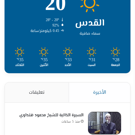
20
القدس
28º - 20º
92%
0.45 كيلومتر/ساعة
سماء صافية
35
35
33
31
28
℃
℃
℃
℃
℃
الجمعة
السبت
الأحد
الأثنين
الثلاثاء
الأخيرة
تعليقات
السيرة الذاتية للشيخ محمود هنداوي
منذ 5 ساعات