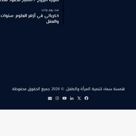
سورة البروج / الشيخ محمود هندا
منذ يوم واحد
ذكرياتي في أزهر العلوم: سنوات 
والعقل
همسة سماء لتنمية المرأة والطفل.
© 2026 جميع الحقوق محفوظة.
‫X
فيسبوك
لينكدإن
‫YouTube
انستقرام
بريد
همسة