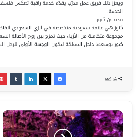
ويعزز ذلك فريق عمل مدرّب يقدّم خدمة راقية تعكس فلسفة ال
الخدمة.
نبذة عن كنوز:
كنوز هي علامة سعودية متخصصة في الزي السعودي الفاخر، تا
مجموعة متكاملة من الأزياء حيث تمزج بين روح الأصالة السع
كنوز توسعها داخل المملكة لتكون الوجهة الأولى للرجل السع
فيسبوك
‫X
لينكدإن
شاركها
ذا
ريتوال
أوف
يوزاكورا