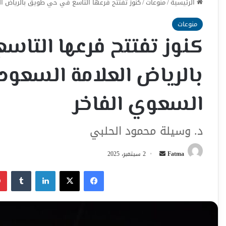
الرئيسية
/
منوعات
/
كنوز تفتتح فرعها التاسع في حي طويق بالرياض ال
منوعات
كنوز تفتتح فرعها التا
بالرياض العلامة السعودي
السعوي الفاخر
د. وسيلة محمود الحلبي
أرسل
Fatma
2 سبتمبر، 2025
بريدا
فيسبوك
‫X
لينكدإن
إلكترونيا