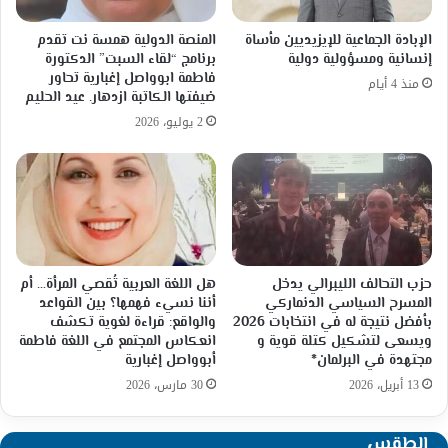
الإبادة الجماعية للإيزيديين مأساة
المنصة الدولية همسة نت تقدم
إنسانية ومسؤولية دولية
برنامج “لقاء السبت” الدكتورة
فاطمة ابوواصل إغبارية تحاور
منذ 4 أيام
ضيفتها الكاتبة ازدهار. عيد الحليم
2 يوليو، 2026
حزب التحالف الليبرالي يدخل
هل اللغة العربية تُقصي المرأة… أم
المسرح السياسي الدنماركي
أننا نسيء فهمها؟ بين القواعد
بأفضل نتيجة له في انتخابات 2026
والواقع: قراءة لغوية تكشف
ويسعى لتشكيل كتلة قوية و
انعكاس المجتمع في اللغة فاطمة
مجتهدة في البرلمان*
أبوواصل إغبارية
13 أبريل، 2026
30 مارس، 2026
الطقس