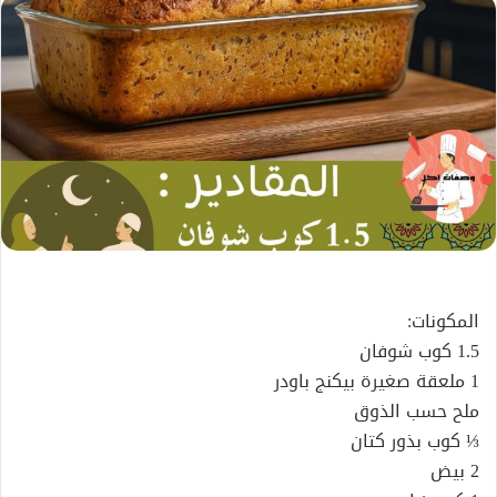
إلكترونيا
المكونات:
1.5 كوب شوفان
1 ملعقة صغيرة بيكنج باودر
ملح حسب الذوق
⅓ كوب بذور كتان
2 بيض