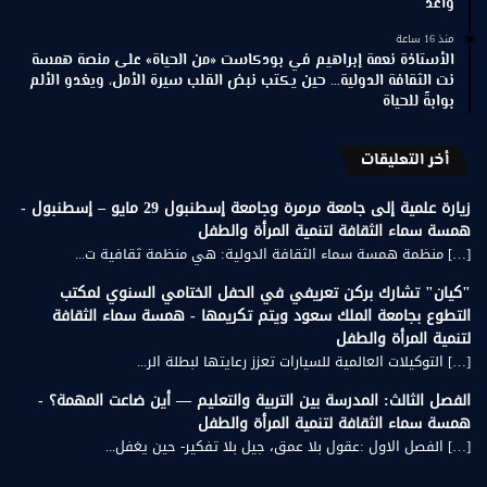
واعد
منذ 16 ساعة
الأستاذة نعمة إبراهيم في بودكاست «من الحياة» على منصة همسة
نت الثقافة الدولية… حين يكتب نبض القلب سيرة الأمل، ويغدو الألم
بوابةً للحياة
أخر التعليقات
زيارة علمية إلى جامعة مرمرة وجامعة إسطنبول 29 مايو – إسطنبول -
همسة سماء الثقافة لتنمية المرأة والطفل
[…] منظمة همسة سماء الثقافة الدولية: هي منظمة ثقافية ت...
"كيان" تشارك بركن تعريفي في الحفل الختامي السنوي لمكتب
التطوع بجامعة الملك سعود ويتم تكريمها - همسة سماء الثقافة
لتنمية المرأة والطفل
[…] التوكيلات العالمية للسيارات تعزز رعايتها لبطلة الر...
الفصل الثالث: المدرسة بين التربية والتعليم — أين ضاعت المهمة؟ -
همسة سماء الثقافة لتنمية المرأة والطفل
[…] الفصل الاول :عقول بلا عمق، جيل بلا تفكير- حين يغفل...