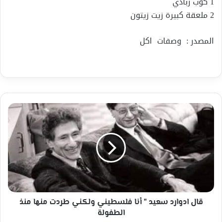
1 كوب زبادي
2 ملعقة كبيرة زيت زيتون
المصدر : وصفات اكل
قال
ادوارد
سعيد
"
أنا
فلسطيني
ولكني
طردت
منها
منذ
قال ادوارد سعيد " أنا فلسطيني ولكني طردت منها منذ
الطفولة
الطفولة