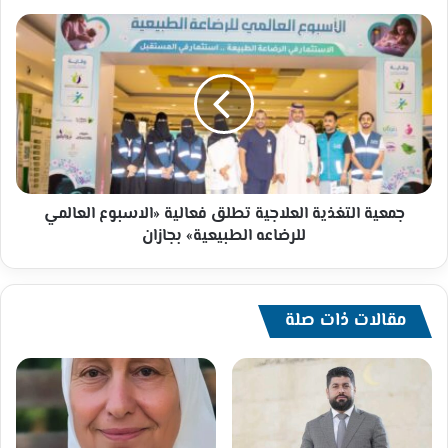
جمعية
التغذية
العلاجية
تطلق
فعالية
«اﻻﺳﺒﻮع
اﻟﻌﺎﻟﻤﻲ
ﻟﻠﺮﺿﺎﻋﻪ
اﻟﻄﺒﻴﻌﻴﺔ»
بجازان
جمعية التغذية العلاجية تطلق فعالية «اﻻﺳﺒﻮع اﻟﻌﺎﻟﻤﻲ
ﻟﻠﺮﺿﺎﻋﻪ اﻟﻄﺒﻴﻌﻴﺔ» بجازان
مقالات ذات صلة