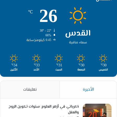
26
℃
القدس
30º - 22º
66%
0.45 كيلومتر/ساعة
سماء صافية
34
33
31
30
30
℃
℃
℃
℃
℃
الخميس
الجمعة
السبت
الأحد
الأثنين
الأخيرة
تعليقات
ذكرياتي في أزهر العلوم: سنوات تكوين الروح
والعقل