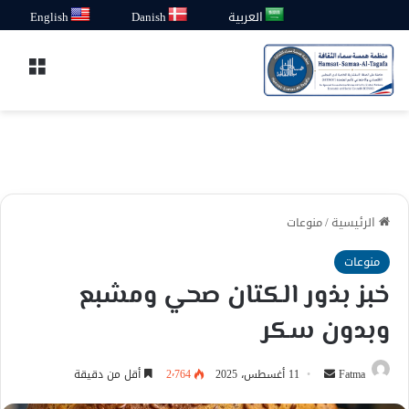
العربية
Danish
English
القائ
الرئيسية
/
منوعات
منوعات
خبز بذور الكتان صحي ومشبع
وبدون سكر
أرسل
Fatma
11 أغسطس، 2025
2٬764
أقل من دقيقة
بريدا