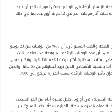
ة الإنسان أيضًا. في الواقع، يمكن لموجات الحر أن تزيد
بشكل كبير من وفيات السكان. وقد أثبتت ذلك دراسة بريطانية حللت آثار موجات الحر في 12 دولة أوروبية، بما في ذلك
قدّرت الدراسة، التي نشرتها إمبريال كوليدج لندن وكلية لندن للصحة والطب الاستوائي، أن 65% من الوفيات بين 23 يونيو
ذا يعني أن عدد الوفيات الزائدة المتوقعة قد تضاعف ثلاث
بعض الفئات السكانية أكثر عرضة لهذه الظاهرة. وقدّر باحثون
بريطانيون أن ما يقرب من نصفهم تزيد أعمارهم عن 85 عامًا. أما بالنسبة للأشخاص الذين تزيد أعمارهم عن 65 عامًا، والذين
شطة البشرية؟ في أوروبا، خلال عشرة أيام من الحر الشديد،
تي اعتُبرت مرجعًا، “كانت 1504 حالات وفاة من أصل 2300 حالة وفاة مُقدرة مرتبطة بالحرارة نتيجةً لتغير المناخ”. بين