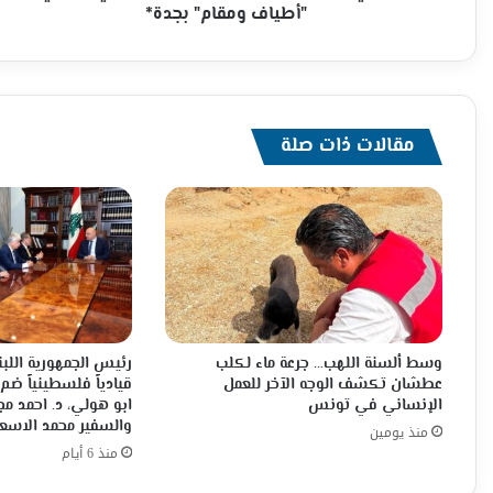
ومقام"
"أطياف ومقام" بجدة*
بجدة*
مقالات ذات صلة
وسط ألسنة اللهب… جرعة ماء لكلب
رئيس الجمهورية اللبن
عطشان تكشف الوجه الآخر للعمل
قيادياً فلسطينياً ضم
الإنساني في تونس
ابو هولي، د. احمد م
والسفير محمد الاسع
منذ يومين
منذ 6 أيام