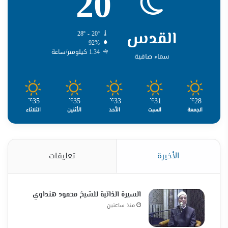
20
القدس
28º - 20º
92%
1.34 كيلومتر/ساعة
سماء صافية
35
35
33
31
28
℃
℃
℃
℃
℃
الجمعة
السبت
الأحد
الأثنين
الثلاثاء
الأخيرة
تعليقات
السيرة الذاتية للشيخ محمود هنداوي
منذ ساعتين