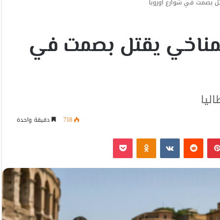
قتل بصمت في شوارع أوروبا
ر المناخي يقتل بصمت في
ليا
718
دقيقة واحدة
بينتيريست
Odnoklassniki
‫Pocket