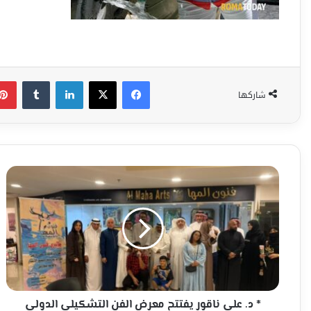
فيسبوك
‫X
لينكدإن
شاركها
*
د.
علي
ناقور
يفتتح
معرض
الفن
التشكيلي
الدولي
"أطياف
* د. علي ناقور يفتتح معرض الفن التشكيلي الدولي