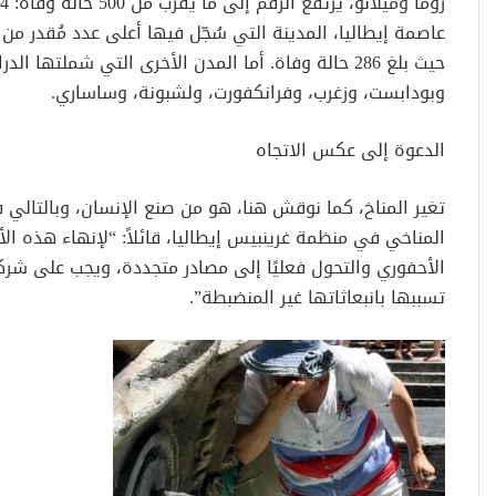
عاصمة إيطاليا، المدينة التي سُجّل فيها أعلى عدد مُقدر من
حيث بلغ 286 حالة وفاة. أما المدن الأخرى التي شملته
وبودابست، وزغرب، وفرانكفورت، ولشبونة، وساساري.
الدعوة إلى عكس الاتجاه
تغير المناخ، كما نوقش هنا، هو من صنع الإنسان، وبالتالي 
المناخي في منظمة غرينبيس إيطاليا، قائلاً: “لإنهاء هذه ا
الأحفوري والتحول فعليًا إلى مصادر متجددة، ويجب على شركات
تسببها بانبعاثاتها غير المنضبطة”.