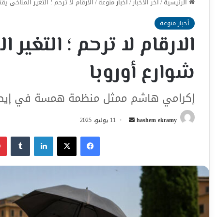
الرئيسية
/
اخر الأخبار
/
أخبار منوعة
/
الارقام لا ترحم ؛ التغير المناخي ي
أخبار منوعة
الارقام لا ترحم ؛ التغي
شوارع أوروبا
إكرامي هاشم ممثل منظمة همسة في إيطا
أرسل
hashem ekramy
11 يوليو، 2025
بريدا
فيسبوك
‫X
لينكدإن
إلكترونيا