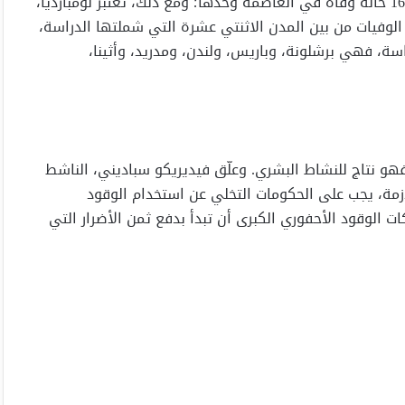
روما وميلانو، يرتفع الرقم إلى ما يقرب من 500 حالة وفاة: 164 حالة وفاة في العاصمة وحدها؛ ومع ذلك، تُعتبر لومبارديا،
 الوفيات من بين المدن الاثنتي عشرة التي شملتها الدراسة،
ا الدراسة، فهي برشلونة، وباريس، ولندن، ومدريد، وأثينا،
فهو نتاج للنشاط البشري. وعلّق فيديريكو سباديني، الناشط
لأزمة، يجب على الحكومات التخلي عن استخدام الوقود
 الوقود الأحفوري الكبرى أن تبدأ بدفع ثمن الأضرار التي