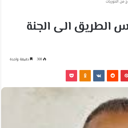
ج من الحوريات
يس الطريق الى الجنة
308
دقيقة واحدة
بينتيريست
Odnoklassniki
‫Pocket