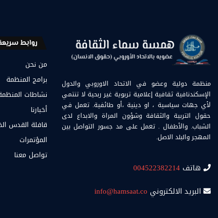
روابط سريعة
من نحن
برامج المنظمة
منظمة دولية وعضو في الاتحاد الاوروبي والدول
الإسكندنافية ثقافية إعلامية تربوية غير ربحية لا تنتمي
نشاطات المنظمة
لأي جهات سياسية ، او دينية ،أو طائفية. تعمل في
أخبارنا
حقول التربية والثقافة وشؤون المراة والابداع لدى
قافلة القدس ال
الشباب. والأطفال . تعمل على مد جسور التواصل بين
المهجر والبلد الاصل.
المؤتمرات
تواصل معنا
هاتف
004522382214
البريد الالكتروني
info@hamsaat.co