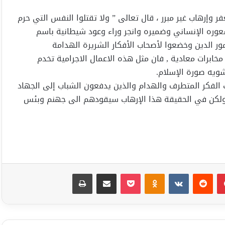
ر وإرهاب غير مبرر ، قال تعالى ” ولا تقتلوا النفس التي حرم
وشعوره الإنساني وضميره وانجر وراء وعود شيطانية باسم
مور الدين وخضعوا لأصحاب الأفكار الشريرة الهدامة
خابرات معادية , فان مثل هذه الاعمال الاجرامية تخدم
ويه صورة الإسلام.
اب الفكر المتطرف والهدام والذين يدفعون الشباب إلى الجهاد
ة ولكن في الحقيقة هذا الإرهاب سيقودهم الى جهنم وبئس
بينتيريست
Odnoklassniki
‫Pocket
مشاركة عبر البريد
طباعة