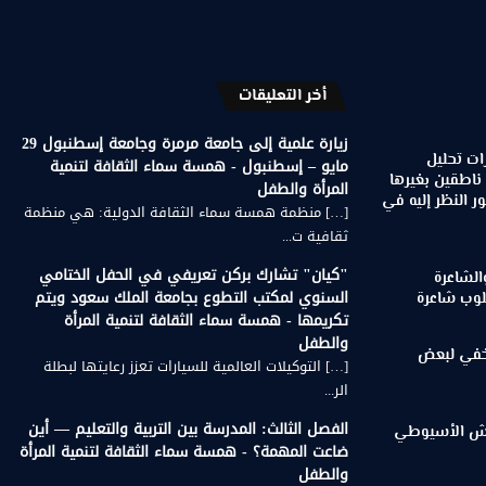
أخر التعليقات
زيارة علمية إلى جامعة مرمرة وجامعة إسطنبول 29
ات تحليل
مايو – إسطنبول - همسة سماء الثقافة لتنمية
 ناطقين بغيرها
المرأة والطفل
 النظر إليه في
[…] منظمة همسة سماء الثقافة الدولية: هي منظمة
ثقافية ت...
"كيان" تشارك بركن تعريفي في الحفل الختامي
الشاعرة
السنوي لمكتب التطوع بجامعة الملك سعود ويتم
لوب شاعرة
تكريمها - همسة سماء الثقافة لتنمية المرأة
والطفل
لخفي لبعض
[…] التوكيلات العالمية للسيارات تعزز رعايتها لبطلة
الر...
الفصل الثالث: المدرسة بين التربية والتعليم — أين
رويش الأسيوطي
ضاعت المهمة؟ - همسة سماء الثقافة لتنمية المرأة
والطفل