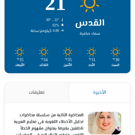
21
القدس
30º - 21º
92%
0.89 كيلومتر/ساعة
سماء صافية
35
34
35
31
30
℃
℃
℃
℃
℃
السبت
الأحد
الأثنين
الثلاثاء
الأربعاء
الأخيرة
تعليقات
المحاضرة الثانية من سلسلة محاضرات
تحليل الأخطاء اللغوية في تعليم العربية
ناطقين بغيرها بعنوان مفهوم الخطأ