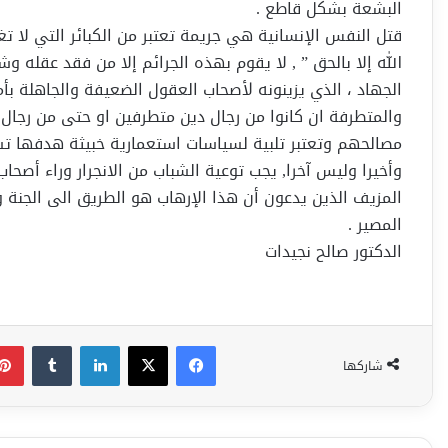
البشعة بشكل قاطع .
قتل النفس الإنسانية هي جريمة تعتبر من الكبائر التي لا تغف
الله إلا بالحق ” , لا يقوم بهذه الجرائم إلا من فقد عقله 
الجهاد ، الذي يزينونه لأصحاب العقول الضعيفة والجاهلة بأ
والمتطرفة ان كانوا من رجال دين متطرفين او حتى من رجال م
مصالحهم وتعتبر تلبية لسياسات استعمارية خبيثة هدفها تش
وأخيرا وليس آخرا, يجب توعية الشباب من الانجرار وراء أصح
المزيف الذين يدعون أن هذا الإرهاب هو الطريق الى الجن
المصير .
الدكتور صالح نجيدات
فيسبوك
‫X
لينكدإن
شاركها