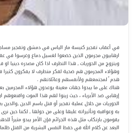
في أعقاب تفجير كنيسة مار الياس في دمشق وتفجير مساجد 
ارهابيون مجرمون الذين خضعوا لغسيل دماغ وغرسوا في عقو
ويتزوج من الحوريات , هذا التطرف اذا كان مصدره دينيا او فكريا
وهؤلاء المجرمون هم ضحية لفكر متطرف لا يفكرون كثيرا في
هدم ً لمجتمعهم ولأنفسهم وعائلاتهم .
هناك على ما يبدوا جهات معينة يوعدون هؤلاء المجرمين بعد
إرهابي ضد الأبرياء ، حيث زينوا لهم هذا الموت واقنعوهم ان
الحوريات من خلال عملية تفجير أو قتل باسم الدين ,والدين ب
به وعواقبه وتأثيراته عليها وعلى من حولها , لكننا حين ن
يقومون بارتكاب مثل هذه الجرائم فإن الأمر يبدو مثيراً لل
البعد عن كلام الله في حفظ النفس البشرية من القتل ظلما