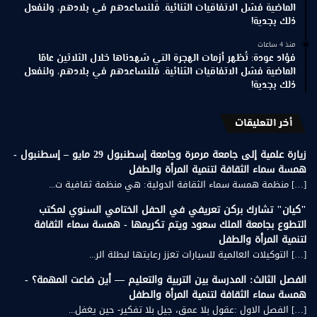
الماضية فشل الاتفاقيات الثنائية. فلنساعدهم في بلادهم، ولنفعل
ذلك بجدية!
منذ 4 ساعات
فؤاد عودة: تُظهر أزمات الهجرة التي شهدناها خلال الثلاثين عامًا
الماضية فشل الاتفاقيات الثنائية. فلنساعدهم في بلادهم، ولنفعل
ذلك بجدية!
أخر التعليقات
زيارة علمية إلى جامعة مرمرة وجامعة إسطنبول 29 مايو – إسطنبول -
همسة سماء الثقافة لتنمية المرأة والطفل
[…] منظمة همسة سماء الثقافة الدولية: هي منظمة ثقافية ت...
"كيان" تشارك بركن تعريفي في الحفل الختامي السنوي لمكتب
التطوع بجامعة الملك سعود ويتم تكريمها - همسة سماء الثقافة
لتنمية المرأة والطفل
[…] التوكيلات العالمية للسيارات تعزز رعايتها لبطلة الر...
الفصل الثالث: المدرسة بين التربية والتعليم — أين ضاعت المهمة؟ -
همسة سماء الثقافة لتنمية المرأة والطفل
[…] الفصل الاول :عقول بلا عمق، جيل بلا تفكير- حين يغفل...