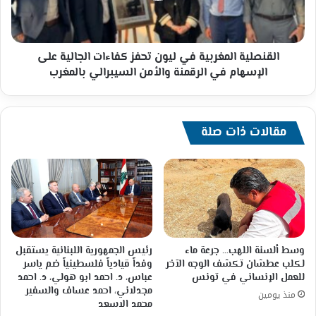
الجالية
على
الإسهام
في
القنصلية المغربية في ليون تحفز كفاءات الجالية على
الرقمنة
الإسهام في الرقمنة والأمن السيبرالي بالمغرب
والأمن
السيبرالي
بالمغرب
مقالات ذات صلة
وسط ألسنة اللهب… جرعة ماء
رئيس الجمهورية اللبنانية يستقبل
لكلب عطشان تكشف الوجه الآخر
وفداً قيادياً فلسطينياً ضم ياسر
للعمل الإنساني في تونس
عباس، د. احمد ابو هولي، د. احمد
مجدلاني، احمد عساف والسفير
منذ يومين
محمد الاسعد