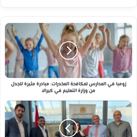
زومبا
في
المدارس
لمكافحة
المخدرات:
مبادرة
مثيرة
للجدل
من
وزارة
زومبا في المدارس لمكافحة المخدرات: مبادرة مثيرة للجدل
التعليم
من وزارة التعليم في كيرالا
في
كيرالا
القنصلية
المغربية
في
ليون
تحفز
كفاءات