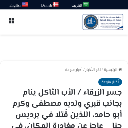
العربية
Danish
English
القائ
الرئيسية
/
اخر الأخبار
/
أخبار منوعة
أخبار منوعة
جسر الزرقاء / الأب الثاكل ينام
بجانب قبري ولديه مصطفى وكرم
أبو حامد، اللذين قُتلا في برديس
حنا – عاجز عن مغادرة المكان، في