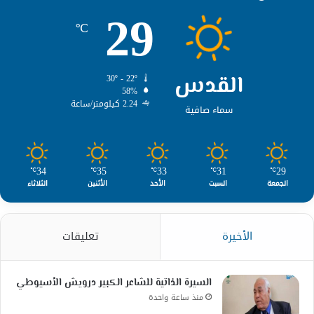
29
℃
القدس
30º - 22º
58%
2.24 كيلومتر/ساعة
سماء صافية
34
35
33
31
29
℃
℃
℃
℃
℃
الجمعة
السبت
الأحد
الأثنين
الثلاثاء
الأخيرة
تعليقات
السيرة الذاتية للشاعر الكبير درويش الأسيوطي
منذ ساعة واحدة