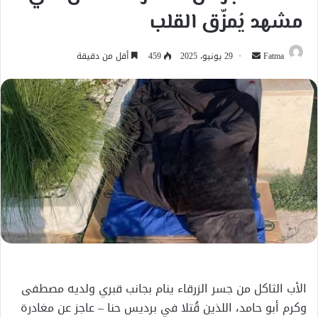
مشهد يُمزّق القلب
أرسل
Fatma
29 يونيو، 2025
459
أقل من دقيقة
بريدا
إلكترونيا
الأب الثاكل من جسر الزرقاء ينام بجانب قبري ولديه مصطفى
وكرم أبو حامد، اللذين قُتلا في برديس حنا – عاجز عن مغادرة