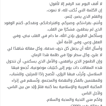
لا أقف اليوم عند الرقم إلا لأقول:
إن الكلمة التي تُكتب لله، لا تموت،
والقلم الذي يصبر، يُثمر،
وأنتم، بقراءتكم، وصبركم، واقتراحاتكم، ونقدكم، كنتم الوقود
الذي لم ينطفئ، فشكرًا من القلب.
وسأكمل الطريق بإذن الله، ما دام في القلب نبض، وفي
العقل وعي، وفي الأمة أمل.
وأسأل الله أن يجعل كل حرفٍ صدقة، وكل مقالة شاهدًا لي
لا عليّ، وكل سطر نورًا في ظلمة هذا الزمان.
وإن الطموح الذي يرافقني، والأمل الذي يسكنني، أن تتحول
هذه المقالات ذات يوم إلى كتيّبات موضوعية، تُجمع فيها
السلاسل، وتُرتّب فيها الرؤى، لتُصبح زادًا للمربّين، وللشباب،
وللمهتمين بالفكر والنهضة والمجتمع، وتُسهم في إثراء
المكتبة العربية والإسلامية بما كتبه قلمٌ وُلِد من بين الناس،
ولأجل الناس.
ولكم مني التحية والمحبة والسلام.
* مقالة رقم: (2000)