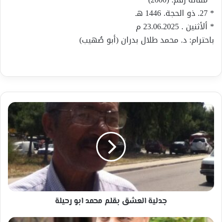
* 27. ذو الحجة. 1446 هـ
* ألأثنين . 23.06.2025 م
باحترام: د. محمد طلال بدران (أبو صُهيب)
جدلية
العشق
بقلم
محمد
ابو
رحيلة
جدلية العشق بقلم محمد ابو رحيلة
غزال