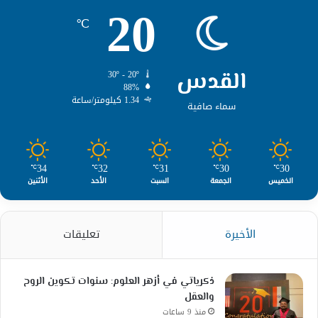
20
℃
القدس
30º - 20º
88%
1.34 كيلومتر/ساعة
سماء صافية
34
32
31
30
30
℃
℃
℃
℃
℃
الخميس
الجمعة
السبت
الأحد
الأثنين
الأخيرة
تعليقات
ذكرياتي في أزهر العلوم: سنوات تكوين الروح
والعقل
منذ 9 ساعات