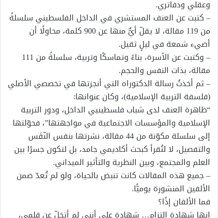
وعقلي ودفاتري.
– كتبت عن العنف المستشري في الداخل الفلسطيني سلسلةً
من 119 مقالة، لا يقلّ أيٌّ منها عن 900 كلمة، محاولًا أن
أضيء شمعة في ليلٍ ثقيل.
– وكتبت عن الأسرة، بناءً وتماسكًا وتربية، سلسلةً من 111
مقالة، بذات النفس والحجم.
– ثم أخذتُ رسالة الدكتوراه التي أنجزتها في تخصصي الأصلي
(فلسفة التربية الإسلامية)، وكان عنوانها:
“ظاهرة العنف لدى شباب فلسطينيي الداخل، ودور التربية
الإسلامية والمؤسسات الاجتماعية في مواجهتها”، فحوّلتها
إلى سلسلة مكوّنة من 44 مقالة، نشرتها بنفس النّفَس
والتفصيل، لا لتُقرأ كبحث أكاديمي جامد، بل لتكون جسرًا بين
العلم والمجتمع، وبين النظرية والتأثير الميداني.
– جميع هذه المقالات كانت تنبض بالحياة، ولو لم تُعدّ ضمن
الألفين المنشورة يوميًّا.
فما الألفان إذًا؟
إنها شهادة التزام… شهادة على أنني لم أتخلّ عن قلمي،