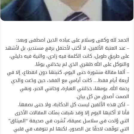
الحمد لله وكفى وسلام على عباده الذين اصطفى وبعد:
– عند العتبة الألفين، لا أكتب لأحتفل برقمٍ مستدير، بل لأشهد
على طريقٍ طويل، كانت الكلمة فيه زادي، والنية فيه دليلي،
والتوكل على الله ظهري الذي لم يخذلني يومًا.
– ألفا مقالة منشورة حتى اليوم، كتبتها دون انقطاع، إلا في
أربعة أيام فقط… كانت أيامي مع الفقد، حين ودّعت والدي
رحمه الله. يومها، خذلتني العبارة، وخانني الحبر، وبقي
الصمت أصدق من كل بيان.
– لكن هذه الألفين ليست كل الحكاية، ولا حتى نصفها.
فأنا لا أكتبها اليوم إلا وقد سُبقت بمئات المقالات الأخرى
التي وُلدت في سلاسل عميقة، نُشرت في صحيفة “الميثاق”
التي توقّفت لاحقًا عن الصدور، لكنها لم تتوقف في قلبي