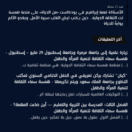
منذ 11 ساعة
الأستاذة نعمة إبراهيم في بودكاست «من الحياة» على منصة همسة
نت الثقافة الدولية… حين يكتب نبض القلب سيرة الأمل، ويغدو الألم
بوابةً للحياة
أخر التعليقات
زيارة علمية إلى جامعة مرمرة وجامعة إسطنبول 29 مايو – إسطنبول -
همسة سماء الثقافة لتنمية المرأة والطفل
[…] منظمة همسة سماء الثقافة الدولية: هي منظمة ثقافية ت...
"كيان" تشارك بركن تعريفي في الحفل الختامي السنوي لمكتب
التطوع بجامعة الملك سعود ويتم تكريمها - همسة سماء الثقافة
لتنمية المرأة والطفل
[…] التوكيلات العالمية للسيارات تعزز رعايتها لبطلة الر...
الفصل الثالث: المدرسة بين التربية والتعليم — أين ضاعت المهمة؟ -
همسة سماء الثقافة لتنمية المرأة والطفل
[…] الفصل الاول :عقول بلا عمق، جيل بلا تفكير- حين يغفل...