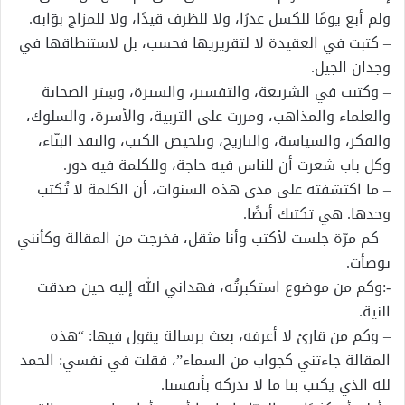
ولم أبع يومًا للكسل عذرًا، ولا للظرف قيدًا، ولا للمزاج بوّابة.
– كتبت في العقيدة لا لتقريريها فحسب، بل لاستنطاقها في
وجدان الجيل.
– وكتبت في الشريعة، والتفسير، والسيرة، وسِيَر الصحابة
والعلماء والمذاهب، ومررت على التربية، والأسرة، والسلوك،
والفكر، والسياسة، والتاريخ، وتلخيص الكتب، والنقد البنّاء،
وكل باب شعرت أن للناس فيه حاجة، وللكلمة فيه دور.
– ما اكتشفته على مدى هذه السنوات، أن الكلمة لا تُكتب
وحدها. هي تكتبك أيضًا.
– كم مرّة جلست لأكتب وأنا مثقل، فخرجت من المقالة وكأنني
توضأت.
-:وكم من موضوع استكبرتُه، فهداني الله إليه حين صدقت
النية.
– وكم من قارئ لا أعرفه، بعث برسالة يقول فيها: “هذه
المقالة جاءتني كجواب من السماء”، فقلت في نفسي: الحمد
لله الذي يكتب بنا ما لا ندركه بأنفسنا.