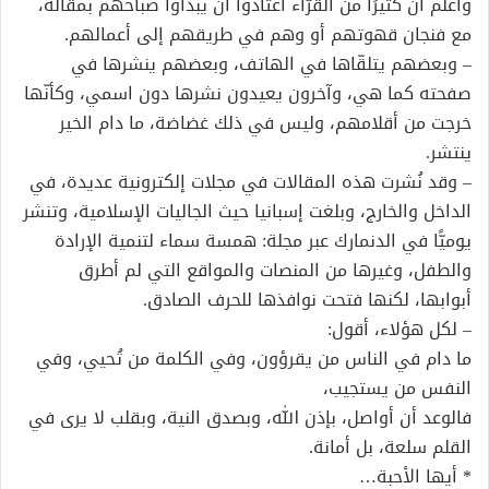
وأعلم أن كثيرًا من القرّاء اعتادوا أن يبدأوا صباحهم بمقالة،
مع فنجان قهوتهم أو وهم في طريقهم إلى أعمالهم.
– وبعضهم يتلقّاها في الهاتف، وبعضهم ينشرها في
صفحته كما هي، وآخرون يعيدون نشرها دون اسمي، وكأنّها
خرجت من أقلامهم، وليس في ذلك غضاضة، ما دام الخير
ينتشر.
– وقد نُشرت هذه المقالات في مجلات إلكترونية عديدة، في
الداخل والخارج، وبلغت إسبانيا حيث الجاليات الإسلامية، وتنشر
يوميًّا في الدنمارك عبر مجلة: همسة سماء لتنمية الإرادة
والطفل، وغيرها من المنصات والمواقع التي لم أطرق
أبوابها، لكنها فتحت نوافذها للحرف الصادق.
– لكل هؤلاء، أقول:
ما دام في الناس من يقرؤون، وفي الكلمة من تُحيي، وفي
النفس من يستجيب،
فالوعد أن أواصل، بإذن الله، وبصدق النية، وبقلب لا يرى في
القلم سلعة، بل أمانة.
* أيها الأحبة…