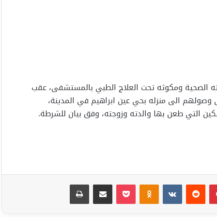
ه الصحية ومكوثه تحت العلاج الطبي بالمستشفى، عقب
ى وصولهم الى منزله بحي عين ابراهيم في المدينة،
ن التي طعن بها والدته وزوجته، وفق بيان للشرطة.
بينتيريست
Odnoklassniki
‫Pocket
مشاركة عبر البريد
طباعة