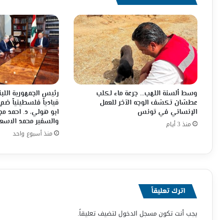
وسط ألسنة اللهب… جرعة ماء لكلب
رئيس الجمهورية اللبن
عطشان تكشف الوجه الآخر للعمل
قيادياً فلسطينياً ضم
الإنساني في تونس
ابو هولي، د. احمد م
والسفير محمد الاسع
منذ 3 أيام
منذ أسبوع واحد
اترك تعليقاً
يجب أنت تكون
مسجل الدخول
لتضيف تعليقاً.