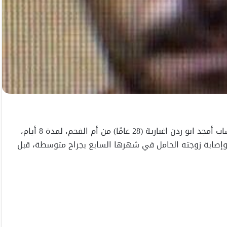
مدّدت محكمة الصلح في الخضيرة بعد ظهر اليوم إعتقال الشاب أمجد ابو ردن اغبارية (28 عامًا) من أم الفحم، لمدة 8 أيام،
، وإصابة زوجته الحامل في شهرها السابع بجراح متوسطة، قبل