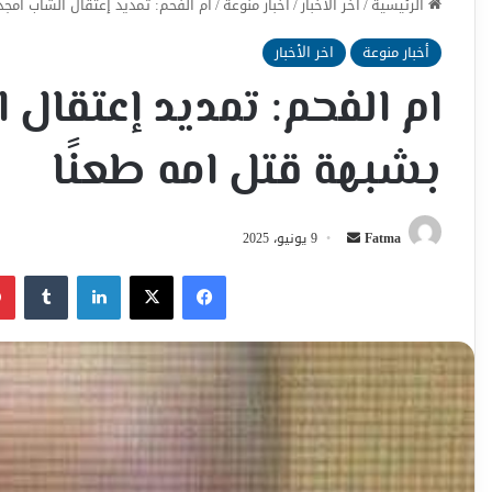
الرئيسية
/
اخر الأخبار
/
أخبار منوعة
/
ام الفحم: تمديد إعتقال الشاب امجد
أخبار منوعة
اخر الأخبار
ام الفحم: تمديد إعتقال 
بشبهة قتل امه طعنًا
أرسل
Fatma
9 يونيو، 2025
بريدا
فيسبوك
‫X
لينكدإن
إلكترونيا