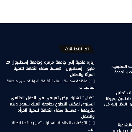
أخر التعليقات
زيارة علمية إلى جامعة مرمرة وجامعة إسطنبول 29
 التعليمية..
مايو – إسطنبول - همسة سماء الثقافة لتنمية
دين لخدمة
المرأة والطفل
[…] منظمة همسة سماء الثقافة الدولية: هي منظمة
ثقافية ت...
ات تحليل
"كيان" تشارك بركن تعريفي في الحفل الختامي
 ناطقين بغيرها
السنوي لمكتب التطوع بجامعة الملك سعود ويتم
 النظر إليه في
تكريمها - همسة سماء الثقافة لتنمية المرأة
والطفل
[…] التوكيلات العالمية للسيارات تعزز رعايتها لبطلة
الشاعرة
الر...
لوب شاعرة