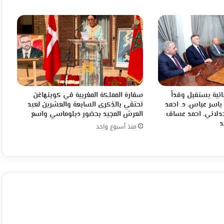
من
الطائفة
السومرية
انية يستقبل وفداً
سفارة المملكة المغربية في كوبنهاغن
 ياسر عباس، د. احمد
تحتفي بالذكرى السابعة والعشرين لعيد
جدلاني، احمد عساف
العرش المجيد بحضور دبلوماسي واسع
د
منذ أسبوع واحد