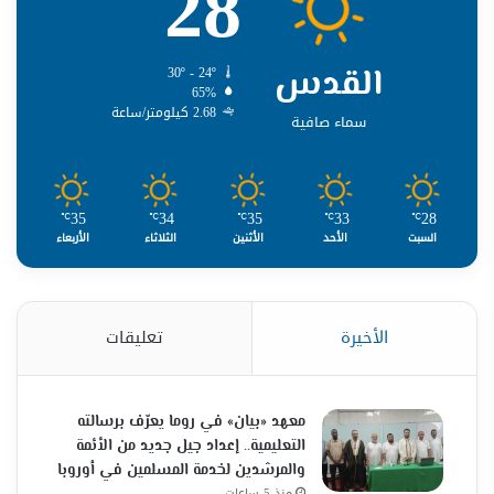
28
القدس
30º - 24º
65%
2.68 كيلومتر/ساعة
سماء صافية
35
34
35
33
28
℃
℃
℃
℃
℃
السبت
الأحد
الأثنين
الثلاثاء
الأربعاء
الأخيرة
تعليقات
معهد «بيان» في روما يعرّف برسالته
التعليمية.. إعداد جيل جديد من الأئمة
والمرشدين لخدمة المسلمين في أوروبا
منذ 5 ساعات