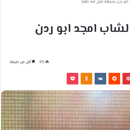
 ابو ردن بشبهة قتل امه طعنًا
الشاب امجد ابو ردن
435
أقل من دقيقة
بينتيريست
Odnoklassniki
‫Pocket