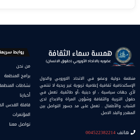
روابط سريعة
من نحن
برامج المنظمة
منظمة دولية وعضو في الاتحاد الاوروبي والدول
الإسكندنافية ثقافية إعلامية تربوية غير ربحية لا تنتمي
نشاطات المنظمة
لأي جهات سياسية ، او دينية ،أو طائفية. تعمل في
أخبارنا
حقول التربية والثقافة وشؤون المراة والابداع لدى
قافلة القدس ال
الشباب. والأطفال . تعمل على مد جسور التواصل بين
المهجر والبلد الاصل.
المؤتمرات
تواصل معنا
هاتف
004522382214