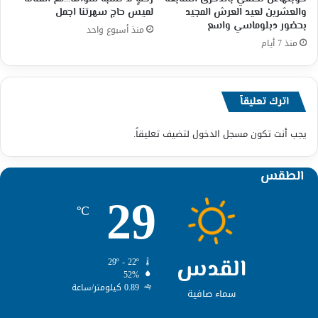
والعشرين لعيد العرش المجيد
لميس حاج سهرتنا اجمل
بحضور دبلوماسي واسع
منذ أسبوع واحد
منذ 7 أيام
اترك تعليقاً
يجب أنت تكون
مسجل الدخول
لتضيف تعليقاً.
الطقس
29
℃
القدس
29º - 22º
52%
0.89 كيلومتر/ساعة
سماء صافية