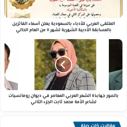
الفائزين
بالمسابقة
الأدبية
الشهرية
الملتقى العربي للأدباء بالسعودية يعلن أسماء الفائزين
لشهر
بالمسابقة الأدبية الشهرية لشهر ١١ من العام الحالي
١١
من
بالصور
العام
جهابذة
الحالي
الشعر
العربي
المعاصر
في
ديوان
رومانسيات
لشاعر
الأمة
بالصور جهابذة الشعر العربي المعاصر في ديوان رومانسيات
محمد
لشاعر الأمة محمد ثابت الجزء الثاني
ثابت
الجزء
الثاني
مقالات ذات صلة