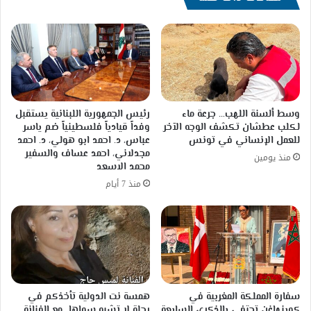
وسط ألسنة اللهب… جرعة ماء
رئيس الجمهورية اللبنانية يستقبل
لكلب عطشان تكشف الوجه الآخر
وفداً قيادياً فلسطينياً ضم ياسر
للعمل الإنساني في تونس
عباس، د. احمد ابو هولي، د. احمد
مجدلاني، احمد عساف والسفير
منذ يومين
محمد الاسعد
منذ 7 أيام
سفارة المملكة المغربية في
همسة نت الدولية تأخذكم في
كوبنهاغن تحتفي بالذكرى السابعة
رحلةٍ لا تشبه سواها…مع الفنانة