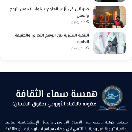
ذكرياتي في أزهر العلوم: سنوات تكوين الروح
والعقل
منذ يومين
التنمية البشرية بين الوهم التجاري والحقيقة
العلمية
منذ يومين
منظمة دولية وعضو في الاتحاد الاوروبي والدول الإسكندنافية ثقافية
إعلامية تربوية غير ربحية لا تنتمي لأي جهات سياسية ، او دينية ،أو طائفية.