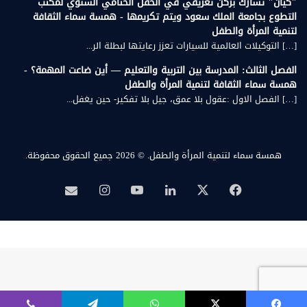
"كيان" تشارك بركن تعريفي في الحفل الختامي السنوي لمكتب
التطوع بجامعة الملك سعود ويتم تكريمها - همسة سماء الثقافة
لتنمية المرأة والطفل
[…] التوكيلات العالمية للسيارات تعزز رعايتها لبطلة الر...
الفصل الثالث: المدرسة بين التربية والتعليم — أين ضاعت المهمة؟ -
همسة سماء الثقافة لتنمية المرأة والطفل
[…] الفصل الاول :عقول بلا عمق، جيل بلا تفكير- حين يغفل...
همسة سماء لتنمية المرأة والطفل.
© 2026 جميع الحقوق محفوظة.
‫X
فيسبوك
لينكدإن
‫YouTube
انستقرام
بريد
همسة