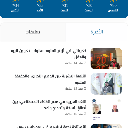
34
33
31
30
30
℃
℃
℃
℃
℃
الخميس
الجمعة
السبت
الأحد
الأثنين
الأخيرة
تعليقات
ذكرياتي في أزهر العلوم: سنوات تكوين الروح
والعقل
منذ 14 ساعة
التنمية البشرية بين الوهم التجاري والحقيقة
العلمية
منذ 15 ساعة
اللغة العربية في عصر الذكاء الاصطناعي: بين
أصالةٍ راسخة وتجديدٍ واعد
منذ 16 ساعة
الأستاذة نعمة إبراهيم في بودكاست «من