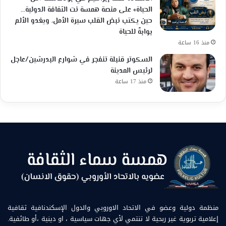
الحياة» على منصة همسة نت الثقافة الدولية…
حين يكتب نبض القلب سيرة الأمل، ويغدو الألم
بوابةً للحياة
منذ 16 ساعة
السكوتر قنبلة تنفجر في شوارع البدرشين/عاجل
لرئيس المدينة
منذ 17 ساعة
منظمة دولية وعضو في الاتحاد الاوروبي والدول الإسكندنافية ثقافية
إعلامية تربوية غير ربحية لا تنتمي لأي جهات سياسية ، او دينية ،أو طائفية.