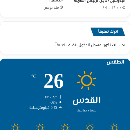
الدستور
البدرشين/عاجل لرئيس المدينة
منذ يومين
منذ 17 ساعة
اترك تعليقاً
يجب أنت تكون
مسجل الدخول
لتضيف تعليقاً.
الطقس
26
℃
القدس
30º - 22º
66%
0.45 كيلومتر/ساعة
سماء صافية