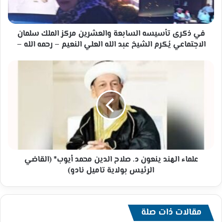
الملك
سلمان
الاجتماعي
يُكرم
في ذكرى تأسيسه السابعة والعشرين مركز الملك سلمان
الشيخ
الاجتماعي يُكرم الشيخ عبد الله العلي النعيم – رحمه الله –
عبد
الله
علماء
العلي
الهند
النعيم
ينعون
–
د.
رحمه
صلاح
الله
الدين
–
محمد
أيوب*
(القاضي
الرئيس
علماء الهند ينعون د. صلاح الدين محمد أيوب* (القاضي
بولاية
الرئيس بولاية تاميل نادو)
تاميل
نادو)
مقالات ذات صلة