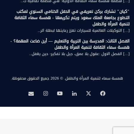
[…] منظمة همسة سماء الثقافة الدولية: هي منظمة ثقافية ت...
"كيان" تشارك بركن تعريفي في الحفل الختامي السنوي لمكتب
التطوع بجامعة الملك سعود ويتم تكريمها - همسة سماء الثقافة
لتنمية المرأة والطفل
[…] التوكيلات العالمية للسيارات تعزز رعايتها لبطلة الر...
الفصل الثالث: المدرسة بين التربية والتعليم — أين ضاعت المهمة؟ -
همسة سماء الثقافة لتنمية المرأة والطفل
[…] الفصل الاول :عقول بلا عمق، جيل بلا تفكير- حين يغفل...
همسة سماء لتنمية المرأة والطفل.
© 2026 جميع الحقوق محفوظة.
‫X
فيسبوك
لينكدإن
‫YouTube
انستقرام
بريد
همسة