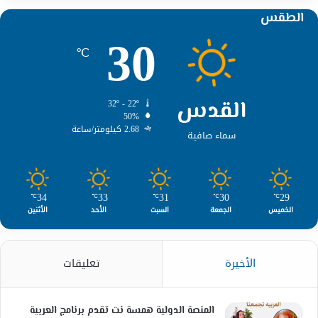
الطقس
30
℃
القدس
32º - 22º
50%
2.68 كيلومتر/ساعة
سماء صافية
34
33
31
30
29
℃
℃
℃
℃
℃
الخميس
الجمعة
السبت
الأحد
الأثنين
الأخيرة
تعليقات
المنصة الدولية همسة نت تقدم برنامج العربية