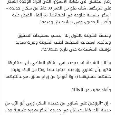
إطار التحقيق. في نهاية الأسبوع، ألقى افراد الوحدة القبض
على شريكها، شاب يبلغ من العمر 30 عامًا من سكان جديدة –
المكر، بشبهة ضلوعه في اختفائها. تمّ إلقاء القبض عليه
وأُحيل للتحقيق، وفي نهايته تمّ توقيفه”.
وختمت الشرطة بالقول إنه “بحسب مستجدات التحقيق
ونتائجه، استجابت المحكمة لطلب الشرطة وقررت تمديد
توقيف المشتبه به حتى تاريخ 27.05.25”.
وكانت الشرطة قد صرحت، في الشهر الماضي، أن محققيها
قدّروا بأن شناوي وزوجته اختفيا عمدا وفرّا من البلاد وتركا
خلفهما طفلتيهما (3 و8 أعوام) من زواج سابق، مع عائلتيهما.
وأفاد مقرب من العائلة
، إن “الزوجين علي شناوي من جديدة المكر، وربى أبو الرُب من
مدينة اللد، كانا يعيشان في جديدة المكر بصورة طبيعية جدا،