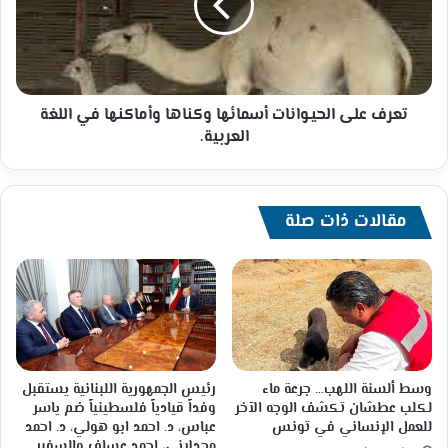
وكناها
وأماكنها
في
اللغة
العربية.
تعرف على الحيـوانات أسمائها وكناها وأماكنها في اللغة
العربية.
مقالات ذات صلة
وسط ألسنة اللهب… جرعة ماء
رئيس الجمهورية اللبنانية يستقبل
لكلب عطشان تكشف الوجه الآخر
وفداً قيادياً فلسطينياً ضم ياسر
للعمل الإنساني في تونس
عباس، د. احمد ابو هولي، د. احمد
مجدلاني، احمد عساف والسفير