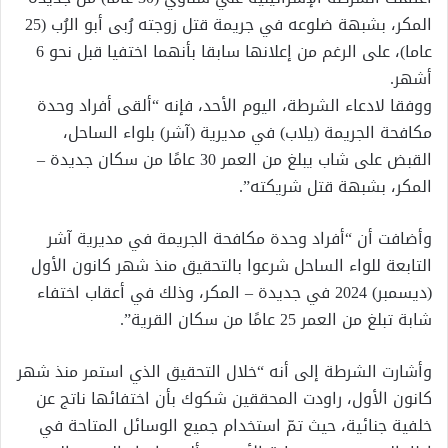
المكر، بشبهة ضلوعه في جريمة قتل زوجته رُبى أبو الرُب (25
عاما)، على الرغم من إعلانها سابقا بأنهما اختفيا قبل نحو 6
أشهر.
ووفقا لادعاء الشرطة، اليوم الأحد، فإنه “ألقى أفراد وحدة
مكافحة الجريمة (يلاب) في مديرية (آشر) بلواء الساحل،
القبض على شاب يبلغ من العمر 30 عامًا من سكان جديدة –
المكر، بشبهة قتل شريكته”.
وأضافت أن “أفراد وحدة مكافحة الجريمة في مديرية آشر
التابعة للواء الساحل شرعوا بالتحقيق منذ شهر كانون الأول
(ديسمبر) 2024 في جديدة – المكر، وذلك في أعقاب اختفاء
شابة تبلغ من العمر 25 عامًا من سكان القرية”.
وأشارت الشرطة إلى أنه “خلال التحقيق الذي استمر منذ شهر
كانون الأول، راودت المحققين شكوك بأن اختفائها ناتج عن
خلفية جنائية، حيث تمّ استخدام جميع الوسائل المتاحة في