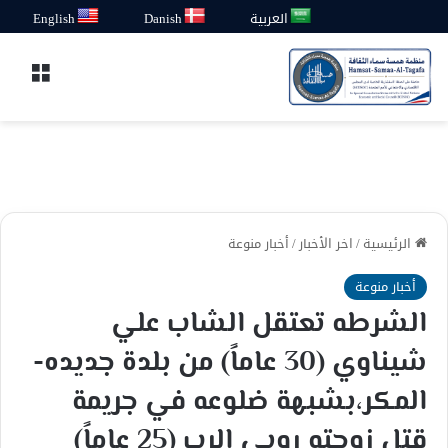
العربية
Danish
English
القائ
الرئيسية
/
اخر الأخبار
/
أخبار منوعة
أخبار منوعة
الشرطه تعتقل الشاب علي
شيناوي (30 عاماً) من بلدة جديده-
المكر،بشبهة ضلوعه في جريمة
قتل زوجته روبى الرب (25 عاماً)