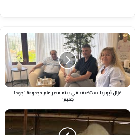
غزال
أبو
ريا
يستضيف
في
بيته
مدير
عام
مجموعة
"جوما
غزال أبو ريا يستضيف في بيته مدير عام مجموعة "جوما
جفيم"
جفيم"
تعرف
على
الحيـوانات
أسمائها