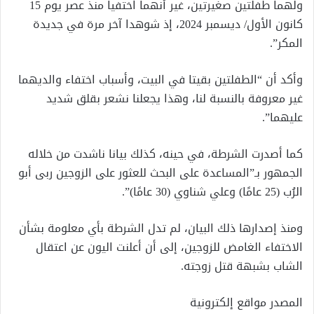
ولهما طفلتين صغيرتين، غير أنهما اختفيا منذ عصر يوم 15
كانون الأول/ ديسمبر 2024، إذ شوهدا آخر مرة في جديدة
المكر”.
وأكد أن “الطفلتين بقيتا في البيت، وأسباب اختفاء والديهما
غير معروفة بالنسبة لنا، وهذا يجعلنا نشعر بقلق شديد
عليهما”.
كما أصدرت الشرطة، في حينه، كذلك بيانا ناشدت من خلاله
الجمهور بـ”المساعدة على البحث للعثور على الزوجين ربى أبو
الرُب (25 عامًا) وعلي شناوي (30 عامًا)”.
ومنذ إصدارها ذلك البيان، لم تدل الشرطة بأي معلومة بشأن
الاختفاء الغامض للزوجين، إلى أن أعلنت اليون عن اعتقال
الشاب بشبهة قتل زوجته.
المصدر مواقع إلكترونية