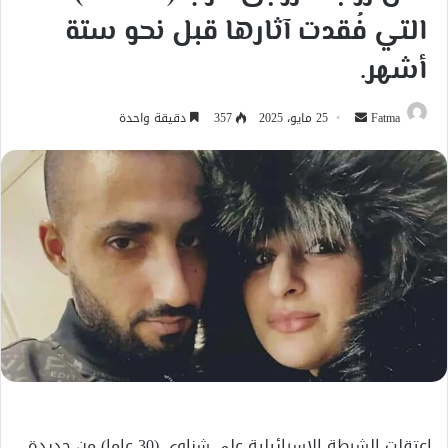
التي فُقدت آثارها قبل نحو ستة
أشهر.
أرسل
Fatma
25 مايو، 2025
357
دقيقة واحدة
بريدا
إلكترونيا
اعتقلت الشرطة الإسرائيلية علي شناوي (30 عاما) من جديدة