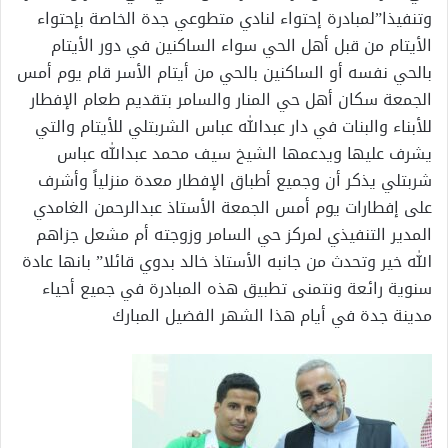
وتنفيذا”لمبادرة إحتواء لنادي متطوعي جدة الخاصة بإحتواء
الأيتام من قبل أهل الحي سواء الساكنين في دور الأيتام
بالحي نفسه أو الساكنين بالحي من أيتام الأسر قام يوم أمس
الجمعة سكان أهل حي المنار والسامر بتقديم طعام الإفطار
للأبناء والبنات في دار عبدالله عباس الشربتلي للأيتام والتي
يشرف عليها ويدعمها الشيخ سيف محمد عبدالله عباس
شربتلي يذكر أن وجميع أطباق الإفطار معدة منزلياً وأشرف
على إفطارات يوم أمس الجمعة الأستاذ عبدالرحمن الغامدي
المدير التنفيذي لمركز حي السامر وزوجته أم مشعل جزاهم
الله خير وتحدث من جانبه الأستاذ خالد بدوي قائلا” بانها عادة
سنوية رائعة ونتمنى تطبيق هذه المبادرة في جميع أحياء
مدينة جدة في أيام هذا الشهر الفضيل المبارك