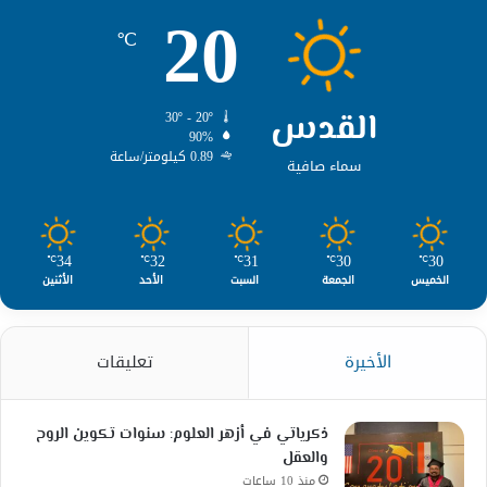
20
℃
القدس
30º - 20º
90%
0.89 كيلومتر/ساعة
سماء صافية
34
32
31
30
30
℃
℃
℃
℃
℃
الخميس
الجمعة
السبت
الأحد
الأثنين
الأخيرة
تعليقات
ذكرياتي في أزهر العلوم: سنوات تكوين الروح
والعقل
منذ 10 ساعات