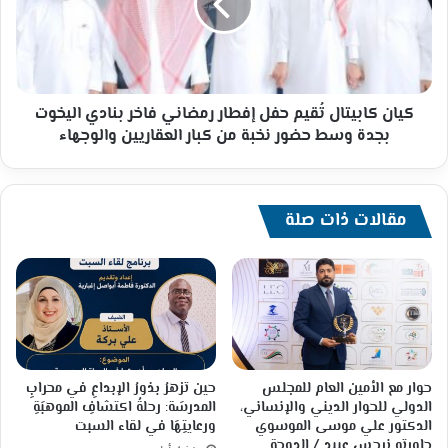
إفطار
رمضاني
فاخر
بنادي
اليخوت
بجدة
كيان كابيتال تُقيم حفل إفطار رمضاني فاخر بنادي اليخوت
وسط
بجدة وسط حضور نخبة من كبار العقاريين والوجهاء
حضور
نخبة
من
كبار
مقالات ذات صلة
العقاريين
والوجهاء
حوار مع الأمين العام للمجلس
حين تزهرُ بذورُ الإبداعِ في محرابِ
الدولي للحوار الديني والإنساني،
المدرسَة: رحلةُ اكتشافِ الموهبَةِ
الدكتور علي موسى الموسوي
ورعايتِهَا في لقاء السبت
حاورته نرجس عبيد / الدوحة