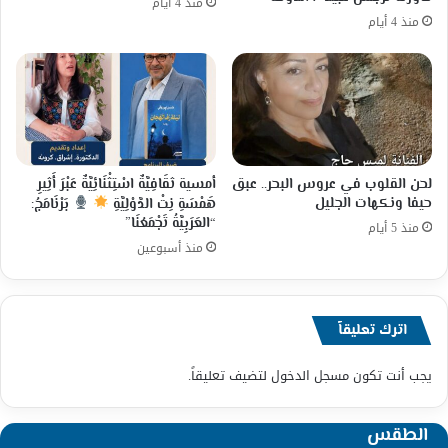
منذ 4 أيام
منذ 4 أيام
لحن القلوب في عروس البحر.. عبق
أمسية ثقَافِيَّةٌ اسْتِثْنَائِيَّةٌ عَبْرَ أَثِيرِ
حيفا ونكهات الجليل
هَمْسَةِ نِتْ الدَّوْلِيَّةِ
بَرْنَامَجُ:
“العَرَبِيَّةُ تَجْمَعُنَا”
منذ 5 أيام
منذ أسبوعين
اترك تعليقاً
يجب أنت تكون
مسجل الدخول
لتضيف تعليقاً.
الطقس