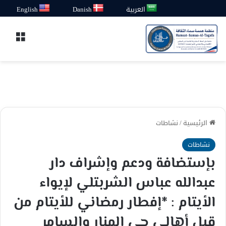
العربية
Danish
English
القائ
الرئيسية
/
نشاطات
نشاطات
بإستضافة ودعم وإشراف دار
عبدالله عباس الشربتلي لإيواء
الأيتام : *إفطار رمضاني للأيتام من
قبل أهالي حي المنار والسامر