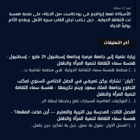
منذ 12 ساعة
الأستاذة نعمة إبراهيم في بودكاست «من الحياة» على منصة همسة
نت الثقافة الدولية… حين يكتب نبض القلب سيرة الأمل، ويغدو الألم
بوابةً للحياة
أخر التعليقات
زيارة علمية إلى جامعة مرمرة وجامعة إسطنبول 29 مايو – إسطنبول -
همسة سماء الثقافة لتنمية المرأة والطفل
[…] منظمة همسة سماء الثقافة الدولية: هي منظمة ثقافية ت...
"كيان" تشارك بركن تعريفي في الحفل الختامي السنوي لمكتب
التطوع بجامعة الملك سعود ويتم تكريمها - همسة سماء الثقافة
لتنمية المرأة والطفل
[…] التوكيلات العالمية للسيارات تعزز رعايتها لبطلة الر...
الفصل الثالث: المدرسة بين التربية والتعليم — أين ضاعت المهمة؟ -
همسة سماء الثقافة لتنمية المرأة والطفل
[…] الفصل الاول :عقول بلا عمق، جيل بلا تفكير- حين يغفل...