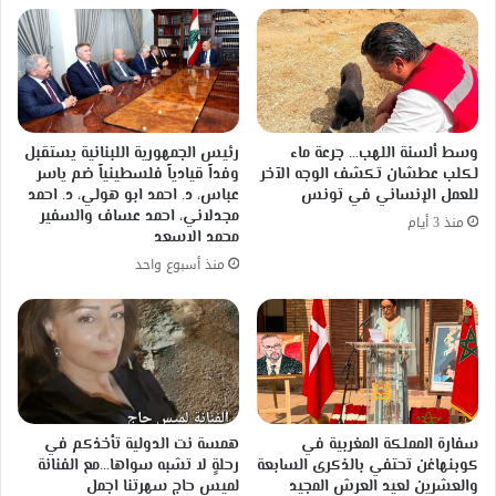
وسط ألسنة اللهب… جرعة ماء
رئيس الجمهورية اللبنانية يستقبل
لكلب عطشان تكشف الوجه الآخر
وفداً قيادياً فلسطينياً ضم ياسر
للعمل الإنساني في تونس
عباس، د. احمد ابو هولي، د. احمد
مجدلاني، احمد عساف والسفير
منذ 3 أيام
محمد الاسعد
منذ أسبوع واحد
سفارة المملكة المغربية في
همسة نت الدولية تأخذكم في
كوبنهاغن تحتفي بالذكرى السابعة
رحلةٍ لا تشبه سواها…مع الفنانة
والعشرين لعيد العرش المجيد
لميس حاج سهرتنا اجمل