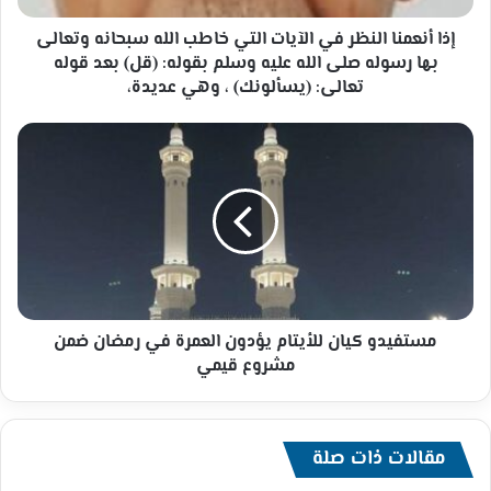
سبحانه
وتعالى
إذا أنعمنا النظر في الآيات التي خاطب الله سبحانه وتعالى
بها
بها رسوله صلى الله عليه وسلم بقوله: (قل) بعد قوله
رسوله
تعالى: (يسألونك) ، وهي عديدة،
صلى
الله
مستفيدو
عليه
كيان
وسلم
للأيتام
بقوله:
يؤدون
(قل)
العمرة
بعد
في
قوله
رمضان
تعالى:
ضمن
(يسألونك)
مشروع
،
قيمي
مستفيدو كيان للأيتام يؤدون العمرة في رمضان ضمن
وهي
مشروع قيمي
عديدة،
مقالات ذات صلة