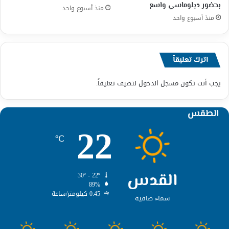
بحضور دبلوماسي واسع
منذ أسبوع واحد
منذ أسبوع واحد
اترك تعليقاً
يجب أنت تكون
مسجل الدخول
لتضيف تعليقاً.
الطقس
22
℃
القدس
30º - 22º
89%
0.45 كيلومتر/ساعة
سماء صافية