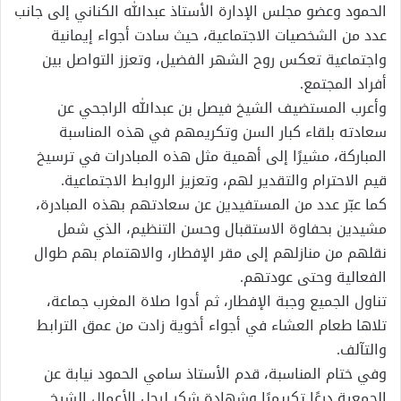
الحمود وعضو مجلس الإدارة الأستاذ عبدالله الكناني إلى جانب
عدد من الشخصيات الاجتماعية، حيث سادت أجواء إيمانية
واجتماعية تعكس روح الشهر الفضيل، وتعزز التواصل بين
أفراد المجتمع.
وأعرب المستضيف الشيخ فيصل بن عبدالله الراجحي عن
سعادته بلقاء كبار السن وتكريمهم في هذه المناسبة
المباركة، مشيرًا إلى أهمية مثل هذه المبادرات في ترسيخ
قيم الاحترام والتقدير لهم، وتعزيز الروابط الاجتماعية.
كما عبّر عدد من المستفيدين عن سعادتهم بهذه المبادرة،
مشيدين بحفاوة الاستقبال وحسن التنظيم، الذي شمل
نقلهم من منازلهم إلى مقر الإفطار، والاهتمام بهم طوال
الفعالية وحتى عودتهم.
تناول الجميع وجبة الإفطار، ثم أدوا صلاة المغرب جماعة،
تلاها طعام العشاء في أجواء أخوية زادت من عمق الترابط
والتآلف.
وفي ختام المناسبة، قدم الأستاذ سامي الحمود نيابة عن
الجمعية درعًا تكريميًا وشهادة شكر لرجل الأعمال الشيخ