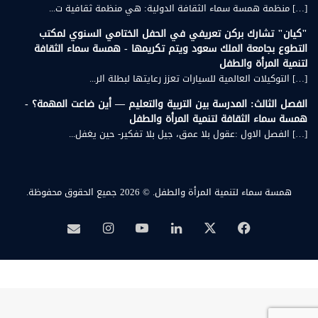
[…] منظمة همسة سماء الثقافة الدولية: هي منظمة ثقافية ت...
"كيان" تشارك بركن تعريفي في الحفل الختامي السنوي لمكتب
التطوع بجامعة الملك سعود ويتم تكريمها - همسة سماء الثقافة
لتنمية المرأة والطفل
[…] التوكيلات العالمية للسيارات تعزز رعايتها لبطلة الر...
الفصل الثالث: المدرسة بين التربية والتعليم — أين ضاعت المهمة؟ -
همسة سماء الثقافة لتنمية المرأة والطفل
[…] الفصل الاول :عقول بلا عمق، جيل بلا تفكير- حين يغفل...
همسة سماء لتنمية المرأة والطفل.
© 2026 جميع الحقوق محفوظة.
‫X
فيسبوك
لينكدإن
‫YouTube
انستقرام
بريد
همسة