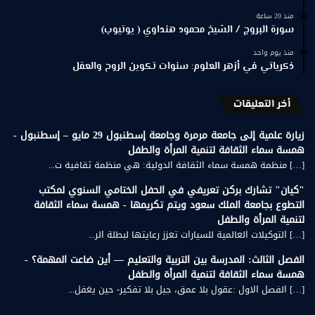
منذ 20 ساعة
سورة البروج / الشيخ محمود هنداوي ( يوتيوب)
منذ يوم واحد
ذكرياتي في أزهر العلوم: سنوات تكوين الروح والعقل
أخر التعليقات
زيارة علمية إلى جامعة مرمرة وجامعة إسطنبول 29 مايو – إسطنبول -
همسة سماء الثقافة لتنمية المرأة والطفل
[…] منظمة همسة سماء الثقافة الدولية: هي منظمة ثقافية ت...
"كيان" تشارك بركن تعريفي في الحفل الختامي السنوي لمكتب
التطوع بجامعة الملك سعود ويتم تكريمها - همسة سماء الثقافة
لتنمية المرأة والطفل
[…] التوكيلات العالمية للسيارات تعزز رعايتها لبطلة الر...
الفصل الثالث: المدرسة بين التربية والتعليم — أين ضاعت المهمة؟ -
همسة سماء الثقافة لتنمية المرأة والطفل
[…] الفصل الاول :عقول بلا عمق، جيل بلا تفكير- حين يغفل...