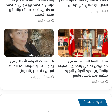
لكلب عطشان تكشف الوجه الآخر
وفداً قيادياً فلسطينياً ضم ياسر
للعمل الإنساني في تونس
عباس، د. احمد ابو هولي، د. احمد
مجدلاني، احمد عساف والسفير
منذ يومين
محمد الاسعد
منذ 6 أيام
سفارة المملكة المغربية في
همسة نت الدولية تأخذكم في
كوبنهاغن تحتفي بالذكرى السابعة
رحلةٍ لا تشبه سواها…مع الفنانة
والعشرين لعيد العرش المجيد
لميس حاج سهرتنا اجمل
بحضور دبلوماسي واسع
منذ أسبوع واحد
منذ 7 أيام
اترك تعليقاً