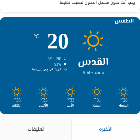
يجب أنت تكون
مسجل الدخول
لتضيف تعليقاً.
الطقس
20
℃
القدس
28º - 20º
93%
0.45 كيلومتر/ساعة
سماء صافية
35
35
33
31
28
℃
℃
℃
℃
℃
الجمعة
السبت
الأحد
الأثنين
الثلاثاء
الأخيرة
تعليقات