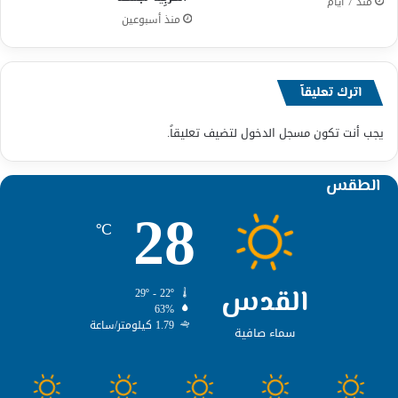
منذ 7 أيام
منذ أسبوعين
اترك تعليقاً
يجب أنت تكون
مسجل الدخول
لتضيف تعليقاً.
الطقس
28
℃
القدس
29º - 22º
63%
1.79 كيلومتر/ساعة
سماء صافية