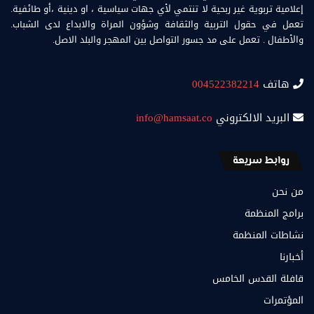
إعلامية تربوية غير ربحية لا تنتمي لأي جهات سياسية ، او دينية ،أو طائفية.
تعمل في حقول التربية والثقافة وشؤون المراة والابداع لدى الشباب.
والأطفال . تعمل على مد جسور التواصل بين المهجر والبلد الاصل.
هاتف
004522382214
البريد الالكتروني
info@hamsaat.co
روابط سريعة
من نحن
برامج المنظمة
نشاطات المنظمة
أخبارنا
قافلة القدس الخامس
المؤتمرات