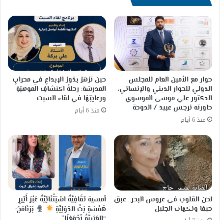
حوار مع الأمين العام للمجلس
حين تزهرُ بذورُ الإبداعِ في محرابِ
الدولي للحوار الديني والإنساني،
المدرسَة: رحلةُ اكتشافِ الموهبَةِ
الدكتور علي موسى الموسوي
ورعايتِهَا في لقاء السبت
حاورته نرجس عبيد / الدوحة
منذ 6 أيام
منذ 6 أيام
لحن القلوب في عروس البحر.. عبق
أمسية ثقَافِيَّةٌ اسْتِثْنَائِيَّةٌ عَبْرَ أَثِيرِ
حيفا ونكهات الجليل
هَمْسَةِ نِتْ الدَّوْلِيَّةِ
بَرْنَامَجُ:
“العَرَبِيَّةُ تَجْمَعُنَا”