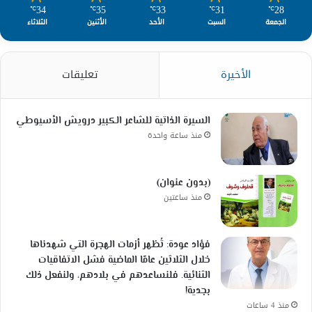
34
35
33
31
28
℃
℃
℃
℃
℃
الجمعة
السبت
الأحد
الأثنين
الثلاثاء
الأخيرة
تعليقات
السيرة الذاتية للشاعر الكبير درويش الأسيوطي
منذ ساعة واحدة
(بدون عنوان)
منذ ساعتين
فؤاد عودة: تُظهر أزمات الهجرة التي شهدناها
خلال الثلاثين عامًا الماضية فشل الاتفاقيات
الثنائية. فلنساعدهم في بلادهم، ولنفعل ذلك
بجدية!
منذ 4 ساعات