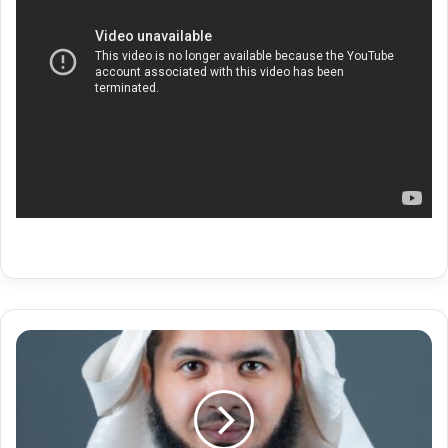
لا
تحرق
أعصابك
بقلم/
مشاري
محمد