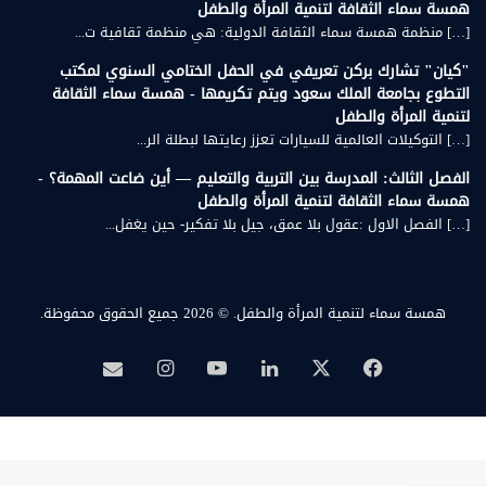
همسة سماء الثقافة لتنمية المرأة والطفل
[…] منظمة همسة سماء الثقافة الدولية: هي منظمة ثقافية ت...
"كيان" تشارك بركن تعريفي في الحفل الختامي السنوي لمكتب
التطوع بجامعة الملك سعود ويتم تكريمها - همسة سماء الثقافة
لتنمية المرأة والطفل
[…] التوكيلات العالمية للسيارات تعزز رعايتها لبطلة الر...
الفصل الثالث: المدرسة بين التربية والتعليم — أين ضاعت المهمة؟ -
همسة سماء الثقافة لتنمية المرأة والطفل
[…] الفصل الاول :عقول بلا عمق، جيل بلا تفكير- حين يغفل...
همسة سماء لتنمية المرأة والطفل.
© 2026 جميع الحقوق محفوظة.
‫X
فيسبوك
لينكدإن
‫YouTube
انستقرام
بريد
همسة