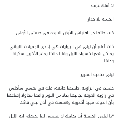
لا أملك غرفة
الخيمة بلا جدار
كنت خائفا من افتراش الأرض الباردة في خيمتي الأولى…
كنت أعلم أن لیلی في الروايات هي إحدى الجميلات اللواتي
يملكن شعرا کسواد الليل وقلبا دافئا يمنح الأخرين سكينة
ودفئا.
ليلی صاحبة السرير
جلست في الزاوية، ظننتها خائفة، قلت في نفسي سأجلس
في زاوية الغرفة بجانبها بدلا من النوم واقفا محاولا إقناعها
بأن الخوف مجرد أكذوبة وهمست في أذن لیلي قائلا:
“يا ليلتي الجميلة أنـا بجانبك لا تهتمي لما يخيفك، إنه الليل