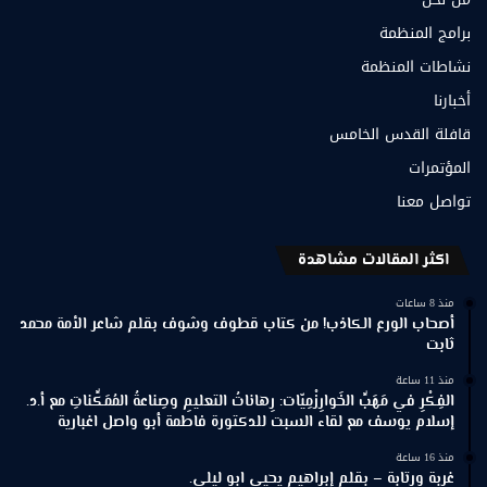
برامج المنظمة
نشاطات المنظمة
أخبارنا
قافلة القدس الخامس
المؤتمرات
تواصل معنا
اكثر المقالات مشاهدة
منذ 8 ساعات
أصحاب الورع الكاذب! من كتاب قطوف وشوف بقلم شاعر الأمة محمد
ثابت
منذ 11 ساعة
الفِكْرِ في مَهَبِّ الخَوارِزْمِيّات: رِهاناتُ التعليمِ وصِناعةُ المُمَكِّناتِ مع أ.د.
إسلام يوسف مع لقاء السبت للدكتورة فاطمة أبو واصل اغبارية
منذ 16 ساعة
غربة ورتابة – بقلم إبراهيم يحيى ابو ليلى.