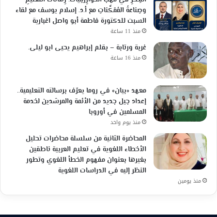
الفِكْرِ في مَهَبِّ الخَوارِزْمِيّات: رِهاناتُ التعليمِ
وصِناعةُ المُمَكِّناتِ مع أ.د. إسلام يوسف مع لقاء
السبت للدكتورة فاطمة أبو واصل اغبارية
منذ 11 ساعة
غربة ورتابة – بقلم إبراهيم يحيى ابو ليلى.
منذ 16 ساعة
معهد «بيان» في روما يعرّف برسالته التعليمية..
إعداد جيل جديد من الأئمة والمرشدين لخدمة
المسلمين في أوروبا
منذ يوم واحد
المحاضرة الثانية من سلسلة محاضرات تحليل
الأخطاء اللغوية في تعليم العربية ناطقين
بغيرها بعنوان مفهوم الخطأ اللغوي وتطور
النظر إليه في الدراسات اللغوية
منذ يومين