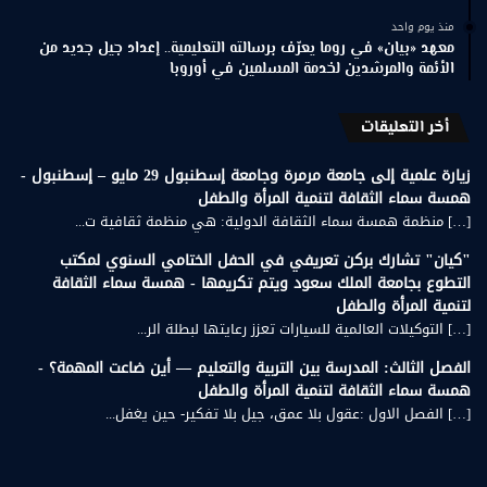
منذ يوم واحد
معهد «بيان» في روما يعرّف برسالته التعليمية.. إعداد جيل جديد من
الأئمة والمرشدين لخدمة المسلمين في أوروبا
أخر التعليقات
زيارة علمية إلى جامعة مرمرة وجامعة إسطنبول 29 مايو – إسطنبول -
همسة سماء الثقافة لتنمية المرأة والطفل
[…] منظمة همسة سماء الثقافة الدولية: هي منظمة ثقافية ت...
"كيان" تشارك بركن تعريفي في الحفل الختامي السنوي لمكتب
التطوع بجامعة الملك سعود ويتم تكريمها - همسة سماء الثقافة
لتنمية المرأة والطفل
[…] التوكيلات العالمية للسيارات تعزز رعايتها لبطلة الر...
الفصل الثالث: المدرسة بين التربية والتعليم — أين ضاعت المهمة؟ -
همسة سماء الثقافة لتنمية المرأة والطفل
[…] الفصل الاول :عقول بلا عمق، جيل بلا تفكير- حين يغفل...