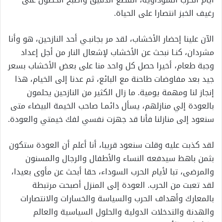
رغيف الخبز انتصارا على الحياة.
الآن علينا إحضار الأخشاب، لقد مر بجانبـي أحد النازحين، هو وأنا
مشردان، كنـا نبحث عن الأخشاب لإشعال النار من أجل إعداد
وجبة طعام، أخيرا حصل كل واحد منا على بعض الأخشاب بسعر
جيد بعد مفاوضات طاحنة مع البائع، ثم عدنا إلى الخيام، هذا
إنجاز لنا ومهمة يومية. ما زال الكثير من النازحين يحلمون
بالعودة إلي منازلهم، يسأل دائمـا صاحب الخيمة البيضاء متی
سنعود إلى منازلنا فأنا قد جهزت نفسي لفك خيمتي والعودة.
لقد كذبت عليه وقلت سنعود قريبا، أنا أعلم أن العودة ستكون
بثمن باهظ سيدفعه النساء والأطفال والرجال والمسنون
والمرضى، تبا لأيام الحرب السوداء، حقا أبحث عن مأوى بعيدا،
لقد تعبت من الحرب. العودة إلى المنزل أصبحت مرتبطة
بالمعارك وأهداف الحرب والسياسة والخسارات والانتصارات
والهدنة والتدخلات الدولية والحلول السياسية والعالم