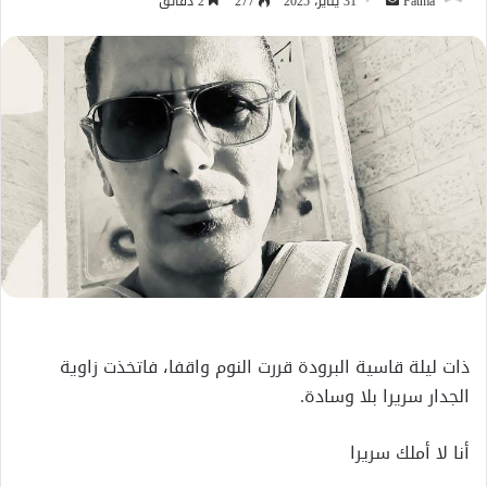
أرسل
Fatma
31 يناير، 2025
277
2 دقائق
بريدا
إلكترونيا
ذات ليلة قاسية البرودة قررت النوم واقفا، فاتخذت زاوية
الجدار سریرا بلا وسادة.
أنا لا أملك سريرا