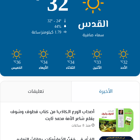
32
القدس
32º - 24º
44%
1.79 كيلومتر/ساعة
سماء صافية
36
34
34
33
32
℃
℃
℃
℃
℃
الأحد
الأثنين
الثلاثاء
الأربعاء
الخميس
الأخيرة
تعليقات
أصحاب الورع الكاذب! من كتاب قطوف وشوف
بقلم شاعر الأمة محمد ثابت
منذ 8 ساعات