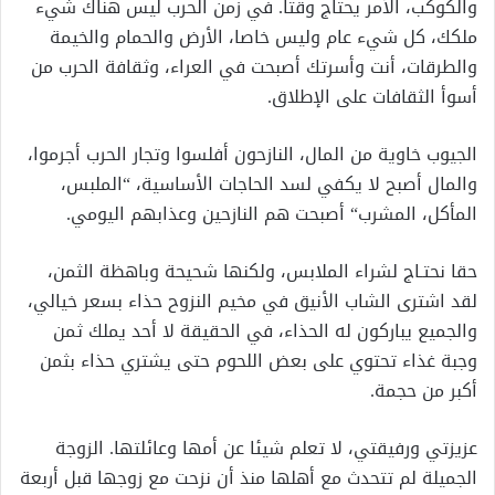
والكوكب، الأمر يحتاج وقتا. في زمن الحرب ليس هناك شيء
ملكك، كل شيء عام وليس خاصا، الأرض والحمام والخيمة
والطرقات، أنت وأسرتك أصبحت في العراء، وثقافة الحرب من
أسوأ الثقافات على الإطلاق.
الجيوب خاوية من المال، النازحون أفلسوا وتجار الحرب أجرموا،
والمال أصبح لا يكفي لسد الحاجات الأساسية، “الملبس،
المأكل، المشرب“ أصبحت هم النازحين وعذابهم اليومي.
حقا نحتـاج لشراء الملابس، ولكنها شحيحة وباهظة الثمن،
لقد اشترى الشاب الأنيق في مخيم النزوح حذاء بسعر خيالي،
والجميع يباركون له الحذاء، في الحقيقة لا أحد يملك ثمن
وجبة غذاء تحتوي على بعض اللحوم حتى يشتري حذاء بثمن
أكبر من حجمة.
عزيزتي ورفيقتي، لا تعلم شيئا عن أمها وعائلتها. الزوجة
الجميلة لم تتحدث مع أهلها منذ أن نزحت مع زوجها قبل أربعة