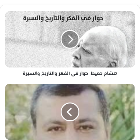
هشام
جعيط:
حوار
في
الفكر
والتاريخ
والسيرة
هشام جعيط: حوار في الفكر والتاريخ والسيرة
كيف
يواجه
المسلم
الأزمات
النفسية
بروح
إيمانية؟