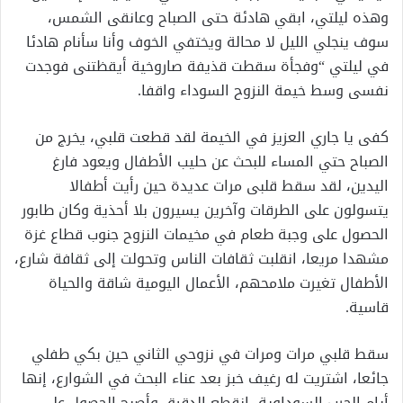
وهذه ليلتي، ابقي هادئة حتى الصباح وعانقى الشمس،
سوف ينجلي الليل لا محالة ويختفي الخوف وأنا سأنام هادئا
في ليلتي “وفجأة سقطت قذيفة صاروخية أيقظتنی فوجدت
نفسی وسط خيمة النزوح السوداء واقفا.
کفی یا جاري العزيز في الخيمة لقد قطعت قلبي، يخرج من
الصباح حتي المساء للبحث عن حليب الأطفال ويعود فارغ
اليدين، لقد سقط قلبی مرات عديدة حين رأيت أطفالا
يتسولون على الطرقات وآخرين يسيرون بلا أحذية وكان طابور
الحصول على وجبة طعام في مخيمات النزوح جنوب قطاع غزة
مشهدا مریعا، انقلبت ثقافات الناس وتحولت إلى ثقافة شارع،
الأطفال تغيرت ملامحهم، الأعمال اليومية شاقة والحياة
قاسية.
سقط قلبي مرات ومرات في نزوحي الثاني حين بكي طفلي
جائعا، اشتريت له رغيف خبز بعد عناء البحث في الشوارع، إنها
أيام الحرب السوداوية، انقطع الدقيق وأصبح الحصول على