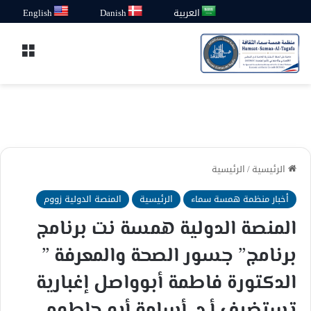
العربية
Danish
English
القائ
الرئيسية
/
الرئيسية
أخبار منظمة همسة سماء
الرئيسية
المنصة الدولية زووم
المنصة الدولية همسة نت برنامج
برنامج” جسور الصحة والمعرفة ”
الدكتورة فاطمة أبوواصل إغبارية
تستضيف أ.د. أسامة أبو حاطوم