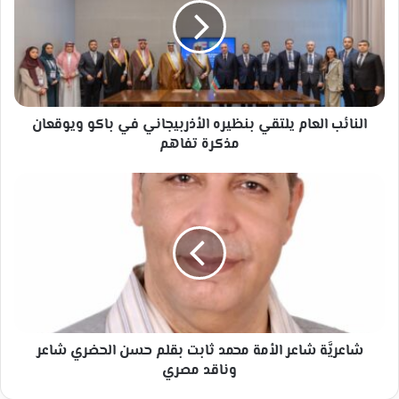
بنظيره
الأذربيجاني
في
باكو
ويوقعان
مذكرة
تفاهم
النائب العام يلتقي بنظيره الأذربيجاني في باكو ويوقعان
مذكرة تفاهم
شاعريَّة
شاعر
الأمة
محمد
ثابت
بقلم
حسن
الحضري
شاعر
وناقد
شاعريَّة شاعر الأمة محمد ثابت بقلم حسن الحضري شاعر
مصري
وناقد مصري