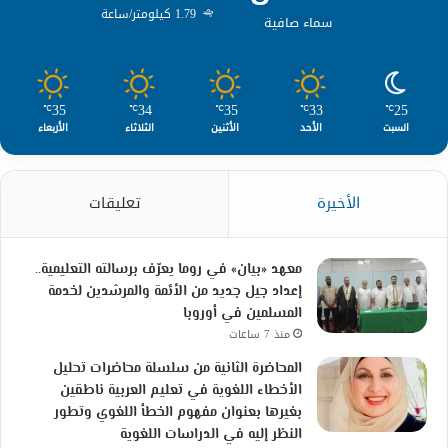
1.79 كيلومتر/ساعة
سماء صافية
35
34
35
33
25
℃
℃
℃
℃
℃
السبت
الأحد
الأثنين
الثلاثاء
الأربعاء
الأخيرة
تعليقات
معهد «بيان» في روما يعرّف برسالته التعليمية..
إعداد جيل جديد من الأئمة والمرشدين لخدمة
المسلمين في أوروبا
منذ 7 ساعات
المحاضرة الثانية من سلسلة محاضرات تحليل
الأخطاء اللغوية في تعليم العربية ناطقين
بغيرها بعنوان مفهوم الخطأ اللغوي وتطور
النظر إليه في الدراسات اللغوية