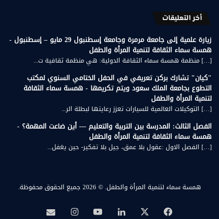
أخر التعليقات
زيارة علمية إلى جامعة مرمرة وجامعة إسطنبول 29 مايو – إسطنبول -
همسة سماء الثقافة لتنمية المرأة والطفل
[…] منظمة همسة سماء الثقافة الدولية: هي منظمة ثقافية ت...
"كيان" تشارك بركن تعريفي في الحفل الختامي السنوي لمكتب
التطوع بجامعة الملك سعود ويتم تكريمها - همسة سماء الثقافة
لتنمية المرأة والطفل
[…] التوكيلات العالمية للسيارات تعزز رعايتها لبطلة الر...
الفصل الثالث: المدرسة بين التربية والتعليم — أين ضاعت المهمة؟ -
همسة سماء الثقافة لتنمية المرأة والطفل
[…] الفصل الاول :عقول بلا عمق، جيل بلا تفكير- حين يغفل...
همسة سماء لتنمية المرأة والطفل.
© 2026 جميع الحقوق محفوظة.
‫X
فيسبوك
لينكدإن
‫YouTube
انستقرام
بريد