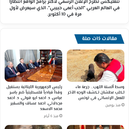
العالم
نتفليكس تطرح الإعلان الرسمي لأكثر برامج الواقع انتظارًا
العربي
في العالم العربي "الحب أعمى حبيبي"، الذي سيعرض لأول
"الحب
مرة في 10 أكتوبر.
أعمى
حبيبي"،
الذي
سيعرض
مقالات ذات صلة
لأول
مرة
في
10
أكتوبر.
وسط ألسنة اللهب… جرعة ماء
رئيس الجمهورية اللبنانية يستقبل
لكلب عطشان تكشف الوجه الآخر
وفداً قيادياً فلسطينياً ضم ياسر
للعمل الإنساني في تونس
عباس، د. احمد ابو هولي، د. احمد
مجدلاني، احمد عساف والسفير
منذ يومين
محمد الاسعد
منذ 6 أيام