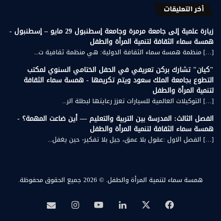
أخر التعليقات
زيارة علمية إلى جامعة مرمرة وجامعة إسطنبول 29 مايو – إسطنبول -
همسة سماء الثقافة لتنمية المرأة والطفل
[…] منظمة همسة سماء الثقافة الدولية: هي منظمة ثقافية ت...
"كيان" تشارك بركن تعريفي في الحفل الختامي السنوي لمكتب
التطوع بجامعة الملك سعود ويتم تكريمها - همسة سماء الثقافة
لتنمية المرأة والطفل
[…] التوكيلات العالمية للسيارات تعزز رعايتها لبطلة الر...
الفصل الثالث: المدرسة بين التربية والتعليم — أين ضاعت المهمة؟ -
همسة سماء الثقافة لتنمية المرأة والطفل
[…] الفصل الاول :عقول بلا عمق، جيل بلا تفكير- حين يغفل...
همسة سماء لتنمية المرأة والطفل.
© 2026 جميع الحقوق محفوظة.
‫X
فيسبوك
لينكدإن
‫YouTube
انستقرام
بريد