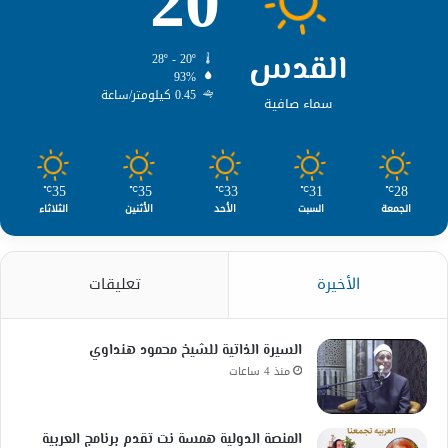
20
القدس
28º - 20º
93%
0.45 كيلومتر/ساعة
سماء صافية
35
35
33
31
28
℃
℃
℃
℃
℃
الجمعة
السبت
الأحد
الأثنين
الثلاثاء
الأخيرة
تعليقات
السيرة الذاتية للشيخ محمود هنداوي
منذ 4 ساعات
المنصة الدولية همسة نت تقدم برنامج العربية