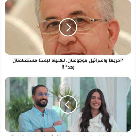
*امريكا
واسرائيل
موجوعتان،
لكنهما
ليستا
مستسلمتان
بعد*
!!
*امريكا واسرائيل موجوعتان، لكنهما ليستا مستسلمتان
بعد* !!
نتفليكس
تطرح
الإعلان
الرسمي
لأكثر
برامج
الواقع
انتظارًا
في