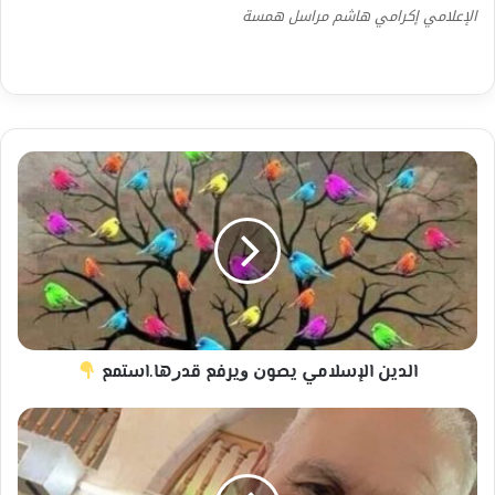
الإعلامي إكرامي هاشم مراسل همسة
الدين
الإسلامي
ﻳﺼﻮﻥ
ﻭﻳﺮﻓﻊ
ﻗﺪﺭها.استمع
الدين الإسلامي ﻳﺼﻮﻥ ﻭﻳﺮﻓﻊ ﻗﺪﺭها.استمع
زمن
المرياع-
للشاعر
كامل