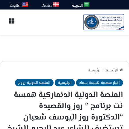
العربية
Danish
English
القائ
الرئيسية
/
الرئيسية
أخبار منظمة همسة سماء
الرئيسية
المنصة الدولية زووم
‎المنصة الدولية الدنماركية همسة
نت برنامج ” روز والقصيدة
“الدكتورة روز اليوسف شعبان
تستضيف الشاعر عبد الرحيم الشبخ