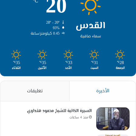
20
℃
القدس
28º - 20º
93%
0.45 كيلومتر/ساعة
سماء صافية
35
35
33
31
28
℃
℃
℃
℃
℃
الجمعة
السبت
الأحد
الأثنين
الثلاثاء
الأخيرة
تعليقات
السيرة الذاتية للشيخ محمود هنداوي
منذ 4 ساعات