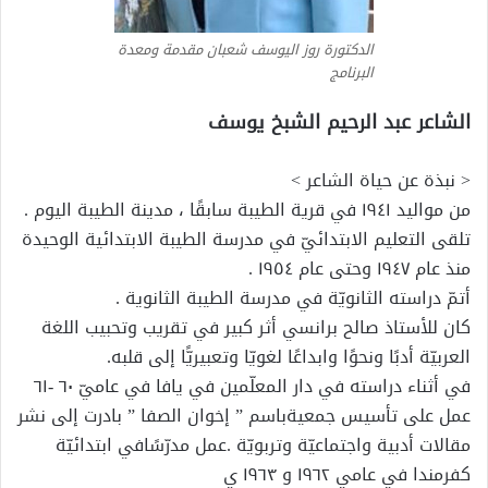
الدكتورة روز اليوسف شعبان مقدمة ومعدة
البرنامج
الشاعر
عبد الرحيم الشبخ يوسف
< نبذة عن حياة الشاعر >
من مواليد ١٩٤١ في قرية الطيبة سابقًا ، مدينة الطيبة اليوم .
تلقى التعليم الابتدائيّ في مدرسة الطيبة الابتدائية الوحيدة
منذ عام ١٩٤٧ وحتى عام ١٩٥٤ .
أتمّ دراسته الثانويّة في مدرسة الطيبة الثانوية .
كان للأستاذ صالح برانسي أثر كبير في تقريب وتحبيب اللغة
العربيّة أدبًا ونحوًا وابداعًا لغويّا وتعبيريًّا إلى قلبه.
في أثناء دراسته في دار المعلّمين في يافا في عاميّ ٦٠ -٦١
عمل على تأسيس جمعيةباسم ” إخوان الصفا ” بادرت إلى نشر
مقالات أدبية واجتماعيّة وتربويّة .عمل مدرّسًافي ابتدائيّة
كفرمندا في عامي ١٩٦٢ و ١٩٦٣ ي