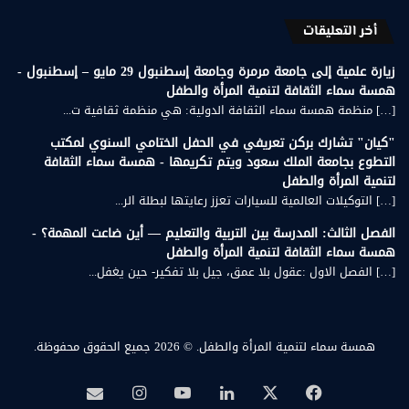
أخر التعليقات
زيارة علمية إلى جامعة مرمرة وجامعة إسطنبول 29 مايو – إسطنبول -
همسة سماء الثقافة لتنمية المرأة والطفل
[…] منظمة همسة سماء الثقافة الدولية: هي منظمة ثقافية ت...
"كيان" تشارك بركن تعريفي في الحفل الختامي السنوي لمكتب
التطوع بجامعة الملك سعود ويتم تكريمها - همسة سماء الثقافة
لتنمية المرأة والطفل
[…] التوكيلات العالمية للسيارات تعزز رعايتها لبطلة الر...
الفصل الثالث: المدرسة بين التربية والتعليم — أين ضاعت المهمة؟ -
همسة سماء الثقافة لتنمية المرأة والطفل
[…] الفصل الاول :عقول بلا عمق، جيل بلا تفكير- حين يغفل...
همسة سماء لتنمية المرأة والطفل.
© 2026 جميع الحقوق محفوظة.
‫X
فيسبوك
لينكدإن
‫YouTube
انستقرام
بريد