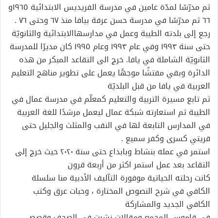
ثم مدرّسًا لمدّة عامين في مدرسة الفريديس الابتدائية ١٩٦٥و
٦٦ ثم مدرّسًا في مدرسة حسن عرفة بيافا منذ ٦٧ وحتى ٧٦ .
رجع إلى بلدته الطيبة وعمل في مدارسهاالابتدائية والثانويّة
حتى سنة ١٩٩٣ وفي عام ١٩٩٣ وعام ١٩٩٥ كان مديرًا للمدرسة
الثانويّة الشاملة في يافا. خرج الى التقاعد المبكر من هذه
الدائرة وبقي مفتشًا موجهًا يعمل على تطوير مناهج التعليم
العربية في يافا من قبل البلديّة
ثم تابع مسيرة التربية والتعليم كمعلّم في مدرسة عمال في
الطيبة ثم استعارته شبكة عمال ليعمل مرشدًا للغة العربية
في المدارس التابعة لها في النقب والمثلث والجليل حتى
قريتي كسرى وكفر سميع .
استمر في عمله بنشاط وبابداع حتى سنة ٢٠٢٠ حيث خرج إلى
التقاعد بعد عمل استمر اكثر من أربعة قرون
كانت رحلته الحياتية موفورة التآليف الأدبية منا سلسلة
الكافي في شرح النصوص المختارة ، وحبات عرق وكتب
الكافي الجديد والمشاركة
في قاموس المجمع ومقالات نشرت في الصحف وقصص