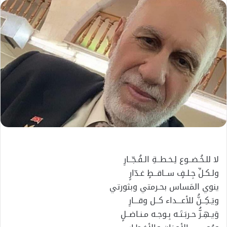
إلكترونيا
لا للـخُـضــوع لِـخـطــةِ الـفُـجّــارِ
ولـكـلِّ جِـلـفٍ ســاقــطٍ غـدّارٍ
ينوي المَساس بحـرمتي وبثورتي
ويَـكِــنُّ للأعـــداء كــل وقـــارِ
وَيـهِـزُّ حـربَـتَـه بِـوجـه مـنـاضــلٍ