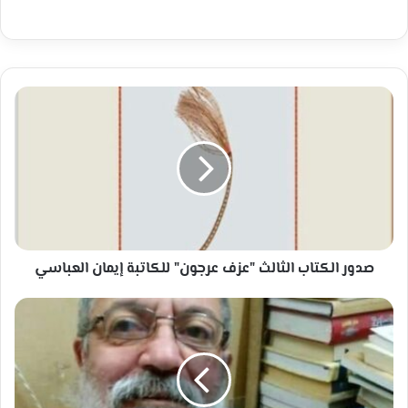
صدور
الكتاب
الثالث
"عزف
عرجون"
للكاتبة
إيمان
العباسي
صدور الكتاب الثالث "عزف عرجون" للكاتبة إيمان العباسي
لحن
الحياة
(رسالة
نثر
ايقاعية
إبداع