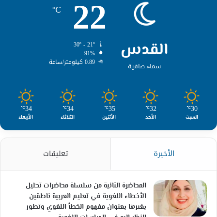
22
℃
القدس
30º - 21º
91%
0.89 كيلومتر/ساعة
سماء صافية
34
34
35
32
30
℃
℃
℃
℃
℃
السبت
الأحد
الأثنين
الثلاثاء
الأربعاء
الأخيرة
تعليقات
المحاضرة الثانية من سلسلة محاضرات تحليل
الأخطاء اللغوية في تعليم العربية ناطقين
بغيرها بعنوان مفهوم الخطأ اللغوي وتطور