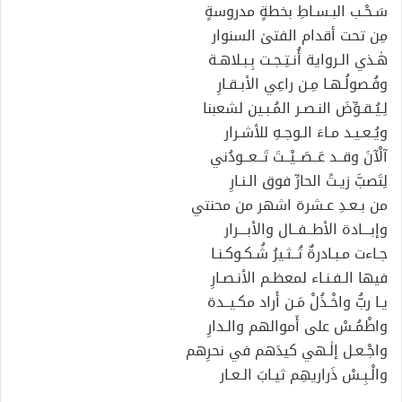
سَـحْـب البـسـاطِ بخطةٍ مدروسةٍ
مِن تحت أقدام الفتىٰ السنوار
هٰـذي الـرواية أُنـتِـجـت بِـبـلاهـة
وفُـصولُـهـا مِـن راعِي الأبـقـارِ
لِـيُـقـوِّضَ النـصـر المُـبـين لشعبنا
ويُـعـيـد مـاءَ الـوجـهِ للأشـرار
آلْآنَ وقــد عَــصَــيْــتَ تَــعــودُني
لِتَصبَّ زيـتً الحارِّ فوق الـنـارِ
من بـعـدِ عـشرة اشهر من محنتي
وإبـــادة الأطــفــال والأبـــرار
جـاءت مـبـادرةٌ تُــثـيرُ شُـكـوكـنـا
فيها الـفـنـاء لمعظـم الأنـصـارِ
يـا ربُّ واخْـذُلْ مَـن أَراد مكـيــدة
واطْمُـسْ على أَموالهم والـدارِ
واجْـعـل إلٰـهي كيدَهم في نحرِهم
والْـبِـسْ ذَراريهِم ثيـابَ الـعـار