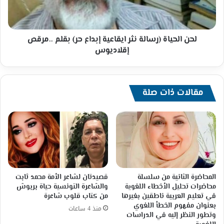
حر)
بقلم
..مرقص
إقلاديوس
لحن الحياة (رسالة نثر ايقاعية إبداع حر) بقلم ..مرقص
إقلاديوس
مقالات ذات صلة
المحاضرة الثانية من سلسلة
قصيدتان لشاعر الأمة محمد ثابت
محاضرات تحليل الأخطاء اللغوية
والشاعرة التونسية حياة بربوش
في تعليم العربية ناطقين بغيرها
من كتاب قلوب شاعرة
بعنوان مفهوم الخطأ اللغوي
منذ 4 ساعات
وتطور النظر إليه في الدراسات