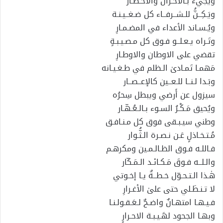
ويُجيء بـالأحـزان والأخـطـار
ويَـكِــنُّ للـشــرفــاء كل ضـغــيـنـة
ويُـسـاند الأعداء في المضـمـارِ
وتَـراه يـعـلــو فـوق كل مـصـيـبـةٍ
تقضي على الاوطان والاوطـارِ
مَهمـا تَمـادىٰ الـظلم في طـغـيـانه
وبَـدا لـنــا للـعــين كالإعــصــار
سيزول عن أَرضي ويبطل سِحرُه
ويُحيق مَـكْـرُ السـوء بـالـعُـهّـار
وطني سيـبـقى فوق كل مـنـافـق
مُـتـخـاذلٍ عَـن نـصـرة الـثُّـوار
فـاللـه فـوق الظـالـمـين ومكرهـم
والـلــه فـوقَ مَـكـائـد الـمَـكّار
هٰـذا الـتـحـوّل خـطــةٌ يـا إخـوتي
لا تـنـطَـلي حتى علىٰ الأغـرارِ
فـيـهـا امتهـانٌ واضـحٌ لـعَـقـولـنـا
وبهـا الجحود لهَـيـبـة الاحـرارٍ