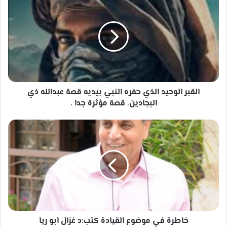
الوحيد
الذي
حفره
النبي
بيديه
قصة
عبدالله
ذي
البجادين.
القبر الوحيد الذي حفره النبي بيديه قصة عبدالله ذي
قصة
البجادين. قصة مؤثرة جدا .
مؤثرة
جدا
خاطرة
.
في
موضوع
القيادة
كتب:د
غزال
ابو
ريا
خاطرة في موضوع القيادة كتب:د غزال ابو ريا