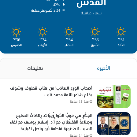
القدس
42%
2.24 كيلومتر/ساعة
سماء صافية
36
34
34
33
31
℃
℃
℃
℃
℃
الأحد
الأثنين
الثلاثاء
الأربعاء
الخميس
الأخيرة
تعليقات
أصحاب الورع الكاذب! من كتاب قطوف وشوف
بقلم شاعر الأمة محمد ثابت
منذ 11 ساعة
الفِكْرِ في مَهَبِّ الخَوارِزْمِيّات: رِهاناتُ التعليمِ
وصِناعةُ المُمَكِّناتِ مع أ.د. إسلام يوسف مع لقاء
السبت للدكتورة فاطمة أبو واصل اغبارية
منذ 14 ساعة