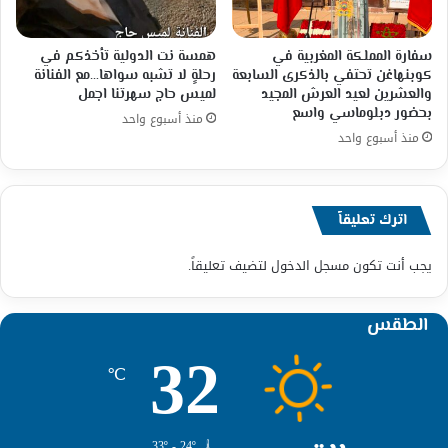
سفارة المملكة المغربية في
همسة نت الدولية تأخذكم في
كوبنهاغن تحتفي بالذكرى السابعة
رحلةٍ لا تشبه سواها…مع الفنانة
والعشرين لعيد العرش المجيد
لميس حاج سهرتنا اجمل
بحضور دبلوماسي واسع
منذ أسبوع واحد
منذ أسبوع واحد
اترك تعليقاً
يجب أنت تكون
مسجل الدخول
لتضيف تعليقاً.
الطقس
32
℃
33º - 24º