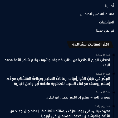
أخبارنا
قافلة القدس الخامس
المؤتمرات
تواصل معنا
اكثر المقالات مشاهدة
منذ 11 ساعة
أصحاب الورع الكاذب! من كتاب قطوف وشوف بقلم شاعر الأمة محمد
ثابت
منذ 14 ساعة
الفِكْرِ في مَهَبِّ الخَوارِزْمِيّات: رِهاناتُ التعليمِ وصِناعةُ المُمَكِّناتِ مع أ.د.
إسلام يوسف مع لقاء السبت للدكتورة فاطمة أبو واصل اغبارية
منذ 19 ساعة
غربة ورتابة – بقلم إبراهيم يحيى ابو ليلى.
منذ يوم واحد
معهد «بيان» في روما يعرّف برسالته التعليمية.. إعداد جيل جديد من
الأئمة والمرشدين لخدمة المسلمين في أوروبا