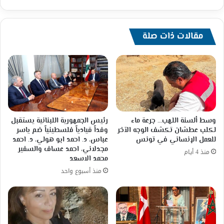
مقالات ذات صلة
وسط ألسنة اللهب… جرعة ماء
رئيس الجمهورية اللبنانية يستقبل
لكلب عطشان تكشف الوجه الآخر
وفداً قيادياً فلسطينياً ضم ياسر
للعمل الإنساني في تونس
عباس، د. احمد ابو هولي، د. احمد
مجدلاني، احمد عساف والسفير
منذ 4 أيام
محمد الاسعد
منذ أسبوع واحد