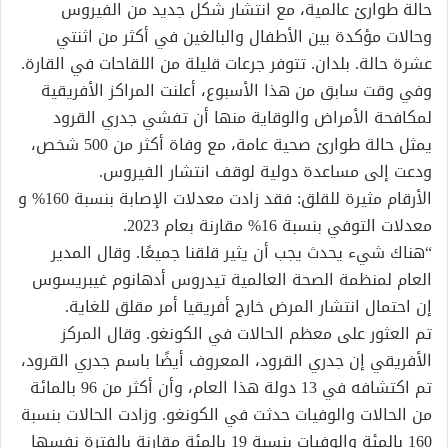
حالة طوارئ عالمية، مع انتشار شكل جديد من الفيروس
وحالات مؤكدة بين الأطفال والبالغين في أكثر من اثنتي
عشرة حالة. بلدان. تتوفر جرعات قليلة من اللقاحات في القارة.
وفي وقت سابق من هذا الأسبوع، أعلنت المراكز الأفريقية
لمكافحة الأمراض والوقاية منها أن تفشي جدري القرود
يمثل حالة طوارئ صحية عامة، مع وفاة أكثر من 500 شخص،
ودعت إلى مساعدة دولية لوقف انتشار الفيروس.
الأرقام مثيرة للقلق: فقد زادت معدلات الإصابة بنسبة 160% و
معدلات التوفي بنسبة 16% مقارنة بعام 2023.
“هناك شيء يحدث يجب أن يثير قلقنا جميعًا. وقال المدير
العام لمنظمة الصحة العالمية تيدروس أدهانوم غيبريسوس
إن احتمال انتشار المرض خارج أفريقيا أمر مقلق للغاية.
تم العثور على معظم الحالات في الكونغو. وقال المركز
الأفريقي إن جدري القرود، المعروف أيضًا باسم جدري القرود،
تم اكتشافه في 13 دولة هذا العام، وأن أكثر من 96 بالمائة
من الحالات والوفيات حدثت في الكونغو. وزادت الحالات بنسبة
160 بالمئة والوفيات بنسبة 19 بالمئة مقارنة بالفترة نفسها