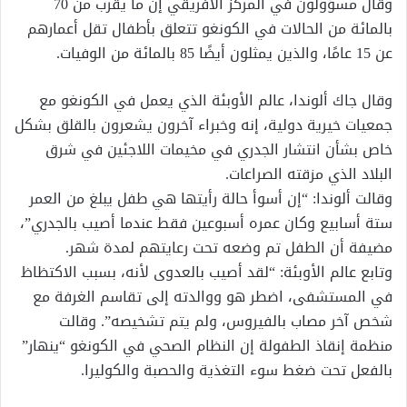
وقال مسؤولون في المركز الأفريقي إن ما يقرب من 70
بالمائة من الحالات في الكونغو تتعلق بأطفال تقل أعمارهم
عن 15 عامًا، والذين يمثلون أيضًا 85 بالمائة من الوفيات.
وقال جاك ألوندا، عالم الأوبئة الذي يعمل في الكونغو مع
جمعيات خيرية دولية، إنه وخبراء آخرون يشعرون بالقلق بشكل
خاص بشأن انتشار الجدري في مخيمات اللاجئين في شرق
البلاد الذي مزقته الصراعات.
وقالت ألوندا: “إن أسوأ حالة رأيتها هي طفل يبلغ من العمر
ستة أسابيع وكان عمره أسبوعين فقط عندما أصيب بالجدري”،
مضيفة أن الطفل تم وضعه تحت رعايتهم لمدة شهر.
وتابع عالم الأوبئة: “لقد أصيب بالعدوى لأنه، بسبب الاكتظاظ
في المستشفى، اضطر هو ووالدته إلى تقاسم الغرفة مع
شخص آخر مصاب بالفيروس، ولم يتم تشخيصه”. وقالت
منظمة إنقاذ الطفولة إن النظام الصحي في الكونغو “ينهار”
بالفعل تحت ضغط سوء التغذية والحصبة والكوليرا.