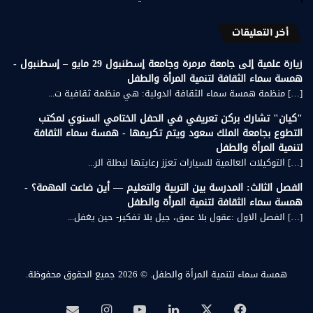
أخر التعليقات
زيارة علمية إلى جامعة مرمرة وجامعة إسطنبول 29 مايو – إسطنبول -
همسة سماء الثقافة لتنمية المرأة والطفل
[…] منظمة همسة سماء الثقافة الدولية: هي منظمة ثقافية ت...
"كيان" تشارك بركن تعريفي في الحفل الختامي السنوي لمكتب
التطوع بجامعة الملك سعود ويتم تكريمها - همسة سماء الثقافة
لتنمية المرأة والطفل
[…] التوكيلات العالمية للسيارات تعزز رعايتها لبطلة الر...
الفصل الثالث: المدرسة بين التربية والتعليم — أين ضاعت المهمة؟ -
همسة سماء الثقافة لتنمية المرأة والطفل
[…] الفصل الاول :عقول بلا عمق، جيل بلا تفكير- حين يغفل...
همسة سماء لتنمية المرأة والطفل.
© 2026 جميع الحقوق محفوظة.
‫X
فيسبوك
لينكدإن
‫YouTube
انستقرام
بريد