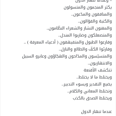
– وعندما تنهار الدول
يكثر المنجمون والمتسولون
والمنافقون والمدّعون..
والكتبة والقوّالون..
والمغنون النشاز والشعراء النظّامون..
والمتصعلكون وضاربوا المندل..
وقارعوا الطبول والمتفيهقون ( أدعياء المعرفة ) ..
وقارئوا الكفّ والطالع والنازل..
والمتسيّسون والمدّاحون والهجّاؤون وعابرو السبيل
والانتهازيون..
تتكشف الأقنعة
ويختلط ما لا يختلط..
يضيع التقدير ويسوء التدبير..
وتختلط المعاني والكلام..
ويختلط الصدق بالكذب
عندما تنهار الدول