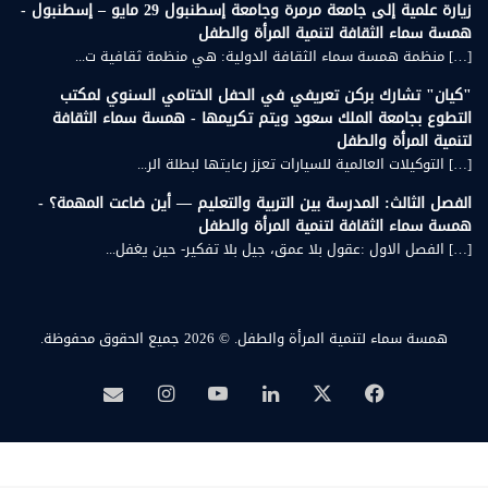
زيارة علمية إلى جامعة مرمرة وجامعة إسطنبول 29 مايو – إسطنبول -
همسة سماء الثقافة لتنمية المرأة والطفل
[…] منظمة همسة سماء الثقافة الدولية: هي منظمة ثقافية ت...
"كيان" تشارك بركن تعريفي في الحفل الختامي السنوي لمكتب
التطوع بجامعة الملك سعود ويتم تكريمها - همسة سماء الثقافة
لتنمية المرأة والطفل
[…] التوكيلات العالمية للسيارات تعزز رعايتها لبطلة الر...
الفصل الثالث: المدرسة بين التربية والتعليم — أين ضاعت المهمة؟ -
همسة سماء الثقافة لتنمية المرأة والطفل
[…] الفصل الاول :عقول بلا عمق، جيل بلا تفكير- حين يغفل...
همسة سماء لتنمية المرأة والطفل.
© 2026 جميع الحقوق محفوظة.
‫X
فيسبوك
لينكدإن
‫YouTube
انستقرام
بريد
همسة